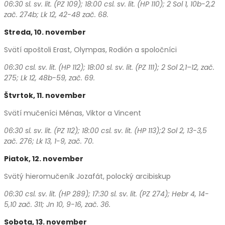
06:30 sl. sv. lit. (PZ 109); 18:00 csl. sv. lit. (HP 110);
2 Sol 1, 10b-2,2
zač. 274b; Lk 12, 42-48 zač. 68.
Streda, 10. november
Svätí apoštoli Erast, Olympas, Rodión a spoločníci
06:30 csl. sv. lit. (HP 112); 18:00 sl. sv. lit. (PZ 111); 2 Sol 2,1–12, zač.
275; Lk 12, 48b-59, zač. 69.
Štvrtok, 11. november
Svätí mučeníci Ménas, Viktor a Vincent
06:30 sl. sv. lit. (PZ 112); 18:00 csl. sv. lit. (HP 113);2 Sol 2, 13-3,5
zač. 276; Lk 13, 1-9, zač. 70.
Piatok, 12. november
Svätý hieromučeník Jozafát, polocký arcibiskup
06:30 csl. sv. lit. (HP 289); 17:30 sl. sv. lit. (PZ 274); Hebr 4, 14-
5,10 zač. 311; Jn 10, 9-16, zač. 36.
Sobota, 13. november