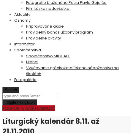
Fotografie blaženého Petra Pavla Gojdiča
Film Láska nadovšetko
Aktuality
Oznamy
Pripravované akcie
Pravidelný bohoslužobný program
Pravidelné aktivity
Informátor
Spoločenstvá
Spoločenstvo MICHAEL
Hlahol
Vyučovanie gréckokatolíckeho náboženstva na
školách
Fotogaléria
Search
Toggle navigation
PODPORTE NAŠU FARNOSŤ
Liturgický kalendár 8.11. až
21.11.2010