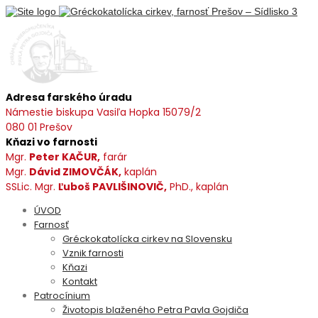
Adresa farského úradu
Námestie biskupa Vasiľa Hopka 15079/2
080 01 Prešov
Kňazi vo farnosti
Mgr.
Peter KAČUR,
farár
Mgr.
Dávid ZIMOVČÁK,
kaplán
SSLic. Mgr.
Ľuboš PAVLIŠINOVIČ,
PhD., kaplán
ÚVOD
Farnosť
Gréckokatolícka cirkev na Slovensku
Vznik farnosti
Kňazi
Kontakt
Patrocínium
Životopis blaženého Petra Pavla Gojdiča