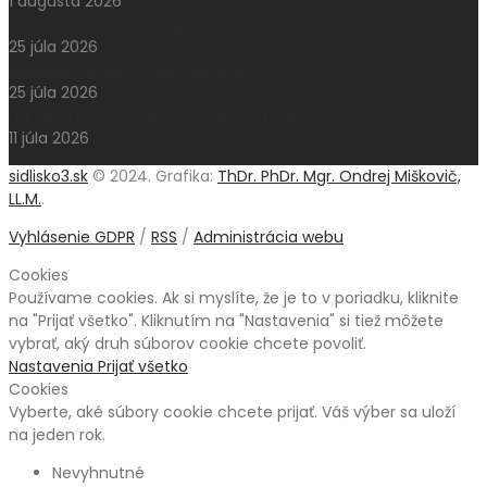
1 augusta 2026
Pešia púť do Klokočova
25 júla 2026
Aktuálne oznamy k 26. júlu 2026
25 júla 2026
Národný pochod za život – Hrdí na rodinu
11 júla 2026
sidlisko3.sk
© 2024. Grafika:
ThDr. PhDr. Mgr. Ondrej Miškovič,
LL.M.
.
Vyhlásenie GDPR
/
RSS
/
Administrácia webu
Cookies
Používame cookies. Ak si myslíte, že je to v poriadku, kliknite
na "Prijať všetko". Kliknutím na "Nastavenia" si tiež môžete
vybrať, aký druh súborov cookie chcete povoliť.
Nastavenia
Prijať všetko
Cookies
Vyberte, aké súbory cookie chcete prijať. Váš výber sa uloží
na jeden rok.
Nevyhnutné