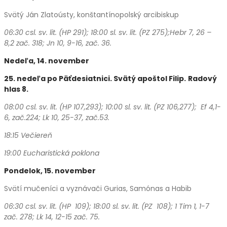
Svätý Ján Zlatoústy, konštantínopolský arcibiskup
06:30 csl. sv. lit. (HP 291); 18:00 sl. sv. lit. (PZ 275);Hebr
7, 26 –
8,2 zač. 318; Jn 10, 9-16, zač. 36.
Nedeľa, 14. november
25. nedeľa po Päťdesiatnici. Svätý apoštol Filip.
Radový
hlas 8.
08:00 csl. sv. lit. (HP 107,293); 10:00 sl. sv. lit. (PZ 106,277); Ef 4,1-
6, zač.224; Lk 10, 25-37, zač.53.
18:15 Večiereň
19:00 Eucharistická poklona
Pondelok, 15. november
Svätí mučeníci a vyznávači Gurias, Samónas a Habib
06:30 csl. sv. lit. (HP 109); 18:00 sl. sv. lit. (PZ 108); 1 Tim 1, 1-7
zač. 278; Lk 14, 12-15 zač. 75.