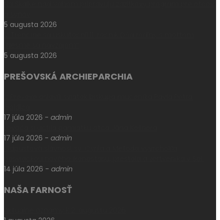
Na Skalke nad Váhom pripravujú zážitkový program pre otcov
a synov
5 augusta 2026
V Trenčíne sa uskutočnil 11. ročník Dňa rodiny s mottom
„Nesme sa navzájom“
5 augusta 2026
PREŠOVSKÁ ARCHIEPARCHIA
V Prešove oslávili sviatok biskupa mučeníka Pavla Petra
Gojdiča
17 júla 2026
-
admin
Levoča si uctila pamiatku otca Jána Kellnera
17 júla 2026
-
admin
Odpustová slávnosť sv. Cyrila a Metoda vyvrcholila
posviackou nového ikonostasu, prestola a žertveníka v Soli
14 júla 2026
-
admin
NAŠA FARNOSŤ
Aktuálne oznamy k 2. augustu 2026