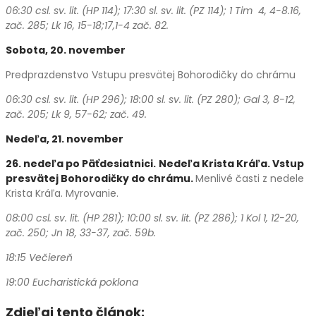
06:30 csl. sv. lit. (HP 114); 17:30 sl. sv. lit. (PZ 114); 1 Tim 4, 4-8.16,
zač. 285; Lk 16, 15-18;17,1-4 zač. 82.
Sobota, 20.
november
Predprazdenstvo Vstupu presvätej Bohorodičky do chrámu
06:30 csl. sv. lit. (HP 296); 18:00 sl. sv. lit. (PZ 280); Gal 3, 8-12,
zač. 205; Lk 9, 57-62; zač. 49.
Nedeľa, 21.
november
26. nedeľa po Päťdesiatnici.
Nedeľa Krista Kráľa. Vstup
presvätej Bohorodičky do chrámu.
Menlivé časti z nedele
Krista Kráľa. Myrovanie.
08:00 csl. sv. lit. (HP 281); 10:00 sl. sv. lit. (PZ 286); 1 Kol
1, 12-20,
zač. 250; Jn 18, 33-37, zač. 59b.
18:15 Večiereň
19:00 Eucharistická poklona
Zdieľaj tento článok: