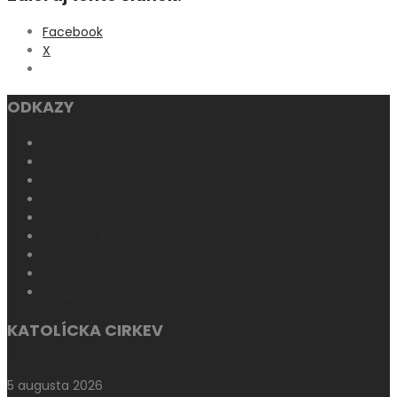
Facebook
X
ODKAZY
KATOLÍCKA CIRKEV
KATECHIZMUS KATOLÍCKEJ CIRKVI
HOMILETICKÉ DIREKTÓRIUM
LITURGICKÉ ČÍTANIA
SVÄTÉ PÍSMO
ARCIBISKUPSKÝ ŠKOLSKÝ ÚRAD
DIECÉZNY KATECHETICKÝ ÚRAD
GTF UNIPO
KŇAZSKÝ SEMINÁR
KATOLÍCKA CIRKEV
Centrum pre rodinu na Sigorde pozýva manželov na kurz Rút
5 augusta 2026