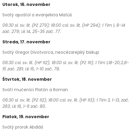
Utorok, 16. november
Svätý apoštol a evanjelista Matúš
06:30 sl. sv. lit. (PZ 279); 18:00 csl. sv. lit. (HP 294); 1 Tim 1, 8-14
zač. 279; Lk 14, 25-35 zač. 77.
Streda, 17.
november
Svätý Gregor Divotvorca, neocézarejský biskup
06:30 csl. sv. lit. (HP 112); 18:00 sl. sv. lit. (PZ 111); 1 Tim 1,18-20;2,8-
15 zač. 281;
Lk 15, 1-10 zač. 78.
Štvrtok, 18. novem
ber
Svätí mučeníci Platón a Roman
06:30 sl. sv. lit. (PZ 112); 18:00 csl. sv. lit. (HP 113); 1 Tim
3, 1-13, zač.
283; Lk 16, 1-9 zač. 80.
Piatok, 19.
november
Svätý prorok Abdiáš