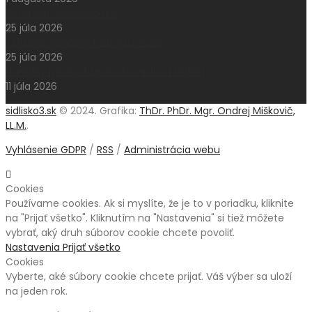
Pešia púť do Klokočova
25 júla 2026
Aktuálne oznamy k 26. júlu 2026
25 júla 2026
Národný pochod za život – Hrdí na rodinu
11 júla 2026
sidlisko3.sk
© 2024. Grafika:
ThDr. PhDr. Mgr. Ondrej Miškovič,
LL.M.
.
Vyhlásenie GDPR
/
RSS
/
Administrácia webu
Cookies
Používame cookies. Ak si myslíte, že je to v poriadku, kliknite
na "Prijať všetko". Kliknutím na "Nastavenia" si tiež môžete
vybrať, aký druh súborov cookie chcete povoliť.
Nastavenia
Prijať všetko
Cookies
Vyberte, aké súbory cookie chcete prijať. Váš výber sa uloží
na jeden rok.