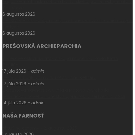
Augustová fatimská sobota Maďarského protopresbyterátu v
Klokočove
6 augusta 2026
Lev XIV. v Assisi: Európa i celý svet dnes vo vás hľadajú nových
svätých
6 augusta 2026
PREŠOVSKÁ ARCHIEPARCHIA
V Prešove oslávili sviatok biskupa mučeníka Pavla Petra
Gojdiča
17 júla 2026
-
admin
Levoča si uctila pamiatku otca Jána Kellnera
17 júla 2026
-
admin
Odpustová slávnosť sv. Cyrila a Metoda vyvrcholila
posviackou nového ikonostasu, prestola a žertveníka v Soli
14 júla 2026
-
admin
NAŠA FARNOSŤ
Aktuálne oznamy k 2. augustu 2026
1 augusta 2026