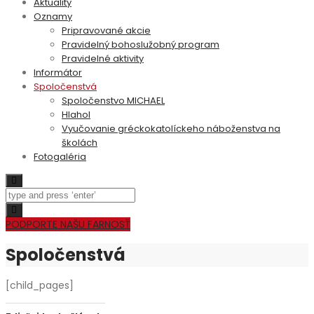
Aktuality
Oznamy
Pripravované akcie
Pravidelný bohoslužobný program
Pravidelné aktivity
Informátor
Spoločenstvá
Spoločenstvo MICHAEL
Hlahol
Vyučovanie gréckokatolíckeho náboženstva na
školách
Fotogaléria
Search
Toggle
navigation
PODPORTE NAŠU FARNOSŤ
Spoločenstvá
[child_pages]