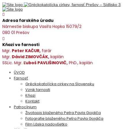
Adresa farského úradu
Námestie biskupa Vasiľa Hopka 15079/2
080 01 Prešov
Kňazi vo farnosti
Mgr.
Peter KAČUR,
farár
Mgr.
Dávid ZIMOVČÁK,
kaplán
SSLic. Mgr.
Ľuboš PAVLIŠINOVIČ,
PhD., kaplán
ÚVOD
Farnosť
Gréckokatolícka cirkev na Slovensku
Vznik farnosti
Kňazi
Kontakt
Patrocínium
Životopis blaženého Petra Pavla Gojdiča
Fotografie blaženého Petra Pavla Gojdiča
Film Láska nadovšetko