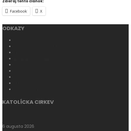
Zdieľaj tento článok:
Facebook
X
ODKAZY
KATOLÍCKA CIRKEV
KATECHIZMUS KATOLÍCKEJ CIRKVI
HOMILETICKÉ DIREKTÓRIUM
LITURGICKÉ ČÍTANIA
SVÄTÉ PÍSMO
ARCIBISKUPSKÝ ŠKOLSKÝ ÚRAD
DIECÉZNY KATECHETICKÝ ÚRAD
GTF UNIPO
KŇAZSKÝ SEMINÁR
KATOLÍCKA CIRKEV
Spolok svätého Vojtecha vydáva encykliky pápeža Františka v
jednom zväzku
6 augusta 2026