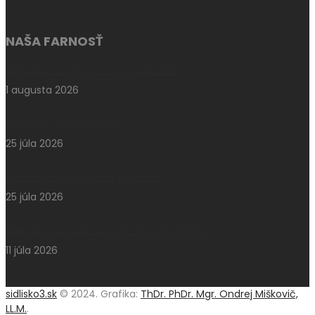
NAŠA FARNOSŤ
Aktuálne oznamy k 2. augustu 2026
1 augusta 2026
Pešia púť do Klokočova
25 júla 2026
Aktuálne oznamy k 26. júlu 2026
25 júla 2026
Národný pochod za život – Hrdí na rodinu
11 júla 2026
sidlisko3.sk
© 2024. Grafika:
ThDr. PhDr. Mgr. Ondrej Miškovič,
LL.M.
.