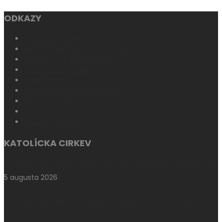
ODKAZY
KATOLÍCKA CIRKEV
KATECHIZMUS KATOLÍCKEJ CIRKVI
HOMILETICKÉ DIREKTÓRIUM
LITURGICKÉ ČÍTANIA
SVÄTÉ PÍSMO
ARCIBISKUPSKÝ ŠKOLSKÝ ÚRAD
DIECÉZNY KATECHETICKÝ ÚRAD
GTF UNIPO
KŇAZSKÝ SEMINÁR
KATOLÍCKA CIRKEV
Centrum pre rodinu na Sigorde pozýva manželov na kurz Rút
5 augusta 2026
Na Skalke nad Váhom pripravujú zážitkový program pre otcov
a synov