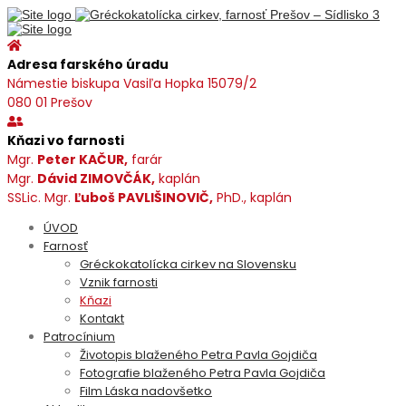
Adresa farského úradu
Námestie biskupa Vasiľa Hopka 15079/2
080 01 Prešov
Kňazi vo farnosti
Mgr.
Peter KAČUR,
farár
Mgr.
Dávid ZIMOVČÁK,
kaplán
SSLic. Mgr.
Ľuboš PAVLIŠINOVIČ,
PhD., kaplán
ÚVOD
Farnosť
Gréckokatolícka cirkev na Slovensku
Vznik farnosti
Kňazi
Kontakt
Patrocínium
Životopis blaženého Petra Pavla Gojdiča
Fotografie blaženého Petra Pavla Gojdiča
Film Láska nadovšetko