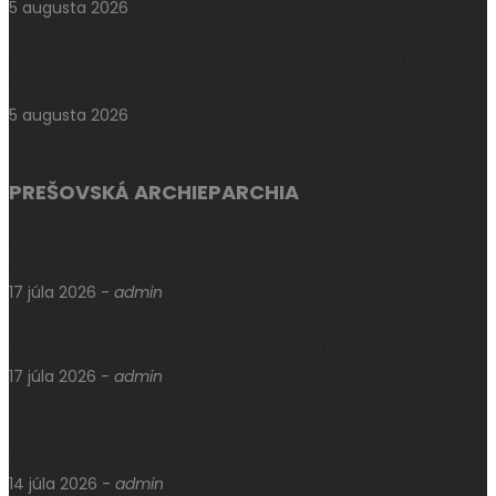
5 augusta 2026
V Trenčíne sa uskutočnil 11. ročník Dňa rodiny s mottom
„Nesme sa navzájom“
5 augusta 2026
PREŠOVSKÁ ARCHIEPARCHIA
V Prešove oslávili sviatok biskupa mučeníka Pavla Petra
Gojdiča
17 júla 2026
-
admin
Levoča si uctila pamiatku otca Jána Kellnera
17 júla 2026
-
admin
Odpustová slávnosť sv. Cyrila a Metoda vyvrcholila
posviackou nového ikonostasu, prestola a žertveníka v Soli
14 júla 2026
-
admin