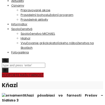
Aktuality
Oznamy
Pripravované akcie
Pravidelný bohoslužobný program
Pravidelné aktivity
Informátor
Spoločenstvá
Spoločenstvo MICHAEL
Hlahol
Vyučovanie gréckokatolíckeho náboženstva na
školách
Fotogaléria
Search
Toggle
navigation
PODPORTE NAŠU FARNOSŤ
Kňazi
Kňazi pôsobiaci vo farnosti Prešov –
Sídlisko 3