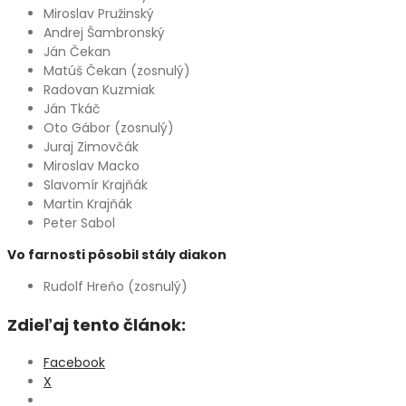
Miroslav Pružinský
Andrej Šambronský
Ján Čekan
Matúš Čekan (zosnulý)
Radovan Kuzmiak
Ján Tkáč
Oto Gábor (zosnulý)
Juraj Zimovčák
Miroslav Macko
Slavomír Krajňák
Martin Krajňák
Peter Sabol
Vo farnosti pôsobil stály diakon
Rudolf Hreňo (zosnulý)
Zdieľaj tento článok:
Facebook
X