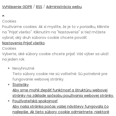
Vyhlásenie GDPR
/
RSS
/
Administrácia webu
Cookies
Používame cookies. Ak si myslíte, že je to v poriadku, kliknite
na "Prijať všetko". Kliknutím na "Nastavenia" si tiež môžete
vybrať, aký druh súborov cookie chcete povoliť.
Nastavenia
Prijať všetko
Cookies
Vyberte, aké súbory cookie chcete prijať. Váš výber sa uloží
na jeden rok.
Nevyhnutné
Tieto súbory cookie nie sú voliteľné. Sú potrebné pre
fungovanie webovej stránky.
Štatistiky
Aby sme mohli zlepšiť funkčnosť a štruktúru webovej
stránky na základe spôsobu používania webovej stránky.
Používateľská spokojnosť
Aby naša stránka počas vašej návštevy fungovala čo
najlepšie. Ak tieto súbory cookie odmietnete, niektoré