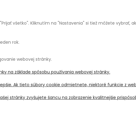
a "Prijať všetko". Kliknutím na "Nastavenia" si tiež môžete vybrať,
jeden rok.
ngovanie webovej stránky.
ánky na základe spôsobu používania webovej stránky.
pšie. Ak tieto súbory cookie odmietnete, niektoré funkcie z we
šej stránky zvyšujete šancu na zobrazenie kvalitnejšie prispô