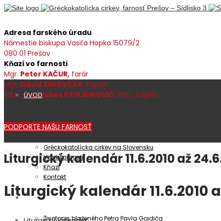
Adresa farského úradu
Námestie biskupa Vasiľa Hopka 15079/2
080 01 Prešov
Kňazi vo farnosti
Mgr.
Peter KAČUR,
farár
Mgr.
Dávid ZIMOVČÁK,
kaplán
SSLic. Mgr.
Ľuboš PAVLIŠINOVIČ,
PhD., kaplán
ÚVOD
PODPORTE NAŠU FARNOSŤ
Farnosť
Gréckokatolícka cirkev na Slovensku
Liturgický kalendár 11.6.2010 až 24.6
Vznik farnosti
Kňazi
Kontakt
Liturgický kalendár 11.6.2010 a
Patrocínium
Životopis blaženého Petra Pavla Gojdiča
Liturgický kalendár