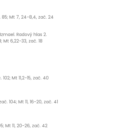
zač. 85; Mt 7, 24-8,4, zač. 24
Izmael. Radový hlas 2.
88; Mt 6,22-33, zač. 18
č. 102; Mt 11,2-15, zač. 40
 zač. 104; Mt 11, 16-20, zač. 41
.105; Mt 11, 20-26, zač. 42