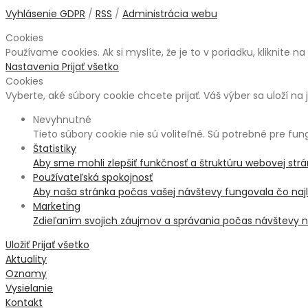
Vyhlásenie GDPR
/
RSS
/
Administrácia webu
Cookies
Používame cookies. Ak si myslíte, že je to v poriadku, kliknite n
Nastavenia
Prijať všetko
Cookies
Vyberte, aké súbory cookie chcete prijať. Váš výber sa uloží na 
Nevyhnutné
Tieto súbory cookie nie sú voliteľné. Sú potrebné pre fu
Štatistiky
Aby sme mohli zlepšiť funkčnosť a štruktúru webovej str
Používateľská spokojnosť
Aby naša stránka počas vašej návštevy fungovala čo najle
Marketing
Zdieľaním svojich záujmov a správania počas návštevy na
Uložiť
Prijať všetko
Aktuality
Oznamy
Vysielanie
Kontakt