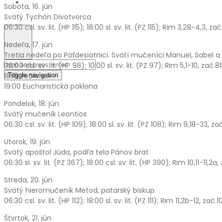
Fotogaléria
Sobota, 16. jún
Svätý Tychón Divotvorca
06:30 csl. sv. lit. (HP 115); 18:00 sl. sv. lit. (PZ 115); Rim 3,28-4,3, 
Search
Nedeľa, 17. jún
Tretia nedeľa po Päťdesiatnici. Svätí mučeníci Manuel, Sabel a 
08:00 csl. sv. lit. (HP 98); 10:00 sl. sv. lit. (PZ 97); Rim 5,1-10, zač.
18:15 Večiereň
Toggle navigation
19:00 Eucharistická poklona
Pondelok, 18. jún
Svätý mučeník Leontios
06:30 csl. sv. lit. (HP 109); 18:00 sl. sv. lit. (PZ 108); Rim 9,18-33, za
Utorok, 19. jún
Svätý apoštol Júda, podľa tela Pánov brat
06:30 sl. sv. lit. (PZ 367); 18:00 csl. sv. lit. (HP 390); Rim 10,11-11,2a,
Streda, 20. jún
Svätý hieromučeník Metod, patarský biskup
06:30 csl. sv. lit. (HP 112); 18:00 sl. sv. lit. (PZ 111); Rim 11,2b-12, zač
Štvrtok, 21. jún