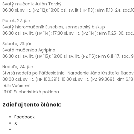
Svätý mučeník Julián Tarzký
06:30 sl. sv. lit. (PZ 112); 18:00 csl. sv. lit.(HP 113); Rim 11,13-24, zač
Piatok, 22. jún
Svätý hieromučeník Eusebios, samosatský biskup
06:30 csl. sv. lit. (HP 114); 17:30 sl. sv. lit. (PZ 114); Rim 11,25-36, za
Sobota, 23. jún
Svätá mučenica Agripína
06:30 csl. sv. lit. (HP 115); 18:00 sl. sv. lit. (PZ 115); Rim 6,11-17, zač.
Nedeľa, 24. jún
Štvrtá nedeľa po Päťdesiatnici. Narodenie Jána Krstiteľa. Radov
08:00 csl. sv. lit. (HP 100,391); 10:00 sl. sv. lit. (PZ 99,369); Rim 6,
18:15 Večiereň
19:00 Eucharistická poklona
Zdieľaj tento článok:
Facebook
X