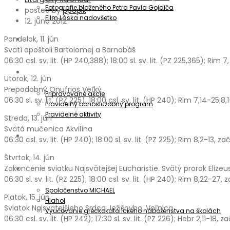
Fotografie blaženého Petra Pavla Gojdiča
posted by
ppopik
Film Láska nadovšetko
12. júna 2012
Pondelok, 11. jún
Aktuality
Svätí apoštoli Bartolomej a Barnabáš
06:30 csl. sv. lit. (HP 240,388); 18:00 sl. sv. lit. (PZ 225,365); Rim 7
Oznamy
Utorok, 12. jún
Prepodobný Onufrios Veľký
Pripravované akcie
06:30 sl. sv. lit. (PZ 225); 18:00 csl. sv. lit. (HP 240); Rim 7,14-25;8,
Pravidelný bohoslužobný program
Pravidelné aktivity
Streda, 13. jún
Svätá mučenica Akvilína
Informátor
06:30 csl. sv. lit. (HP 240); 18:00 sl. sv. lit. (PZ 225); Rim 8,2-13, z
Štvrtok, 14. jún
Zakončenie sviatku Najsvätejšej Eucharistie. Svätý prorok Elizeu
Spoločenstvá
06:30 sl. sv. lit. (PZ 225); 18:00 csl. sv. lit. (HP 240); Rim 8,22-27,
Spoločenstvo MICHAEL
Piatok, 15. jún
Hlahol
Sviatok Najsvätejšieho Srdca Ježišovho. Voľnica
Vyučovanie gréckokatolíckeho náboženstva na školách
06:30 csl. sv. lit. (HP 242); 17:30 sl. sv. lit. (PZ 226); Hebr 2,11-18, z