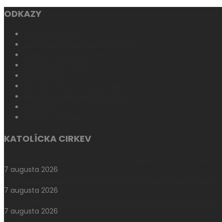
ODKAZY
KATOLÍCKA CIRKEV
KATECHIZMUS KATOLÍCKEJ CIRKVI
HOMILETICKÉ DIREKTÓRIUM
LITURGICKÉ ČÍTANIA
SVÄTÉ PÍSMO
ARCIBISKUPSKÝ ŠKOLSKÝ ÚRAD
DIECÉZNY KATECHETICKÝ ÚRAD
GTF UNIPO
KŇAZSKÝ SEMINÁR
KATOLÍCKA CIRKEV
Poľsko začalo prípravy na návštevu pápeža Leva XIV. v roku 20
7 augusta 2026
Charita bez hraníc: Stretnutie Spišskej katolíckej charity a Krak
7 augusta 2026
V Košiciach si spomínali na kňaza a teológa Juraja Semivana,
7 augusta 2026