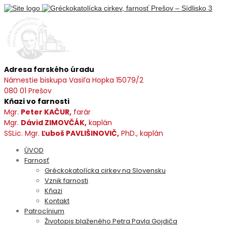
Adresa farského úradu
Námestie biskupa Vasiľa Hopka 15079/2
080 01 Prešov
Kňazi vo farnosti
Mgr.
Peter KAČUR,
farár
Mgr.
Dávid ZIMOVČÁK,
kaplán
SSLic. Mgr.
Ľuboš PAVLIŠINOVIČ,
PhD., kaplán
ÚVOD
Farnosť
Gréckokatolícka cirkev na Slovensku
Vznik farnosti
Kňazi
Kontakt
Patrocínium
Životopis blaženého Petra Pavla Gojdiča