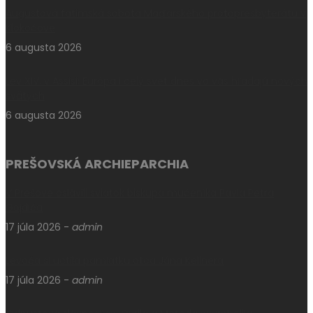
Augustová fatimská sobota Maďarského protopresbyterátu v
Klokočove
6 augusta 2026
Lev XIV. v Assisi: Európa i celý svet dnes vo vás hľadajú nových
svätých
6 augusta 2026
PREŠOVSKÁ ARCHIEPARCHIA
V Prešove oslávili sviatok biskupa mučeníka Pavla Petra
Gojdiča
17 júla 2026
-
admin
Levoča si uctila pamiatku otca Jána Kellnera
17 júla 2026
-
admin