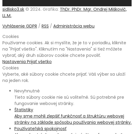
sidlisko3.sk
© 2024. Grafika:
ThDr. PhDr. Mgr. Ondrej Miškovič,
LL.M.
.
Vyhlásenie GDPR
/
RSS
/
Administrácia webu
Cookies
Používame cookies. Ak si myslíte, že je to v poriadku, kliknite
na "Prijať všetko". Kliknutím na "Nastavenia" si tiež môžete
vybrať, aký druh súborov cookie chcete povoliť.
Nastavenia
Prijať všetko
Cookies
Vyberte, aké súbory cookie chcete prijať. Váš výber sa uloží
na jeden rok.
Nevyhnutné
Tieto súbory cookie nie sú voliteľné. Sú potrebné pre
fungovanie webovej stránky.
Štatistiky
Aby sme mohli zlepšiť funkčnosť a štruktúru webovej
stránky na základe spôsobu používania webovej stránky.
Používateľská spokojnosť