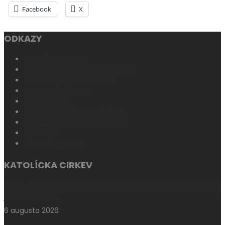
Facebook
X
ODKAZY
KATOLÍCKA CIRKEV
KATECHIZMUS KATOLÍCKEJ CIRKVI
HOMILETICKÉ DIREKTÓRIUM
LITURGICKÉ ČÍTANIA
SVÄTÉ PÍSMO
ARCIBISKUPSKÝ ŠKOLSKÝ ÚRAD
DIECÉZNY KATECHETICKÝ ÚRAD
GTF UNIPO
KŇAZSKÝ SEMINÁR
KATOLÍCKA CIRKEV
Spolok svätého Vojtecha vydáva encykliky pápeža Františka v
jednom zväzku
6 augusta 2026