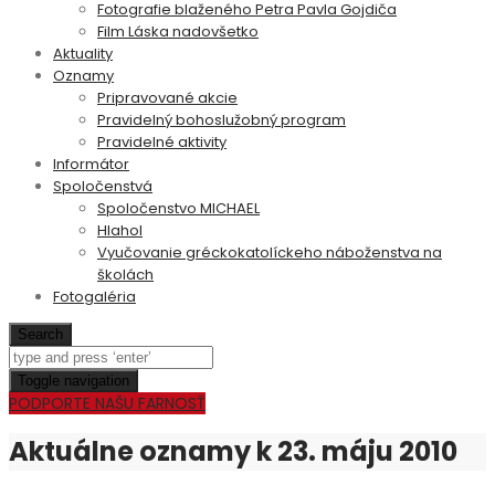
Fotografie blaženého Petra Pavla Gojdiča
Film Láska nadovšetko
Aktuality
Oznamy
Pripravované akcie
Pravidelný bohoslužobný program
Pravidelné aktivity
Informátor
Spoločenstvá
Spoločenstvo MICHAEL
Hlahol
Vyučovanie gréckokatolíckeho náboženstva na
školách
Fotogaléria
Search
Toggle navigation
PODPORTE NAŠU FARNOSŤ
Aktuálne oznamy k 23. máju 2010