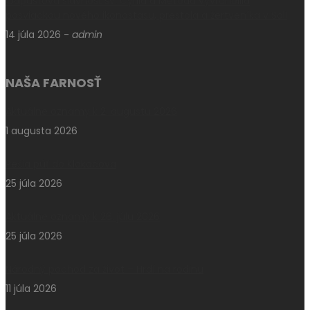
Odpustová slávnosť sv. Cyrila a Metoda vyvrcholila
posviackou nového ikonostasu, prestola a žertveníka v Soli
14 júla 2026
-
admin
NAŠA FARNOSŤ
Aktuálne oznamy k 2. augustu 2026
1 augusta 2026
Pešia púť do Klokočova
25 júla 2026
Aktuálne oznamy k 26. júlu 2026
25 júla 2026
Národný pochod za život – Hrdí na rodinu
11 júla 2026