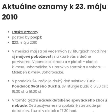
Aktuálne oznamy k 23. máju
2010
Farské oznamy
posted by
ppopik
23. mája 2010
V mesiaci máj sa pri večerných sv. liturgiách modlíme
aj
májové pobožnosti
, na ktoré vás srdečne
pozývame. V pondelok stredu a v piatok – akatist
k Presv. Bohorodičke. V utorok vo štvrtok a v sobotu –
Moleben k Presv. Bohorodičke.
V pondelok 24. mája je druhý deň sviatkov Turíc –
Pondelok Svätého Ducha
. Sv. liturgie budú o 6.30 csl.;
16.30 sl. a 18.00 sl.
V tomto týždni
nácvik detského speváckeho zboru
nebude
. Deti pozývame na spoločné stretnutie pri
detskej sv. liturgii v piatok o 17.30 hod. .