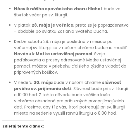
Nácvik nášho speváckeho zboru Hlahol
, bude vo
štvrtok večer po sv. liturgii.
V piatok
28. mája je voľnica
, preto že je poprazdenstvo
– obdobie po sviatku Zoslania Svätého Ducha.
Keďže sobota 29. mája je posledná v mesiaci po
večernej sv. liturgii sa v našom chráme budeme modliť
Novénu k Matke ustavičnej pomoci
. Svoje
poďakovania a prosby adresované Matke ustavičnej
pomoci, môžete v priebehu ďalšieho týždňa vkladať do
pripravených košíkov.
V nedeľu
30. mája
bude v našom chráme
slávnosť
prvého sv. prijímania detí
. Slávnosť bude pri sv. liturgii
o 10.00 hod. Z tohto dôvodu bude väčšina lavíc
v chráme obsadená pre príbuzných prvoprijímajúcich
detí. Prosíme, aby tí z vás, ktorí potrebujú pri sv. liturgii
miesto na sedenie využili rannú liturgiu o 8.00 hod.
Zdieľaj tento článok: