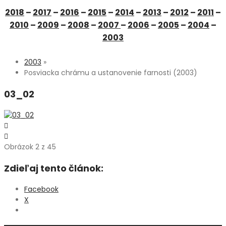
2018
–
2017
–
2016
–
2015
–
2014
–
2013
–
2012
–
2011
–
2010
–
2009
–
2008
–
2007
–
2006
–
2005
–
2004
–
2003
2003
»
Posviacka chrámu a ustanovenie farnosti (2003)
03_02
Obrázok 2 z 45
Zdieľaj tento článok:
Facebook
X