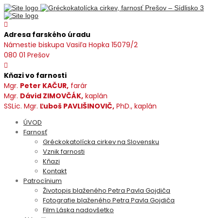
Adresa farského úradu
Námestie biskupa Vasiľa Hopka 15079/2
080 01 Prešov
Kňazi vo farnosti
Mgr.
Peter KAČUR,
farár
Mgr.
Dávid ZIMOVČÁK,
kaplán
SSLic. Mgr.
Ľuboš PAVLIŠINOVIČ,
PhD., kaplán
ÚVOD
Farnosť
Gréckokatolícka cirkev na Slovensku
Vznik farnosti
Kňazi
Kontakt
Patrocínium
Životopis blaženého Petra Pavla Gojdiča
Fotografie blaženého Petra Pavla Gojdiča
Film Láska nadovšetko