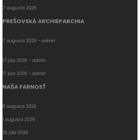
2028
7 augusta 2026
PREŠOVSKÁ ARCHIEPARCHIA
V Máriapócsi sa uskutočnila medzinárodná rusínska púť
7 augusta 2026
-
admin
V Prešove oslávili sviatok biskupa mučeníka Pavla Petra
Gojdiča
17 júla 2026
-
admin
Levoča si uctila pamiatku otca Jána Kellnera
17 júla 2026
-
admin
NAŠA FARNOSŤ
Aktuálne oznamy k 9. augustu 2026
8 augusta 2026
Aktuálne oznamy k 2. augustu 2026
1 augusta 2026
Pešia púť do Klokočova
25 júla 2026
Aktuálne oznamy k 26. júlu 2026