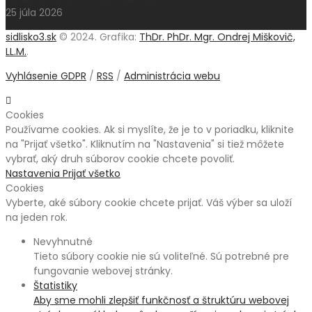
25 júla 2026
sidlisko3.sk
© 2024. Grafika:
ThDr. PhDr. Mgr. Ondrej Miškovič,
LL.M.
.
Vyhlásenie GDPR
/
RSS
/
Administrácia webu
Cookies
Používame cookies. Ak si myslíte, že je to v poriadku, kliknite
na "Prijať všetko". Kliknutím na "Nastavenia" si tiež môžete
vybrať, aký druh súborov cookie chcete povoliť.
Nastavenia
Prijať všetko
Cookies
Vyberte, aké súbory cookie chcete prijať. Váš výber sa uloží
na jeden rok.
Nevyhnutné
Tieto súbory cookie nie sú voliteľné. Sú potrebné pre
fungovanie webovej stránky.
Štatistiky
Aby sme mohli zlepšiť funkčnosť a štruktúru webovej