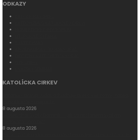
ODKAZY
KATOLÍCKA CIRKEV
KATECHIZMUS KATOLÍCKEJ CIRKVI
HOMILETICKÉ DIREKTÓRIUM
LITURGICKÉ ČÍTANIA
SVÄTÉ PÍSMO
ARCIBISKUPSKÝ ŠKOLSKÝ ÚRAD
DIECÉZNY KATECHETICKÝ ÚRAD
GTF UNIPO
KŇAZSKÝ SEMINÁR
KATOLÍCKA CIRKEV
Nitriansky biskup Judák odsudzuje akékoľvek formy násilia,
vyzval k vzájomnej úcte
8 augusta 2026
Svätec dňa: Svätý Dominik – „Ak sa nestanem svätým,
nedokázal som nič“
8 augusta 2026
Poľsko začalo prípravy na návštevu pápeža Leva XIV. v roku