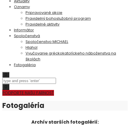
Aktuality
Oznamy
Pripravované akcie
Pravidelný bohoslužobný program
Pravidelné aktivity
Informátor
Spoločenstvá
Spoločenstvo MICHAEL
Hlahol
Vyučovanie gréckokatolíckeho náboženstva na
školách
Fotogaléria
Search
Toggle navigation
PODPORTE NAŠU FARNOSŤ
Fotogaléria
Archív starších fotogalérií: