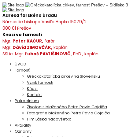
Adresa farského úradu
Námestie biskupa Vasiľa Hopka 15079/2
080 01 Prešov
Kňazi vo farnosti
Mgr.
Peter KAČUR,
farár
Mgr.
Dávid ZIMOVČÁK,
kaplán
SSLic. Mgr.
Ľuboš PAVLIŠINOVIČ,
PhD., kaplán
ÚVOD
Farnosť
Gréckokatolícka cirkev na Slovensku
Vznik farnosti
Kňazi
Kontakt
Patrocínium
Životopis blaženého Petra Pavla Gojdiča
Fotografie blaženého Petra Pavla Gojdiča
Film Láska nadovšetko
Aktuality
Oznamy