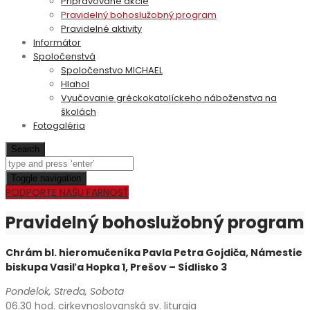
Pripravované akcie
Pravidelný bohoslužobný program
Pravidelné aktivity
Informátor
Spoločenstvá
Spoločenstvo MICHAEL
Hlahol
Vyučovanie gréckokatolíckeho náboženstva na
školách
Fotogaléria
Search
Toggle navigation
PODPORTE NAŠU FARNOSŤ
Pravidelný bohoslužobný program
Chrám bl. hieromučeníka Pavla Petra Gojdiča, Námestie
biskupa Vasiľa Hopka 1, Prešov – Sídlisko 3
Pondelok, Streda, Sobota
06.30 hod. cirkevnoslovanská sv. liturgia