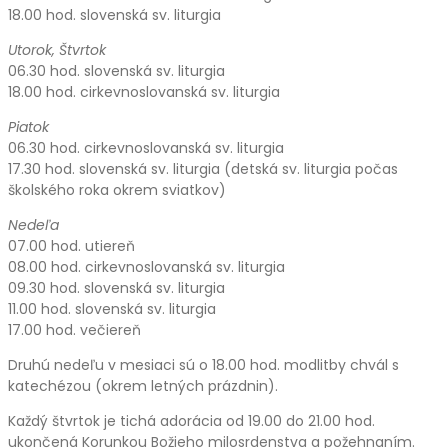
18.00 hod. slovenská sv. liturgia
Utorok, Štvrtok
06.30 hod. slovenská sv. liturgia
18.00 hod. cirkevnoslovanská sv. liturgia
Piatok
06.30 hod. cirkevnoslovanská sv. liturgia
17.30 hod. slovenská sv. liturgia (detská sv. liturgia počas
školského roka okrem sviatkov)
Nedeľa
07.00 hod. utiereň
08.00 hod. cirkevnoslovanská sv. liturgia
09.30 hod. slovenská sv. liturgia
11.00 hod. slovenská sv. liturgia
17.00 hod. večiereň
Druhú nedeľu v mesiaci sú o 18.00 hod. modlitby chvál s
katechézou (okrem letných prázdnin).
Každý štvrtok je tichá adorácia od 19.00 do 21.00 hod.
ukončená Korunkou Božieho milosrdenstva a požehnaním.