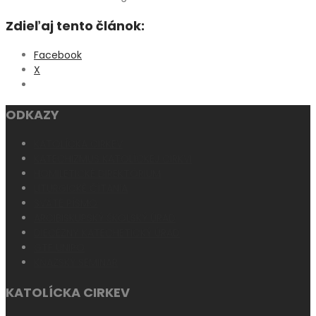
Zdieľaj tento článok:
Facebook
X
ODKAZY
KATOLÍCKA CIRKEV
KATECHIZMUS KATOLÍCKEJ CIRKVI
HOMILETICKÉ DIREKTÓRIUM
LITURGICKÉ ČÍTANIA
SVÄTÉ PÍSMO
ARCIBISKUPSKÝ ŠKOLSKÝ ÚRAD
DIECÉZNY KATECHETICKÝ ÚRAD
GTF UNIPO
KŇAZSKÝ SEMINÁR
KATOLÍCKA CIRKEV