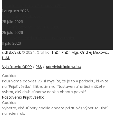
Aktuálne oznamy k 2. augustu 2026
1 augusta 2026
Pešia púť do Klokočova
25 júla 2026
Aktuálne oznamy k 26. júlu 2026
25 júla 2026
Národný pochod za život – Hrdí na rodinu
11 júla 2026
sidlisko3.sk
© 2024. Grafika:
ThDr. PhDr. Mgr. Ondrej Miškovič,
LL.M.
.
Vyhlásenie GDPR
/
RSS
/
Administrácia webu
Cookies
Používame cookies. Ak si myslíte, že je to v poriadku, kliknite
na "Prijať všetko". Kliknutím na "Nastavenia" si tiež môžete
vybrať, aký druh súborov cookie chcete povoliť.
Nastavenia
Prijať všetko
Cookies
Vyberte, aké súbory cookie chcete prijať. Váš výber sa uloží
na jeden rok.