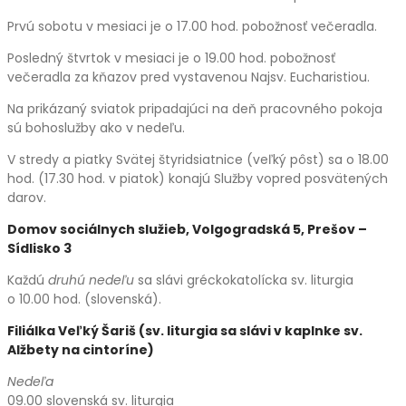
Prvú sobotu v mesiaci je o 17.00 hod. pobožnosť večeradla.
Posledný štvrtok v mesiaci je o 19.00 hod. pobožnosť
večeradla za kňazov pred vystavenou Najsv. Eucharistiou.
Na prikázaný sviatok pripadajúci na deň pracovného pokoja
sú bohoslužby ako v nedeľu.
V stredy a piatky Svätej štyridsiatnice (veľký pôst) sa o 18.00
hod. (17.30 hod. v piatok) konajú Služby vopred posvätených
darov.
Domov sociálnych služieb, Volgogradská 5, Prešov –
Sídlisko 3
Každú
druhú nedeľu
sa slávi gréckokatolícka sv. liturgia
o 10.00 hod. (slovenská).
Filiálka Veľký Šariš (sv. liturgia sa slávi v kaplnke sv.
Alžbety na cintoríne)
Nedeľa
09.00 slovenská sv. liturgia