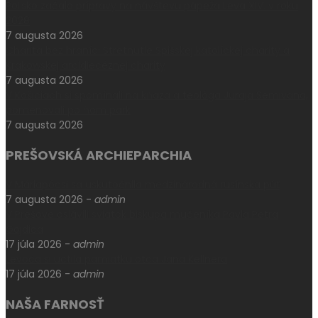
Poľsko začalo prípravy na návštevu pápeža Leva XIV. v roku
2028
7 augusta 2026
Charita bez hraníc: Stretnutie Spišskej katolíckej charity a
Krakowskej arcidiecéznej charity
7 augusta 2026
V Košiciach si spomínali na kňaza a teológa Juraja Semivana,
pomenovali po ňom park
7 augusta 2026
PREŠOVSKÁ ARCHIEPARCHIA
V Máriapócsi sa uskutočnila medzinárodná rusínska púť
7 augusta 2026
-
admin
V Prešove oslávili sviatok biskupa mučeníka Pavla Petra
Gojdiča
17 júla 2026
-
admin
Levoča si uctila pamiatku otca Jána Kellnera
17 júla 2026
-
admin
NAŠA FARNOSŤ