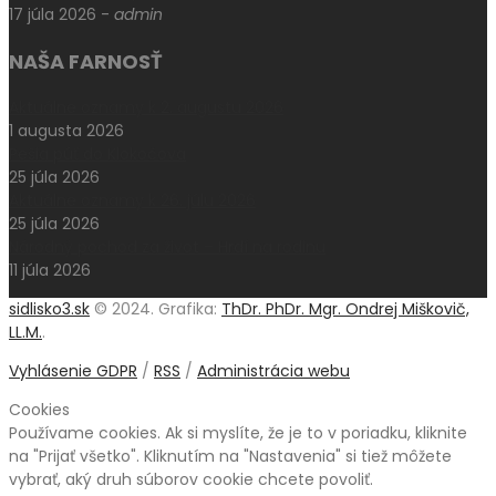
17 júla 2026
-
admin
NAŠA FARNOSŤ
Aktuálne oznamy k 2. augustu 2026
1 augusta 2026
Pešia púť do Klokočova
25 júla 2026
Aktuálne oznamy k 26. júlu 2026
25 júla 2026
Národný pochod za život – Hrdí na rodinu
11 júla 2026
sidlisko3.sk
© 2024. Grafika:
ThDr. PhDr. Mgr. Ondrej Miškovič,
LL.M.
.
Vyhlásenie GDPR
/
RSS
/
Administrácia webu
Cookies
Používame cookies. Ak si myslíte, že je to v poriadku, kliknite
na "Prijať všetko". Kliknutím na "Nastavenia" si tiež môžete
vybrať, aký druh súborov cookie chcete povoliť.