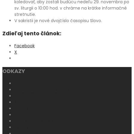
koledovať, aby zostali budúcu nedeľu 29. novembra po
sv. liturgii o 10:00 hod. v chráme na krátke informačné
stretnutie.
V sakristii je nové dvojčíslo časopisu Slovo.
Zdieľaj tento článok:
Facebook
X
ODKAZY
KATOLÍCKA CIRKEV
KATECHIZMUS KATOLÍCKEJ CIRKVI
HOMILETICKÉ DIREKTÓRIUM
LITURGICKÉ ČÍTANIA
SVÄTÉ PÍSMO
ARCIBISKUPSKÝ ŠKOLSKÝ ÚRAD
DIECÉZNY KATECHETICKÝ ÚRAD
GTF UNIPO
KŇAZSKÝ SEMINÁR