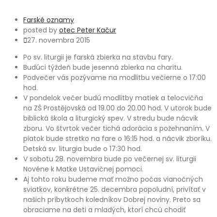
Farské oznamy
posted by
otec Peter Kačur
27. novembra 2015
Po sv. liturgii je farská zbierka na stavbu fary.
Budúci týždeň bude jesenná zbierka na charitu.
Podvečer vás pozývame na modlitbu večierne o 17:00
hod.
V pondelok večer budú modlitby matiek a telocvičňa
na ZŠ Prostějovská od 19.00 do 20.00 hod. V utorok bude
biblická škola a liturgický spev. V stredu bude nácvik
zboru. Vo štvrtok večer tichá adorácia s požehnaním. V
piatok bude stretko na fare o 16:15 hod. a nácvik zboríku.
Detská sv. liturgia bude o 17:30 hod.
V sobotu 28. novembra bude po večernej sv. liturgii
Novéne k Matke Ustavičnej pomoci.
Aj tohto roku budeme mať možno počas vianočných
sviatkov, konkrétne 25. decembra popoludní, privítať v
našich príbytkoch koledníkov Dobrej noviny. Preto sa
obraciame na deti a mladých, ktorí chcú chodiť