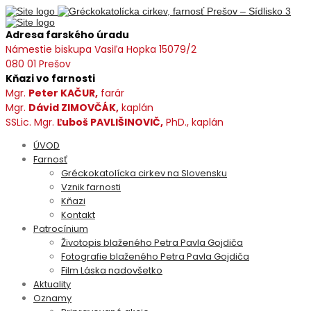
Adresa farského úradu
Námestie biskupa Vasiľa Hopka 15079/2
080 01 Prešov
Kňazi vo farnosti
Mgr.
Peter KAČUR,
farár
Mgr.
Dávid ZIMOVČÁK,
kaplán
SSLic. Mgr.
Ľuboš PAVLIŠINOVIČ,
PhD., kaplán
ÚVOD
Farnosť
Gréckokatolícka cirkev na Slovensku
Vznik farnosti
Kňazi
Kontakt
Patrocínium
Životopis blaženého Petra Pavla Gojdiča
Fotografie blaženého Petra Pavla Gojdiča
Film Láska nadovšetko
Aktuality
Oznamy