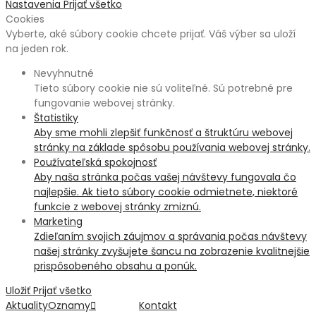
Nastavenia
Prijať všetko
Cookies
Vyberte, aké súbory cookie chcete prijať. Váš výber sa uloží
na jeden rok.
Nevyhnutné
Tieto súbory cookie nie sú voliteľné. Sú potrebné pre
fungovanie webovej stránky.
Štatistiky
Aby sme mohli zlepšiť funkčnosť a štruktúru webovej
stránky na základe spôsobu používania webovej stránky.
Používateľská spokojnosť
Aby naša stránka počas vašej návštevy fungovala čo
najlepšie. Ak tieto súbory cookie odmietnete, niektoré
funkcie z webovej stránky zmiznú.
Marketing
Zdieľaním svojich záujmov a správania počas návštevy
našej stránky zvyšujete šancu na zobrazenie kvalitnejšie
prispôsobeného obsahu a ponúk.
Uložiť
Prijať všetko
Aktuality
Oznamy
Kontakt