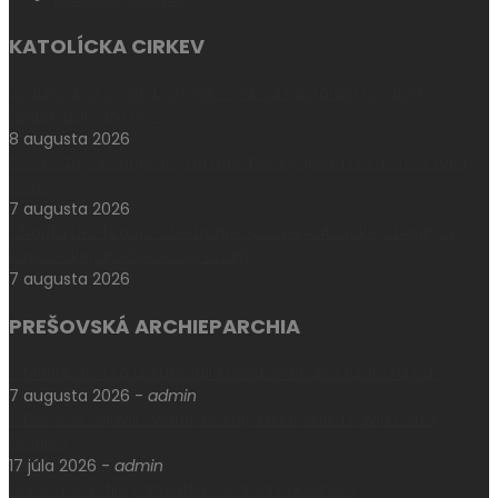
KATOLÍCKA CIRKEV
Svätec dňa: Svätý Dominik – „Ak sa nestanem svätým,
nedokázal som nič“
8 augusta 2026
Poľsko začalo prípravy na návštevu pápeža Leva XIV. v roku
2028
7 augusta 2026
Charita bez hraníc: Stretnutie Spišskej katolíckej charity a
Krakowskej arcidiecéznej charity
7 augusta 2026
PREŠOVSKÁ ARCHIEPARCHIA
V Máriapócsi sa uskutočnila medzinárodná rusínska púť
7 augusta 2026
-
admin
V Prešove oslávili sviatok biskupa mučeníka Pavla Petra
Gojdiča
17 júla 2026
-
admin
Levoča si uctila pamiatku otca Jána Kellnera