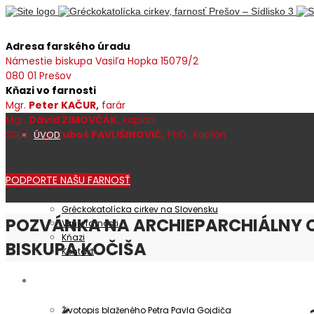
Adresa farského úradu
Námestie biskupa Vasiľa Hopka 15079/2
080 01 Prešov
Kňazi vo farnosti
Mgr.
Peter KAČUR,
farár
Mgr.
Dávid ZIMOVČÁK,
kaplán
SSLic. Mgr.
Ľuboš PAVLIŠINOVIČ,
PhD., kaplán
ÚVOD
PODPORTE NAŠU FARNOSŤ
Farnosť
Gréckokatolícka cirkev na Slovensku
POZVÁNKA NA ARCHIEPARCHIÁLNY O
Vznik farnosti
Kňazi
BISKUPA KOČIŠA
Kontakt
Patrocínium
Životopis blaženého Petra Pavla Gojdiča