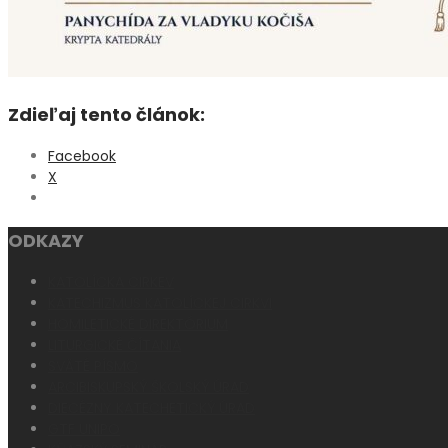
Zdieľaj tento článok:
Facebook
X
ODKAZY
KATOLÍCKA CIRKEV
KATECHIZMUS KATOLÍCKEJ CIRKVI
HOMILETICKÉ DIREKTÓRIUM
LITURGICKÉ ČÍTANIA
SVÄTÉ PÍSMO
ARCIBISKUPSKÝ ŠKOLSKÝ ÚRAD
DIECÉZNY KATECHETICKÝ ÚRAD
GTF UNIPO