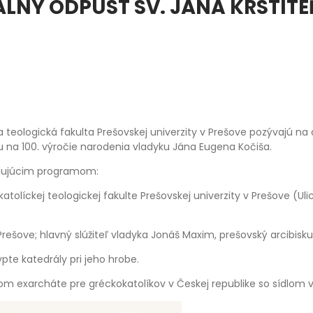
LNY ODPUST SV. JÁNA KRSTITE
a teologická fakulta Prešovskej univerzity v Prešove pozývajú na
u na 100. výročie narodenia vladyku Jána Eugena Kočiša.
ledujúcim programom:
tolíckej teologickej fakulte Prešovskej univerzity v Prešove (Uli
 v Prešove; hlavný slúžiteľ vladyka Jonáš Maxim, prešovský arcibis
pte katedrály pri jeho hrobe.
 exarcháte pre gréckokatolíkov v Českej republike so sídlom v