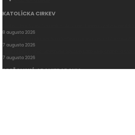
KŇAZSKÝ SEMINÁR
KATOLÍCKA CIRKEV
Svätec dňa: Svätý Dominik – „Ak sa nestanem svätým, nedokáz
8 augusta 2026
Poľsko začalo prípravy na návštevu pápeža Leva XIV. v roku 20
7 augusta 2026
Charita bez hraníc: Stretnutie Spišskej katolíckej charity a Krak
7 augusta 2026
PREŠOVSKÁ ARCHIEPARCHIA
V Máriapócsi sa uskutočnila medzinárodná rusínska púť
7 augusta 2026
-
admin
V Prešove oslávili sviatok biskupa mučeníka Pavla Petra Gojdič
17 júla 2026
-
admin
Levoča si uctila pamiatku otca Jána Kellnera
17 júla 2026
-
admin
NAŠA FARNOSŤ