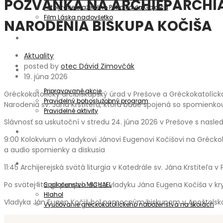
POZVÁNKA NA ARCHIEPARCHIÁ
Fotografie blaženého Petra Pavla Gojdiča
Film Láska nadovšetko
NARODENIA BISKUPA KOČIŠA
Aktuality
Aktuality
posted by
otec Dávid Zimovčák
Oznamy
19. júna 2026
Pripravované akcie
Gréckokatolícky arcibiskupský úrad v Prešove a Gréckokatolíck
Pravidelný bohoslužobný program
Narodenia sv. Jána Krstiteľa, ktorá bude spojená so spomienko
Pravidelné aktivity
Slávnosť sa uskutoční v stredu 24. júna 2026 v Prešove s nas
Informátor
9:00 Kolokvium o vladykovi Jánovi Eugenovi Kočišovi na Gréckoka
a audio spomienky a diskusia
Spoločenstvá
11:45 Archijerejská svätá liturgia v Katedrále sv. Jána Krstiteľa
Po svätej liturgii panychída za vladyku Jána Eugena Kočiša v kry
Spoločenstvo MICHAEL
Hlahol
Vladyka Ján Eugen Kočiš bol pomocným biskupom v Apoštolskom
Vyučovanie gréckokatolíckeho náboženstva na školách