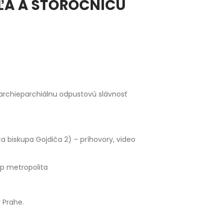
ĽA A STOROČNICU
 archieparchiálnu odpustovú slávnosť
ca biskupa Gojdiča 2) – príhovory, video
kup metropolita
 Prahe.