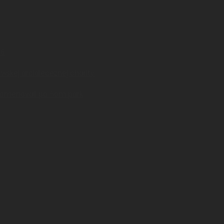
28
owskej arcidiecéznej charity
 pomenovali po ňom park
a