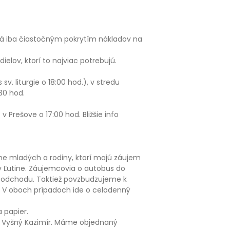
niká iba čiastočným pokrytím nákladov na
elov, ktorí to najviac potrebujú.
. liturgie o 18:00 hod.), v stredu
:30 hod.
v Prešove o 17:00 hod. Bližšie info
e mladých a rodiny, ktorí majú záujem
v Ľutine. Záujemcovia o autobus do
sto odchodu. Taktiež povzbudzujeme k
a. V oboch prípadoch ide o celodenný
 papier.
 – Vyšný Kazimír. Máme objednaný