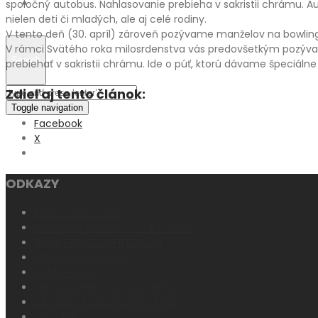
Fotogaléria
spoločný autobus. Nahlasovanie prebieha v sakristii chrámu. 
nielen deti či mladých, ale aj celé rodiny.
V tento deň (30. apríl) zároveň pozývame manželov na bowling, k
V rámci Svätého roka milosrdenstva vás predovšetkým pozývame
Search
prebiehať v sakristii chrámu. Ide o púť, ktorú dávame špeciálne
Zdieľaj tento článok:
Toggle navigation
Facebook
X
ODKAZY
KATOLÍCKA CIRKEV
KATECHIZMUS KATOLÍCKEJ CIRKVI
HOMILETICKÉ DIREKTÓRIUM
LITURGICKÉ ČÍTANIA
SVÄTÉ PÍSMO
ARCIBISKUPSKÝ ŠKOLSKÝ ÚRAD
DIECÉZNY KATECHETICKÝ ÚRAD
GTF UNIPO