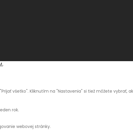
M.
.
a "Prijať všetko". Kliknutím na "Nastavenia" si tiež môžete vybrať,
jeden rok.
ngovanie webovej stránky.