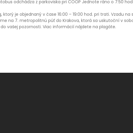
Autobus odchádza z parkoviska pri COOP Jednote ráno o 7:50 ho
torý je objednaný v čase 16:00 – 19:00 hod. pri trati. Vzadu na s
 na 7. metropolitnú púť do Krakova, ktorá sa uskutoční v sobo
 do vašej pozornosti. Viac informácií nájdete na plagáte.