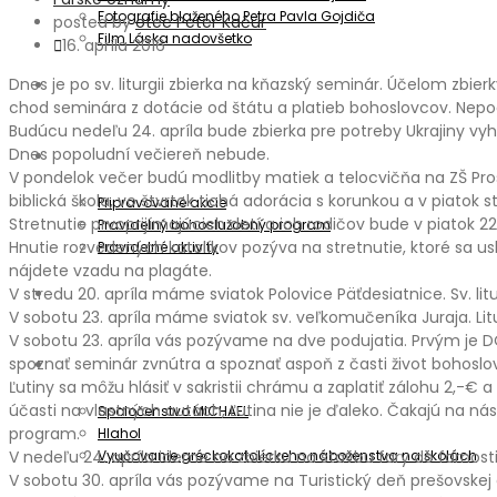
Fotografie blaženého Petra Pavla Gojdiča
posted by
otec Peter Kačur
Film Láska nadovšetko
16. apríla 2016
Dnes je po sv. liturgii zbierka na kňazský seminár. Účelom zbie
Aktuality
chod seminára z dotácie od štátu a platieb bohoslovcov. Ne
Budúcu nedeľu 24. apríla bude zbierka pre potreby Ukrajiny vyh
Dnes popoludní večiereň nebude.
Oznamy
V pondelok večer budú modlitby matiek a telocvičňa na ZŠ Prostě
biblická škola, vo štvrtok tichá adorácia s korunkou a v piatok st
Pripravované akcie
Stretnutie prvoprijímajúcich detí a ich rodičov bude v piatok 22. a
Pravidelný bohoslužobný program
Hnutie rozvedených katolíkov pozýva na stretnutie, ktoré sa usku
Pravidelné aktivity
nájdete vzadu na plagáte.
Informátor
V stredu 20. apríla máme sviatok Polovice Päťdesiatnice. Sv. li
V sobotu 23. apríla máme sviatok sv. veľkomučeníka Juraja. Lit
V sobotu 23. apríla vás pozývame na dve podujatia. Prvým je
spoznať seminár zvnútra a spoznať aspoň z časti život bohos
Spoločenstvá
Ľutiny sa môžu hlásiť v sakristii chrámu a zaplatiť zálohu 2,-
účasti na vlastných autách, Ľutina nie je ďaleko. Čakajú na 
Spoločenstvo MICHAEL
program.
Hlahol
Vyučovanie gréckokatolíckeho náboženstva na školách
V nedeľu 24. apríla ideme na zbierku na stavbu fary do farnost
V sobotu 30. apríla vás pozývame na Turistický deň prešovskej