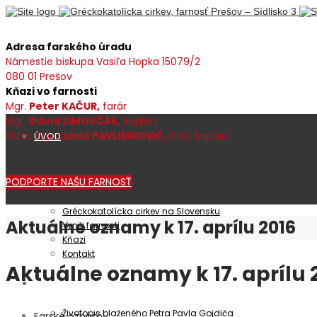
Adresa farského úradu
Námestie biskupa Vasiľa Hopka 15079/2
080 01 Prešov
Kňazi vo farnosti
Mgr.
Peter KAČUR,
farár
Mgr.
Dávid ZIMOVČÁK,
kaplán
SSLic. Mgr.
Ľuboš PAVLIŠINOVIČ,
PhD., kaplán
ÚVOD
PODPORTE NAŠU FARNOSŤ
Farnosť
Gréckokatolícka cirkev na Slovensku
Aktuálne oznamy k 17. aprílu 2016
Vznik farnosti
Kňazi
Kontakt
Aktuálne oznamy k 17. aprílu 
Patrocínium
Životopis blaženého Petra Pavla Gojdiča
Farské oznamy