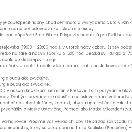
rky je zabezpečiť riadny chod seminára a vykryť deficit, ktorý vz
podporujeme bohoslovcov ako súkromné osoby.
lásená pápežom Františkom. Príspevky poputujú pre ľudí bez rozdi
jovská (19:00 – 20:00 hod.), v utorok nácvik zboru (spev počas sv
retko na fare a nácvik zboríku o 16:15 hod. Detská sv. liturgia o 17
príla po detskej sv. liturgii.
toční v utorok 19. apríla v Katolíckom kruhu na Jarkovej ulici 77 
turgie budú ako zvyčajne.
urgie budú ako zvyčajne.
 DOD v našom kňazskom seminári v Prešove. Tam pozývame hlavn
lovcov. Druhým pozvaním je účasť na celoslovenskom večeradle 
€ a nechať na seba telefónny kontakt, aby sa upresnil čas a mie
nás prednášky o Matke Ustavičnej Pomoci ako Matke Milosrdenstv
i Varhaňovce. Prosíme vás veriacich, aby ste sa zapísali vzadu na
 archieparchie, ktorý sa uskutoční na trase Sedliská (Podčičva)