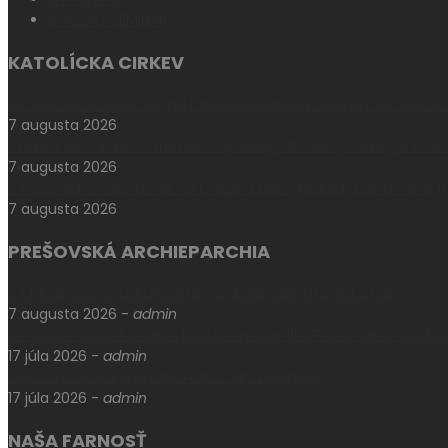
KŇAZSKÝ SEMINÁR
KATOLÍCKA CIRKEV
Poľsko začalo prípravy na návštevu pápeža Leva XIV. v roku 20
7 augusta 2026
Charita bez hraníc: Stretnutie Spišskej katolíckej charity a Krak
7 augusta 2026
V Košiciach si spomínali na kňaza a teológa Juraja Semivana,
7 augusta 2026
PREŠOVSKÁ ARCHIEPARCHIA
V Máriapócsi sa uskutočnila medzinárodná rusínska púť
7 augusta 2026
-
admin
V Prešove oslávili sviatok biskupa mučeníka Pavla Petra Gojdič
17 júla 2026
-
admin
Levoča si uctila pamiatku otca Jána Kellnera
17 júla 2026
-
admin
NAŠA FARNOSŤ