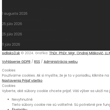
Aktuálne oznamy k 2. augustu 2026
1 augusta 2026
Pešia púť do Klokočova
25 júla 2026
Aktuálne oznamy k 26. júlu 2026
25 júla 2026
Národný pochod za život – Hrdí na rodinu
11 júla 2026
sidlisko3.sk
© 2024. Grafika:
ThDr. PhDr. Mgr. Ondrej Miškovič, LL.
Vyhlásenie GDPR
/
RSS
/
Administrácia webu
Cookies
Používame cookies. Ak si myslíte, že je to v poriadku, kliknite n
Nastavenia
Prijať všetko
Cookies
Vyberte, aké súbory cookie chcete prijať. Váš výber sa uloží na 
Nevyhnutné
Tieto súbory cookie nie sú voliteľné. Sú potrebné pre fu
Štatistiky