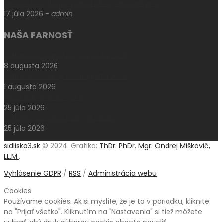
Levoča si uctila pamiatku otca Jána Kellnera
17 júla 2026
-
admin
NAŠA FARNOSŤ
Aktuálne oznamy k 9. augustu 2026
8 augusta 2026
Aktuálne oznamy k 2. augustu 2026
1 augusta 2026
Pešia púť do Klokočova
25 júla 2026
Aktuálne oznamy k 26. júlu 2026
25 júla 2026
sidlisko3.sk
© 2024. Grafika:
ThDr. PhDr. Mgr. Ondrej Miškovič,
LL.M.
.
Vyhlásenie GDPR
/
RSS
/
Administrácia webu
Cookies
Používame cookies. Ak si myslíte, že je to v poriadku, kliknite
na "Prijať všetko". Kliknutím na "Nastavenia" si tiež môžete