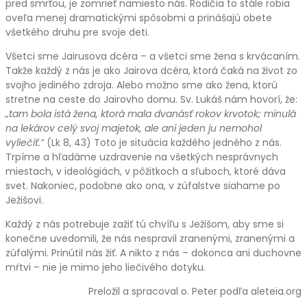
pred smrťou, je zomrieť namiesto nás. Rodičia to stále robia
oveľa menej dramatickými spôsobmi a prinášajú obete
všetkého druhu pre svoje deti.
Všetci sme Jairusova dcéra – a všetci sme žena s krvácaním.
Takže každý z nás je ako Jairova dcéra, ktorá čaká na život zo
svojho jediného zdroja. Alebo možno sme ako žena, ktorú
stretne na ceste do Jairovho domu. Sv. Lukáš nám hovorí, že:
„tam bola istá žena, ktorá mala dvanásť rokov krvotok; minulá
na lekárov celý svoj majetok, ale ani jeden ju nemohol
vyliečiť.“
(Lk 8, 43) Toto je situácia každého jedného z nás.
Trpíme a hľadáme uzdravenie na všetkých nesprávnych
miestach, v ideológiách, v pôžitkoch a sľuboch, ktoré dáva
svet. Nakoniec, podobne ako ona, v zúfalstve siahame po
Ježišovi.
Každý z nás potrebuje zažiť tú chvíľu s Ježišom, aby sme si
konečne uvedomili, že nás nespravil zranenými, zranenými a
zúfalými. Prinútil nás žiť. A nikto z nás – dokonca ani duchovne
mŕtvi – nie je mimo jeho liečivého dotyku.
Preložil a spracoval o. Peter podľa aleteia.org