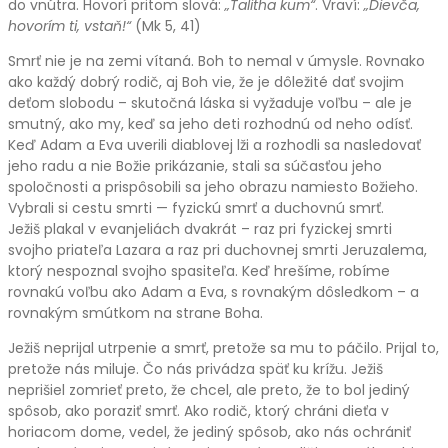
do vnútra. Hovorí pritom slová:
„Talitha kum“
. Vraví:
„Dievča,
hovorím ti, vstaň!“
(Mk 5, 41)
Smrť nie je na zemi vítaná. Boh to nemal v úmysle. Rovnako
ako každý dobrý rodič, aj Boh vie, že je dôležité dať svojim
deťom slobodu – skutočná láska si vyžaduje voľbu – ale je
smutný, ako my, keď sa jeho deti rozhodnú od neho odísť.
Keď Adam a Eva uverili diablovej lži a rozhodli sa nasledovať
jeho radu a nie Božie prikázanie, stali sa súčasťou jeho
spoločnosti a prispôsobili sa jeho obrazu namiesto Božieho.
Vybrali si cestu smrti — fyzickú smrť a duchovnú smrť.
Ježiš plakal v evanjeliách dvakrát – raz pri fyzickej smrti
svojho priateľa Lazara a raz pri duchovnej smrti Jeruzalema,
ktorý nespoznal svojho spasiteľa. Keď hrešíme, robíme
rovnakú voľbu ako Adam a Eva, s rovnakým dôsledkom – a
rovnakým smútkom na strane Boha.
Ježiš neprijal utrpenie a smrť, pretože sa mu to páčilo. Prijal to,
pretože nás miluje. Čo nás privádza späť ku krížu. Ježiš
neprišiel zomrieť preto, že chcel, ale preto, že to bol jediný
spôsob, ako poraziť smrť. Ako rodič, ktorý chráni dieťa v
horiacom dome, vedel, že jediný spôsob, ako nás ochrániť