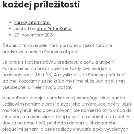
každej príležitosti
Farský informátor
posted by
otec Peter Kačur
29. novembra 2024
Čítania z tejto nedele nám pomáhajú získať správne
predstavy o našom Pánovi a utrpení.
Je ľahké získať nesprávnu predstavu o Bohu a utrpení.
Pozeráme sa na príkaz
„…vezme každý deň svoj kríž a
nasleduje ma.“
(Lk 9, 23) A myslíme si, že Bohu sa páči, keď
trpíme. Pozeráme sa na kríž a myslíme si, že Boh prijal smrť
všeobecne, a nielen svoju vlastnú.
V nedeľnom evanjeliu predstavený synagógy Jairus padá k
Ježišovým nohám a prosí o život jeho umierajúcej dcéry. Ježiš
mohol vyliečiť jeho dcéru slovom, ale namiesto toho kráča do
jeho domu a evanjelium ďalej hovorí o mnohých detailoch –
dav sa na neho tlačí, prichádza do domu obklopeného
plačúcimi ženami a berie rodičov dievčaťa a pár vyvolených