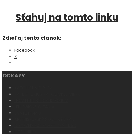
Sťahuj na tomto linku
Zdieľaj tento článok:
Facebook
X
ODKAZY
KATOLÍCKA CIRKEV
KATECHIZMUS KATOLÍCKEJ CIRKVI
HOMILETICKÉ DIREKTÓRIUM
LITURGICKÉ ČÍTANIA
SVÄTÉ PÍSMO
ARCIBISKUPSKÝ ŠKOLSKÝ ÚRAD
DIECÉZNY KATECHETICKÝ ÚRAD
GTF UNIPO