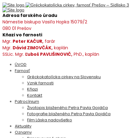
Adresa farského úradu
Námestie biskupa Vasiľa Hopka 15079/2
080 01 Prešov
Kňazi vo farnosti
Mgr.
Peter KAČUR,
farár
Mgr.
Dávid ZIMOVČÁK,
kaplán
SSLic. Mgr.
Ľuboš PAVLIŠINOVIČ,
PhD., kaplán
ÚVOD
Farnosť
Gréckokatolícka cirkev na Slovensku
Vznik farnosti
Kňazi
Kontakt
Patrocínium
Životopis blaženého Petra Pavla Gojdiča
Fotografie blaženého Petra Pavla Gojdiča
Film Láska nadovšetko
Aktuality
Oznamy