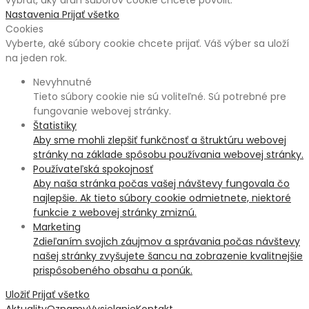
vybrať, aký druh súborov cookie chcete povoliť.
Nastavenia
Prijať všetko
Cookies
Vyberte, aké súbory cookie chcete prijať. Váš výber sa uloží
na jeden rok.
Nevyhnutné
Tieto súbory cookie nie sú voliteľné. Sú potrebné pre
fungovanie webovej stránky.
Štatistiky
Aby sme mohli zlepšiť funkčnosť a štruktúru webovej
stránky na základe spôsobu používania webovej stránky.
Používateľská spokojnosť
Aby naša stránka počas vašej návštevy fungovala čo
najlepšie. Ak tieto súbory cookie odmietnete, niektoré
funkcie z webovej stránky zmiznú.
Marketing
Zdieľaním svojich záujmov a správania počas návštevy
našej stránky zvyšujete šancu na zobrazenie kvalitnejšie
prispôsobeného obsahu a ponúk.
Uložiť
Prijať všetko