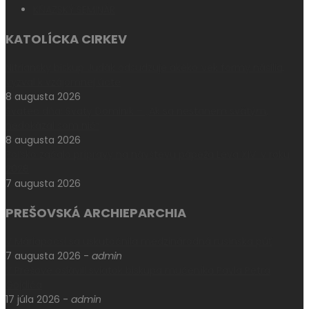
KŇAZSKÝ SEMINÁR
KATOLÍCKA CIRKEV
Nitriansky biskup Judák odsudzuje akékoľvek formy násilia,
vyzval k vzájomnej úcte
8 augusta 2026
Svätec dňa: Svätý Dominik – „Ak sa nestanem svätým,
nedokázal som nič“
8 augusta 2026
Poľsko začalo prípravy na návštevu pápeža Leva XIV. v roku
2028
7 augusta 2026
PREŠOVSKÁ ARCHIEPARCHIA
V Máriapócsi sa uskutočnila medzinárodná rusínska púť
7 augusta 2026
-
admin
V Prešove oslávili sviatok biskupa mučeníka Pavla Petra
Gojdiča
17 júla 2026
-
admin