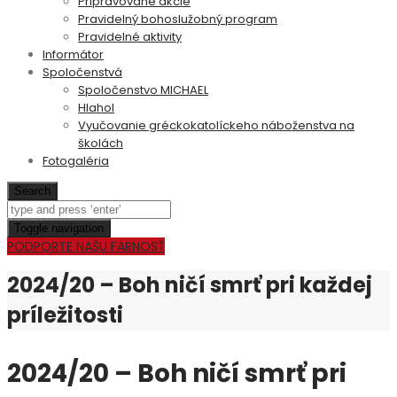
Pripravované akcie
Pravidelný bohoslužobný program
Pravidelné aktivity
Informátor
Spoločenstvá
Spoločenstvo MICHAEL
Hlahol
Vyučovanie gréckokatolíckeho náboženstva na
školách
Fotogaléria
Search
Toggle navigation
PODPORTE NAŠU FARNOSŤ
2024/20 – Boh ničí smrť pri každej
príležitosti
2024/20 – Boh ničí smrť pri