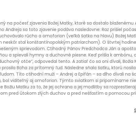
 na počesť zjavenia Božej Matky, ktoré sa dostalo blaženému And
o Andreja sa toto zjavenie podáva nasledovne: Raz prišiel poč
uchovávalo rúcho a omoforion (veľká šatka na hlavu) Božej Matk
n neskôr stal konštantínopolským patriarchom). O štvrtej hodine 
znešeným sprievodom. Ctihodný Pánov Predchodca Ján a apoštol 
a ňou a spievali hymny a duchovné piesne. Keď prišla k ambónu, o
 duchovný otče“, odpovedal tento. A zatiaľ čo sa oni dívali, Boži
 a prosila Boha za prítomný ľud. Následne sňala šatku, ktorú nosi
udom. Títo ctihodní muži – Andrej a Epifán – sa dlho dívali na š
ná, bol viditeľný aj omoforion. Týmto sviatkom si pripomíname ni
e Božiu Matku za to, že jej ochrana a jej modlitby sa rozprestiera
títom pred útokom zlých duchov a pred nešťastím a pomocou pr