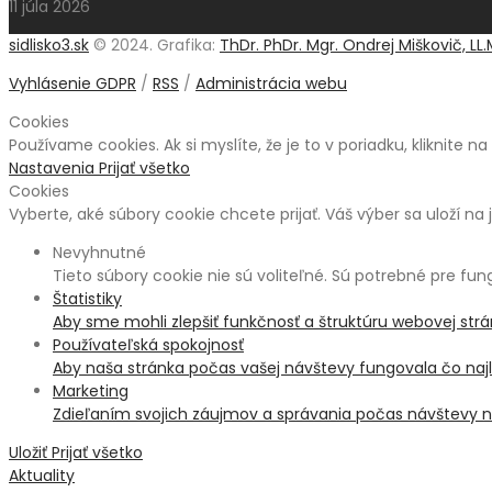
11 júla 2026
sidlisko3.sk
© 2024. Grafika:
ThDr. PhDr. Mgr. Ondrej Miškovič, LL.
Vyhlásenie GDPR
/
RSS
/
Administrácia webu
Cookies
Používame cookies. Ak si myslíte, že je to v poriadku, kliknite n
Nastavenia
Prijať všetko
Cookies
Vyberte, aké súbory cookie chcete prijať. Váš výber sa uloží na 
Nevyhnutné
Tieto súbory cookie nie sú voliteľné. Sú potrebné pre fu
Štatistiky
Aby sme mohli zlepšiť funkčnosť a štruktúru webovej str
Používateľská spokojnosť
Aby naša stránka počas vašej návštevy fungovala čo najle
Marketing
Zdieľaním svojich záujmov a správania počas návštevy na
Uložiť
Prijať všetko
Aktuality