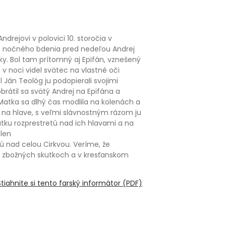
rejovi v polovici 10. storočia v
as nočného bdenia pred nedeľou Andrej
y. Bol tam prítomný aj Epifán, vznešený
v noci videl svätec na vlastné oči
Ján Teológ ju podopierali svojimi
brátil sa svätý Andrej na Epifána a
a Matka sa dlhý čas modlila na kolenách a
la na hlave, s veľmi slávnostným rázom ju
atku rozprestretú nad ich hlavami a na
elen
jú nad celou Cirkvou. Veríme, že
i zbožných skutkoch a v kresťanskom
Stiahnite si tento farský informátor (PDF)