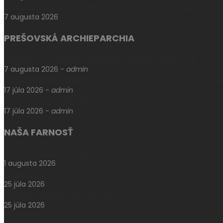
Štyri roky od úmrtia rodáka z Udavského, kardinála Jozefa Tom
7 augusta 2026
PREŠOVSKÁ ARCHIEPARCHIA
V Máriapócsi sa uskutočnila medzinárodná rusínska púť
7 augusta 2026
-
admin
V Prešove oslávili sviatok biskupa mučeníka Pavla Petra Gojdič
17 júla 2026
-
admin
Levoča si uctila pamiatku otca Jána Kellnera
17 júla 2026
-
admin
NAŠA FARNOSŤ
Aktuálne oznamy k 2. augustu 2026
1 augusta 2026
Pešia púť do Klokočova
25 júla 2026
Aktuálne oznamy k 26. júlu 2026
25 júla 2026
Národný pochod za život – Hrdí na rodinu