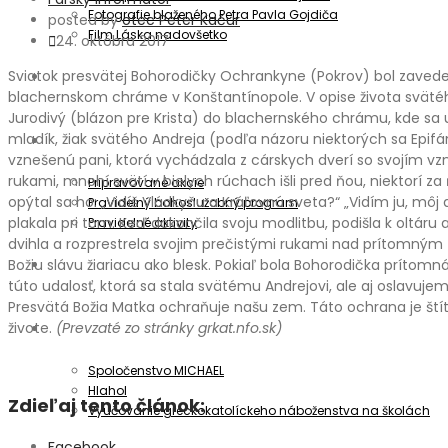
Fotografie blaženého Petra Pavla Gojdiča
posted by
otec Peter Kačur
Film Láska nadovšetko
24. októbra 2017
Sviatok presvätej Bohorodičky Ochrankyne (Pokrov) bol zavedený
Aktuality
blachernskom chráme v Konštantínopole. V opise života svätéh
Jurodivý (blázon pre Krista) do blachernského chrámu, kde sa 
mladík, žiak svätého Andreja (podľa názoru niektorých sa Epifá
Oznamy
vznešenú pani, ktorá vychádzala z cárskych dverí so svojím v
rukami, mnohí svätí v bielych rúchach išli pred ňou, niektorí z
Pripravované akcie
opýtal sa ho: „Vidíš Vládkyňu a Kráľovnú sveta?“ „Vidím ju, môj
Pravidelný bohoslužobný program
plakala pri tom. Keď dokončila svoju modlitbu, podišla k oltáru
Pravidelné aktivity
dvihla a rozprestrela svojim prečistými rukami nad prítomným ľ
Informátor
Božiu slávu žiariacu ako blesk. Pokiaľ bola Bohorodička prítom
túto udalosť, ktorá sa stala svätému Andrejovi, ale aj oslavujem
Presvätá Božia Matka ochraňuje našu zem. Táto ochrana je š
živote.
(Prevzaté zo stránky grkat.nfo.sk)
Spoločenstvá
Spoločenstvo MICHAEL
Hlahol
Zdieľaj tento článok:
Vyučovanie gréckokatolíckeho náboženstva na školách
Facebook