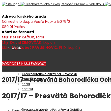
Adresa farského úradu
Námestie biskupa Vasiľa Hopka 15079/2
080 01 Prešov
Kňazi vo farnosti
Mgr.
Peter KAČUR,
farár
Mgr.
Dávid ZIMOVČÁK,
kaplán
SSLic. Mgr.
Ľuboš PAVLIŠINOVIČ,
PhD., kaplán
ÚVOD
PODPORTE NAŠU FARNOSŤ
Farnosť
Gréckokatolícka cirkev na Slovensku
2017/17 – Presvätá Bohorodička O
Vznik farnosti
Kňazi
Kontakt
2017/17 – Presvätá Bohorodi
Patrocínium
Životopis blaženého Petra Pavla Gojdiča
Farský informátor