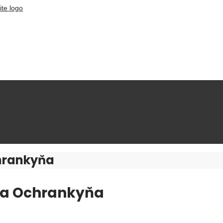
chrankyňa
čka Ochrankyňa