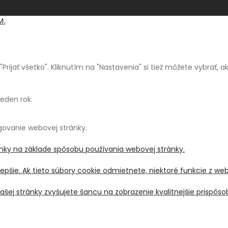
M.
.
a "Prijať všetko". Kliknutím na "Nastavenia" si tiež môžete vybrať,
jeden rok.
ngovanie webovej stránky.
ánky na základe spôsobu používania webovej stránky.
pšie. Ak tieto súbory cookie odmietnete, niektoré funkcie z we
šej stránky zvyšujete šancu na zobrazenie kvalitnejšie prispô