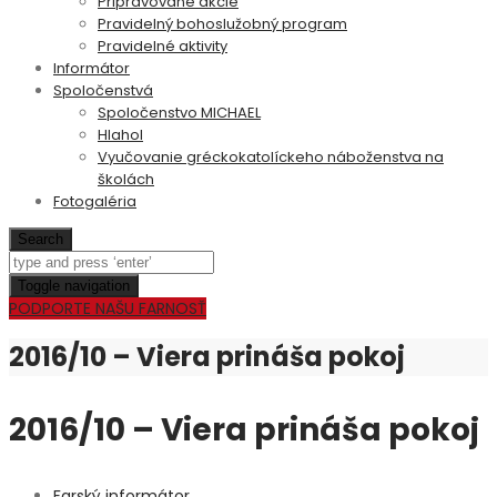
Pripravované akcie
Pravidelný bohoslužobný program
Pravidelné aktivity
Informátor
Spoločenstvá
Spoločenstvo MICHAEL
Hlahol
Vyučovanie gréckokatolíckeho náboženstva na
školách
Fotogaléria
Search
Toggle navigation
PODPORTE NAŠU FARNOSŤ
2016/10 – Viera prináša pokoj
2016/10 – Viera prináša pokoj
Farský informátor