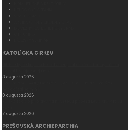
HOMILETICKÉ DIREKTÓRIUM
LITURGICKÉ ČÍTANIA
SVÄTÉ PÍSMO
ARCIBISKUPSKÝ ŠKOLSKÝ ÚRAD
DIECÉZNY KATECHETICKÝ ÚRAD
GTF UNIPO
KŇAZSKÝ SEMINÁR
KATOLÍCKA CIRKEV
Nitriansky biskup Judák odsudzuje akékoľvek formy násilia,
vyzval k vzájomnej úcte
8 augusta 2026
Svätec dňa: Svätý Dominik – „Ak sa nestanem svätým,
nedokázal som nič“
8 augusta 2026
Poľsko začalo prípravy na návštevu pápeža Leva XIV. v roku
2028
7 augusta 2026
PREŠOVSKÁ ARCHIEPARCHIA