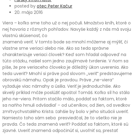
posted by
otec Peter Kačur
20. mája 2016
Viera – koľko sme toho už o nej počuli. Množstvo kníh, ktoré o
nej hovoria z rôznych pohľadov. Navyše každý z nás má svoju
vlastnú skúsenosť, čo
znamená veriť. V tomto bode sa mnohí môžeme aj mýliť, či
vlastne sme veriaci alebo nie. Ako sa teda správne
charakterizuje veriaci človek? Keď som hľadal odpoveď na
túto otázku, našiel som jedno zaujímavé tvrdenie. V ňom sa
píše, že pre veriaceho človeka je dôležitý úkon uverenia. Ako
teda uveriť? Mnohí si práve pod slovom „veriť“ predstavujeme
obrovskú námahu. Opak je pravdou. Práve „ne-viera“
vyžaduje viac námahy a úsilia. Veriť je jednoduchšie. Ako
skvelý príklad môže poslúžiť apoštol Tomáš. Koľko síl ho stála
jeho ne-viera. Pritom stačilo málo, poddať sa faktom, ktoré
sa naňho hrnuli odvšadiaľ – od učeníkov, od žien, od svedkov
zmŕtvychvstalého Krista. Ľahšie by bolo v jeho situácii uveriť.
Namiesto toho sám seba presviedčal, že to všetko nie je
pravda. Čo teda znamená veriť? Poddať sa faktom, ktoré sú
zjavné. Uveriť znamená odpočinúť si, uvoľniť sa, prestať