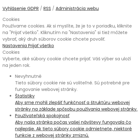
Vyhlásenie GDPR
/
RSS
/
Administrácia webu
Cookies
Používame cookies. Ak si myslíte, že je to v poriadku, kliknite
na "Prijať všetko". Kliknutím na "Nastavenia" si tiež môžete
vybrať, aký druh súborov cookie chcete povoliť.
Nastavenia
Prijať všetko
Cookies
Vyberte, aké súbory cookie chcete prijať. Váš výber sa uloží
na jeden rok.
Nevyhnutné
Tieto súbory cookie nie sú voliteľné. Sú potrebné pre
fungovanie webovej stránky.
Štatistiky
Aby sme mohli zlepšiť funkčnosť a štruktúru webovej
stránky na základe spôsobu používania webovej stránky.
Používateľská spokojnosť
Aby naša stránka počas vašej návštevy fungovala čo
najlepšie. Ak tieto súbory cookie odmietnete, niektoré
funkcie z webovej stránky zmiznú.