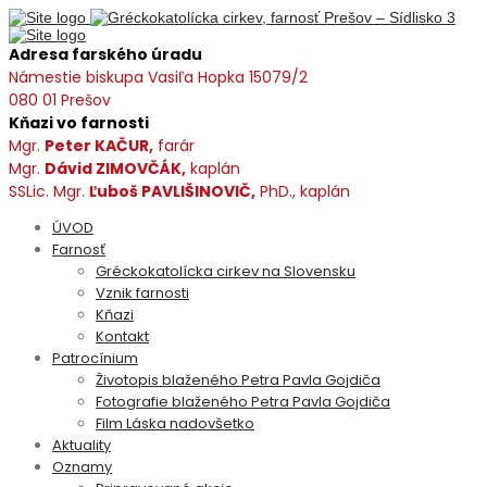
Adresa farského úradu
Námestie biskupa Vasiľa Hopka 15079/2
080 01 Prešov
Kňazi vo farnosti
Mgr.
Peter KAČUR,
farár
Mgr.
Dávid ZIMOVČÁK,
kaplán
SSLic. Mgr.
Ľuboš PAVLIŠINOVIČ,
PhD., kaplán
ÚVOD
Farnosť
Gréckokatolícka cirkev na Slovensku
Vznik farnosti
Kňazi
Kontakt
Patrocínium
Životopis blaženého Petra Pavla Gojdiča
Fotografie blaženého Petra Pavla Gojdiča
Film Láska nadovšetko
Aktuality
Oznamy