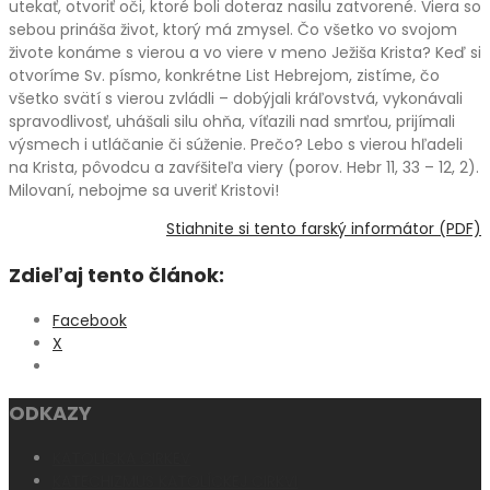
utekať, otvoriť oči, ktoré boli doteraz nasilu zatvorené. Viera so
sebou prináša život, ktorý má zmysel. Čo všetko vo svojom
živote konáme s vierou a vo viere v meno Ježiša Krista? Keď si
otvoríme Sv. písmo, konkrétne List Hebrejom, zistíme, čo
všetko svätí s vierou zvládli – dobýjali kráľovstvá, vykonávali
spravodlivosť, uhášali silu ohňa, víťazili nad smrťou, prijímali
výsmech i utláčanie či súženie. Prečo? Lebo s vierou hľadeli
na Krista, pôvodcu a zavŕšiteľa viery (porov. Hebr 11, 33 – 12, 2).
Milovaní, nebojme sa uveriť Kristovi!
Stiahnite si tento farský informátor (PDF)
Zdieľaj tento článok:
Facebook
X
ODKAZY
KATOLÍCKA CIRKEV
KATECHIZMUS KATOLÍCKEJ CIRKVI