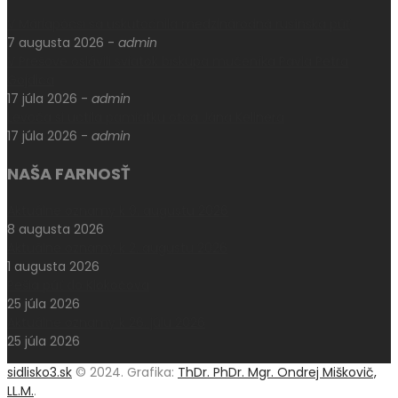
V Máriapócsi sa uskutočnila medzinárodná rusínska púť
7 augusta 2026
-
admin
V Prešove oslávili sviatok biskupa mučeníka Pavla Petra
Gojdiča
17 júla 2026
-
admin
Levoča si uctila pamiatku otca Jána Kellnera
17 júla 2026
-
admin
NAŠA FARNOSŤ
Aktuálne oznamy k 9. augustu 2026
8 augusta 2026
Aktuálne oznamy k 2. augustu 2026
1 augusta 2026
Pešia púť do Klokočova
25 júla 2026
Aktuálne oznamy k 26. júlu 2026
25 júla 2026
sidlisko3.sk
© 2024. Grafika:
ThDr. PhDr. Mgr. Ondrej Miškovič,
LL.M.
.