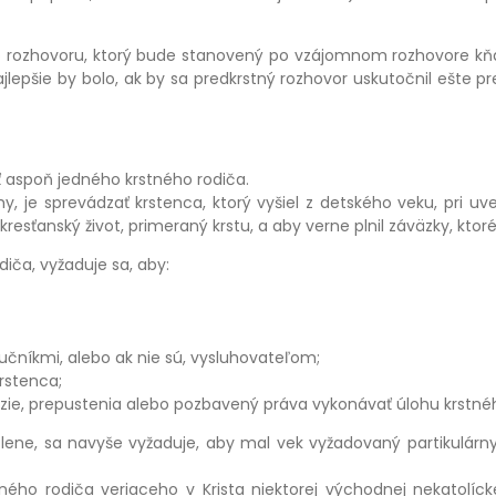
o rozhovoru, ktorý bude stanovený po vzájomnom rozhovore kň
Najlepšie by bolo, ak by sa predkrstný rozhovor uskutočnil ešte 
ť aspoň jedného krstného rodiča.
ohy, je sprevádzať krstenca, ktorý vyšiel z detského veku, pri 
 kresťanský život, primeraný krstu, a aby verne plnil záväzky, ktoré
diča, vyžaduje sa, aby:
čníkmi, alebo ak nie sú, vysluhovateľom;
rstenca;
zie, prepustenia alebo pozbavený práva vykonávať úlohu krstnéh
olene, sa navyše vyžaduje, aby mal vek vyžadovaný partikulárn
ého rodiča veriaceho v Krista niektorej východnej nekatolícke