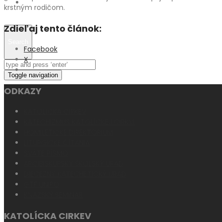
Fotogaléria
krstným rodičom.
Zdieľaj tento článok:
Search
Facebook
X
Toggle navigation
ODKAZY
KATOLÍCKA CIRKEV
KATECHIZMUS KATOLÍCKEJ CIRKVI
HOMILETICKÉ DIREKTÓRIUM
LITURGICKÉ ČÍTANIA
SVÄTÉ PÍSMO
ARCIBISKUPSKÝ ŠKOLSKÝ ÚRAD
DIECÉZNY KATECHETICKÝ ÚRAD
GTF UNIPO
KŇAZSKÝ SEMINÁR
KATOLÍCKA CIRKEV