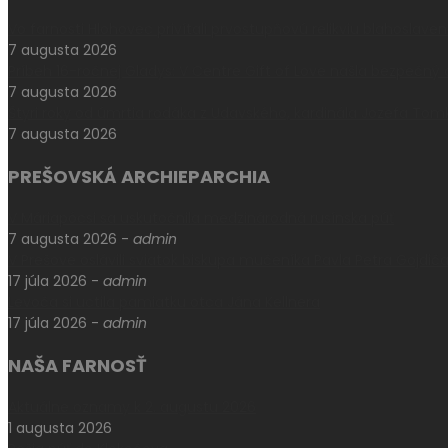
Vo farnosti Hlohovec privítali prvostupňovú relikviu blahoslave
7 augusta 2026
Príbeh 16-ročnej Gladys: V Centre Gift of Love našla bezpečný
7 augusta 2026
Štyri roky od úmrtia rodáka z Udavského, kardinála Jozefa Tom
7 augusta 2026
PREŠOVSKÁ ARCHIEPARCHIA
V Máriapócsi sa uskutočnila medzinárodná rusínska púť
7 augusta 2026
-
admin
V Prešove oslávili sviatok biskupa mučeníka Pavla Petra Gojdič
17 júla 2026
-
admin
Levoča si uctila pamiatku otca Jána Kellnera
17 júla 2026
-
admin
NAŠA FARNOSŤ
Aktuálne oznamy k 2. augustu 2026
1 augusta 2026