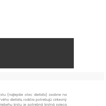
stu (najlepšie otec dieťaťa) osobne na
rvého dieťaťa, rodičia potrebujú cirkevný
riebehu krstu je potrebná krstná svieca