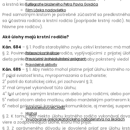
a krstná košieľka.
Fotografie blaženého Petra Pavla Gojdiča
Film Láska nadovšetko
Pred samotným krstom je potrebné zúčastniť sa predkrstnéh
sa účastnia rodičia a krstní rodičia (poprípade krstný rodič). 
Aktuality
hlavne pre rodičov).
Aké úlohy majú krstní rodičia?
Oznamy
Kán. 684
– § 1. Podľa starobylého zvyku cirkví krstenec má ma
§ 2. Povinnosťami krstného rodiča, vyplývajúcimi z prijatej úl
Pripravované akcie
Pravidelný bohoslužobný program
dieťa priniesť na krst a tak isto sa usilovať, aby pokrstený viedol
Pravidelné aktivity
Kán. 685
– § 1. Aby niekto mohol platne prijať úlohu krstného ro
1˚ prijal sviatosť krstu, myropomazania a Eucharistie;
Informátor
2˚ patril do Katolíckej cirkvi, pri zachovaní § 3;
3˚ mal úmysel vykonávať túto úlohu;
4˚ bol určený samým krstencom alebo jeho rodičmi, alebo poru
Spoločenstvá
5˚ nebol otcom alebo matkou, alebo manželským partnerom k
6˚ nebol potrestaný trestom exkomunikácie, aj menšej, suspen
Spoločenstvo MICHAEL
Hlahol
§ 2. K tomu, aby niekto úlohu krstného rodiča vykonával dov
Vyučovanie gréckokatolíckeho náboženstva na školách
viere a zodpovedajúci úlohe, ktorú má prijať.
§ 3. Z oprávneného dôvodu je dovolené prijať pre úlohu krstn