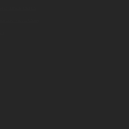
ného Janka Havlíka
 domov i novú nádej
ka
a