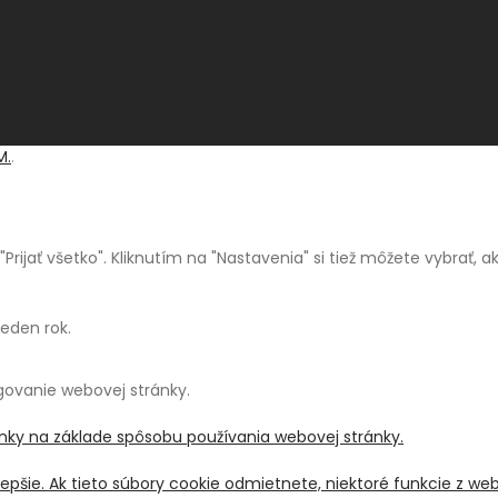
M.
.
a "Prijať všetko". Kliknutím na "Nastavenia" si tiež môžete vybrať,
jeden rok.
ngovanie webovej stránky.
ánky na základe spôsobu používania webovej stránky.
pšie. Ak tieto súbory cookie odmietnete, niektoré funkcie z we