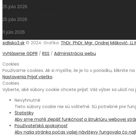
Pešia púť do Klokočova
25 júla 2026
Aktuálne oznamy k 26. júlu 2026
25 júla 2026
Národný pochod za život – Hrdí na rodinu
11 júla 2026
sidlisko3.sk
© 2024. Grafika:
ThDr. PhDr. Mgr. Ondrej Miškovič, LL.
Vyhlásenie GDPR
/
RSS
/
Administrácia webu
Cookies
Používame cookies. Ak si myslíte, že je to v poriadku, kliknite n
Nastavenia
Prijať všetko
Cookies
Vyberte, aké súbory cookie chcete prijať. Váš výber sa uloží na 
Nevyhnutné
Tieto súbory cookie nie sú voliteľné. Sú potrebné pre fu
Štatistiky
Aby sme mohli zlepšiť funkčnosť a štruktúru webovej str
Používateľská spokojnosť
Aby naša stránka počas vašej návštevy fungovala čo najle