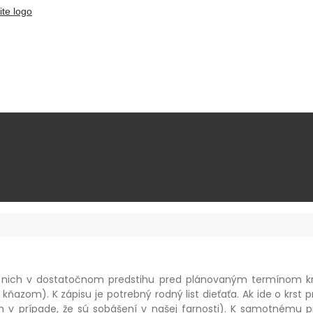
 z nich v dostatočnom predstihu pred plánovaným termínom kr
azom). K zápisu je potrebný rodný list dieťaťa. Ak ide o krst p
ch v prípade, že sú sobášení v našej farnosti). K samotnému p