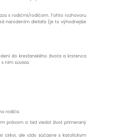
aza s rodičmi/rodičom. Tohto rozhovoru
pred narodením dieťaťa (je to výhodnejšie
uvedení do kresťanského života a krstenca
 s ním súvisia.
o rodiča.
ym právom a tiež viedol život primeraný
j cirkvi, ale vždy súčasne s katolíckym