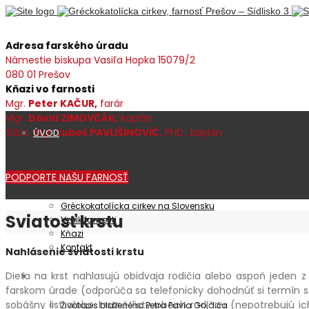
Adresa farského úradu
Námestie biskupa Vasiľa Hopka 15079/2
080 01 Prešov
Kňazi vo farnosti
Mgr.
Peter KAČUR,
farár
Mgr.
Dávid ZIMOVČÁK,
kaplán
SSLic. Mgr.
Ľuboš PAVLIŠINOVIČ,
PhD., kaplán
ÚVOD
PODPORTE NAŠU FARNOSŤ
Farnosť
Gréckokatolícka cirkev na Slovensku
Sviatosť krstu
Vznik farnosti
Kňazi
Kontakt
Nahlásenie sviatosti krstu
Dieťa na krst nahlasujú obidvaja rodičia alebo aspoň jeden
Patrocínium
farskom úrade (odporúča sa telefonicky dohodnúť si termín s kň
sobášny list alebo krstné listy oboch rodičov (nepotrebujú i
Životopis blaženého Petra Pavla Gojdiča