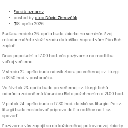
Farské oznamy
posted by
otec Dávid Zimovčák
18. apríla 2026
Budúcu nedeľu 26. apríla bude zbierka na seminár. Svoj
milodar môžete vložiť vzadu do košíka. Vopred vám Pán Boh
zaplať!
Dnes popoludní o 17.00 hod. vás pozývame na modlitbu
veľkej večierne.
V stredu 22. apríla bude nácvik zboru po večernej sv. liturgii
o 18.50 hod. v pastoračke.
Vo štvrtok 23. apríla bude po večernej sv. liturgii tichá
adorácia zakončená Korunkou BM a požehnaním o 21.00 hod.
V piatok 24. apríla bude o 17.30 hod. detská sv. liturgia. Po sv.
liturgii bude nasledovať príprava detí a rodičov na 1. sv.
spoveď.
Pozývame vás zapojiť sa do každoročnej potravinovej zbierky