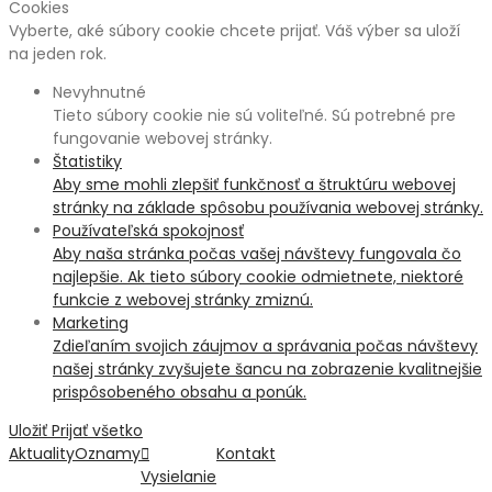
Cookies
Vyberte, aké súbory cookie chcete prijať. Váš výber sa uloží
na jeden rok.
Nevyhnutné
Tieto súbory cookie nie sú voliteľné. Sú potrebné pre
fungovanie webovej stránky.
Štatistiky
Aby sme mohli zlepšiť funkčnosť a štruktúru webovej
stránky na základe spôsobu používania webovej stránky.
Používateľská spokojnosť
Aby naša stránka počas vašej návštevy fungovala čo
najlepšie. Ak tieto súbory cookie odmietnete, niektoré
funkcie z webovej stránky zmiznú.
Marketing
Zdieľaním svojich záujmov a správania počas návštevy
našej stránky zvyšujete šancu na zobrazenie kvalitnejšie
prispôsobeného obsahu a ponúk.
Uložiť
Prijať všetko
Aktuality
Oznamy
Kontakt
Vysielanie