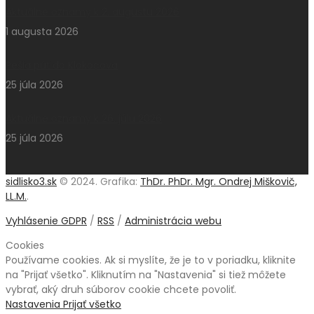
Aktuálne oznamy k 2. augustu 2026
1 augusta 2026
Pešia púť do Klokočova
25 júla 2026
Aktuálne oznamy k 26. júlu 2026
25 júla 2026
sidlisko3.sk
© 2024. Grafika:
ThDr. PhDr. Mgr. Ondrej Miškovič,
LL.M.
.
Vyhlásenie GDPR
/
RSS
/
Administrácia webu
Cookies
Používame cookies. Ak si myslíte, že je to v poriadku, kliknite
na "Prijať všetko". Kliknutím na "Nastavenia" si tiež môžete
vybrať, aký druh súborov cookie chcete povoliť.
Nastavenia
Prijať všetko