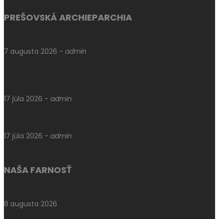
PREŠOVSKÁ ARCHIEPARCHIA
V Máriapócsi sa uskutočnila medzinárodná rusínska púť
7 augusta 2026
-
admin
V Prešove oslávili sviatok biskupa mučeníka Pavla Petra
Gojdiča
17 júla 2026
-
admin
Levoča si uctila pamiatku otca Jána Kellnera
17 júla 2026
-
admin
NAŠA FARNOSŤ
Aktuálne oznamy k 9. augustu 2026
8 augusta 2026