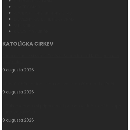
LITURGICKÉ ČÍTANIA
SVÄTÉ PÍSMO
ARCIBISKUPSKÝ ŠKOLSKÝ ÚRAD
DIECÉZNY KATECHETICKÝ ÚRAD
GTF UNIPO
KŇAZSKÝ SEMINÁR
KATOLÍCKA CIRKEV
Pripomíname si svätú Teréziu Benediktu od Kríža, pannu a
mučenicu
9 augusta 2026
Milovníci hôr sa dnes zídu na svätej omši na Veľkej Rači
9 augusta 2026
V Zákamennom si pripomenuli pamätný deň smrti biskupa
Jána Vojtaššáka
9 augusta 2026