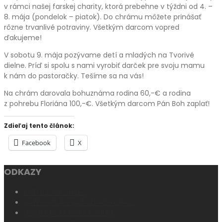
v rámci našej farskej charity, ktorá prebehne v týždni od 4. –
8. mája (pondelok – piatok). Do chrámu môžete prinášať
rôzne trvanlivé potraviny. Všetkým darcom vopred
ďakujeme!
V sobotu 9. mája pozývame detí a mladých na Tvorivé
dielne. Príď si spolu s nami vyrobiť darček pre svoju mamu
k nám do pastoračky. Tešíme sa na vás!
Na chrám darovala bohuznáma rodina 60,-€ a rodina
z pohrebu Floriána 100,-€. Všetkým darcom Pán Boh zaplať!
Zdieľaj tento článok:
Facebook
X
ODKAZY
KATOLÍCKA CIRKEV
KATECHIZMUS KATOLÍCKEJ CIRKVI
HOMILETICKÉ DIREKTÓRIUM