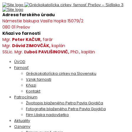
Adresa farského úradu
Námestie biskupa Vasiľa Hopka 15079/2
080 01 Prešov
Kňazi vo farnosti
Mgr.
Peter KAČUR,
farár
Mgr.
Dávid ZIMOVČÁK,
kaplán
SSLic. Mgr.
Ľuboš PAVLIŠINOVIČ,
PhD., kaplán
ÚVOD
Farnosť
Gréckokatolícka cirkev na Slovensku
Vznik farnosti
Kňazi
Kontakt
Patrocínium
Životopis blaženého Petra Pavla Gojdiča
Fotografie blaženého Petra Pavla Gojdiča
Film Láska nadovšetko
Aktuality
Oznamy