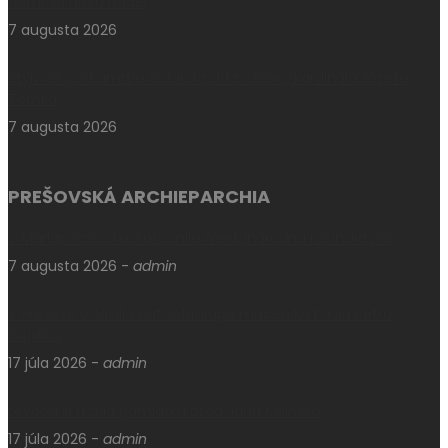
domov i novú nádej
7 augusta 2026
Štyri roky od úmrtia rodáka z Udavského, kardinála Jozefa
Tomka
7 augusta 2026
PREŠOVSKÁ ARCHIEPARCHIA
V Máriapócsi sa uskutočnila medzinárodná rusínska púť
7 augusta 2026
-
admin
V Prešove oslávili sviatok biskupa mučeníka Pavla Petra
Gojdiča
17 júla 2026
-
admin
Levoča si uctila pamiatku otca Jána Kellnera
17 júla 2026
-
admin