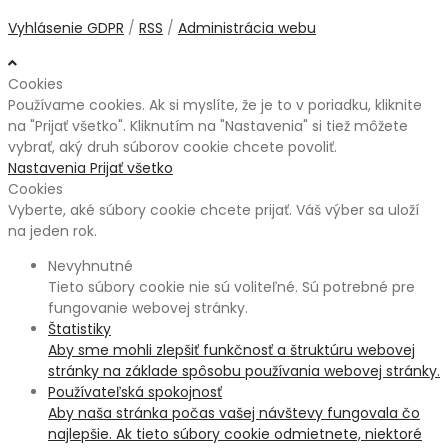
Vyhlásenie GDPR
/
RSS
/
Administrácia webu
Cookies
Používame cookies. Ak si myslíte, že je to v poriadku, kliknite
na "Prijať všetko". Kliknutím na "Nastavenia" si tiež môžete
vybrať, aký druh súborov cookie chcete povoliť.
Nastavenia
Prijať všetko
Cookies
Vyberte, aké súbory cookie chcete prijať. Váš výber sa uloží
na jeden rok.
Nevyhnutné
Tieto súbory cookie nie sú voliteľné. Sú potrebné pre
fungovanie webovej stránky.
Štatistiky
Aby sme mohli zlepšiť funkčnosť a štruktúru webovej
stránky na základe spôsobu používania webovej stránky.
Používateľská spokojnosť
Aby naša stránka počas vašej návštevy fungovala čo
najlepšie. Ak tieto súbory cookie odmietnete, niektoré