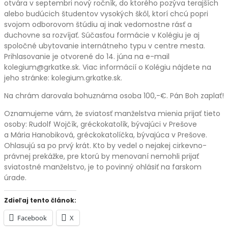
otvára v septembri nový ročník, do ktorého pozýva terajších
alebo budúcich študentov vysokých škôl, ktorí chcú popri
svojom odborovom štúdiu aj inak vedomostne rásť a
duchovne sa rozvíjať. Súčasťou formácie v Kolégiu je aj
spoločné ubytovanie internátneho typu v centre mesta.
Prihlasovanie je otvorené do 14. júna na e-mail
kolegium@grkatke.sk. Viac informácií o Kolégiu nájdete na
jeho stránke: kolegium.grkatke.sk.
Na chrám darovala bohuznáma osoba 100,-€. Pán Boh zaplať!
Oznamujeme vám, že sviatosť manželstva mienia prijať tieto
osoby: Rudolf Wojčík, gréckokatolík, bývajúci v Prešove
a Mária Hanobiková, gréckokatolíčka, bývajúca v Prešove.
Ohlasujú sa po prvý krát. Kto by vedel o nejakej cirkevno-
právnej prekážke, pre ktorú by menovaní nemohli prijať
sviatostné manželstvo, je to povinný ohlásiť na farskom
úrade.
Zdieľaj tento článok:
Facebook
X