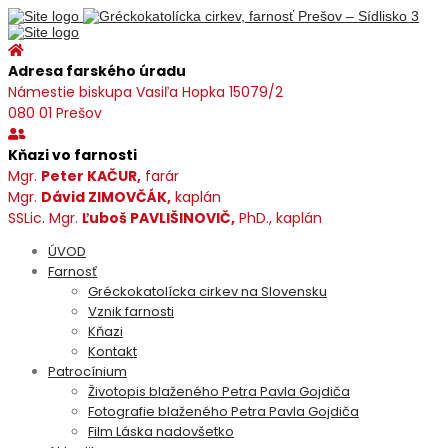
Adresa farského úradu
Námestie biskupa Vasiľa Hopka 15079/2
080 01 Prešov
Kňazi vo farnosti
Mgr.
Peter KAČUR,
farár
Mgr.
Dávid ZIMOVČÁK,
kaplán
SSLic. Mgr.
Ľuboš PAVLIŠINOVIČ,
PhD., kaplán
ÚVOD
Farnosť
Gréckokatolícka cirkev na Slovensku
Vznik farnosti
Kňazi
Kontakt
Patrocínium
Životopis blaženého Petra Pavla Gojdiča
Fotografie blaženého Petra Pavla Gojdiča
Film Láska nadovšetko