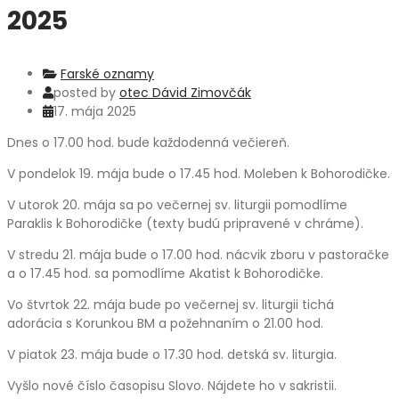
2025
Farské oznamy
posted by
otec Dávid Zimovčák
17. mája 2025
Dnes o 17.00 hod. bude každodenná večiereň.
V pondelok 19. mája bude o 17.45 hod. Moleben k Bohorodičke.
V utorok 20. mája sa po večernej sv. liturgii pomodlíme
Paraklis k Bohorodičke (texty budú pripravené v chráme).
V stredu 21. mája bude o 17.00 hod. nácvik zboru v pastoračke
a o 17.45 hod. sa pomodlíme Akatist k Bohorodičke.
Vo štvrtok 22. mája bude po večernej sv. liturgii tichá
adorácia s Korunkou BM a požehnaním o 21.00 hod.
V piatok 23. mája bude o 17.30 hod. detská sv. liturgia.
Vyšlo nové číslo časopisu Slovo. Nájdete ho v sakristii.