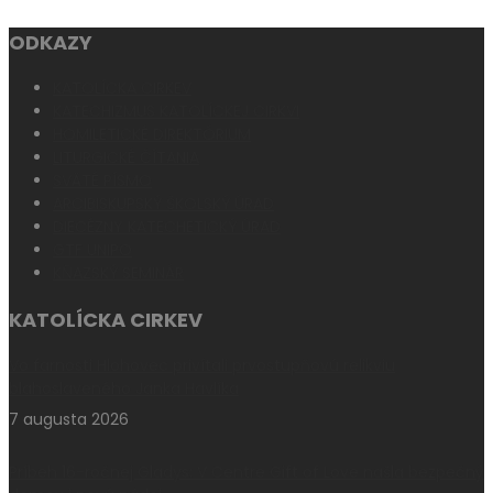
ODKAZY
KATOLÍCKA CIRKEV
KATECHIZMUS KATOLÍCKEJ CIRKVI
HOMILETICKÉ DIREKTÓRIUM
LITURGICKÉ ČÍTANIA
SVÄTÉ PÍSMO
ARCIBISKUPSKÝ ŠKOLSKÝ ÚRAD
DIECÉZNY KATECHETICKÝ ÚRAD
GTF UNIPO
KŇAZSKÝ SEMINÁR
KATOLÍCKA CIRKEV
Vo farnosti Hlohovec privítali prvostupňovú relikviu
blahoslaveného Janka Havlíka
7 augusta 2026
Príbeh 16-ročnej Gladys: V Centre Gift of Love našla bezpečný