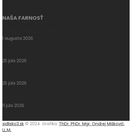
NAŠA FARNOSŤ
Aktuálne oznamy k 2. augustu 2026
1 augusta 2026
Pešia púť do Klokočova
25 júla 2026
Aktuálne oznamy k 26. júlu 2026
25 júla 2026
Národný pochod za život – Hrdí na rodinu
11 júla 2026
sidlisko3.sk
© 2024. Grafika:
ThDr. PhDr. Mgr. Ondrej Miškovič,
LL.M.
.