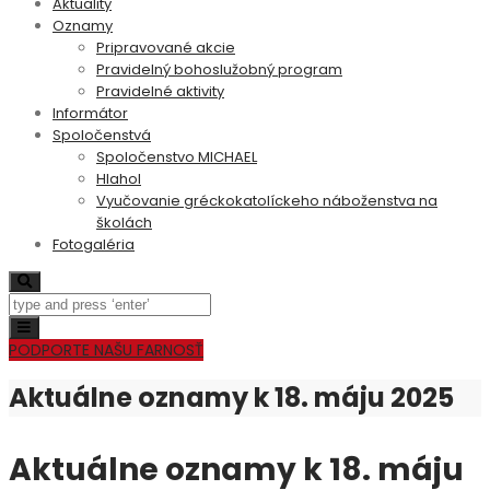
Aktuality
Oznamy
Pripravované akcie
Pravidelný bohoslužobný program
Pravidelné aktivity
Informátor
Spoločenstvá
Spoločenstvo MICHAEL
Hlahol
Vyučovanie gréckokatolíckeho náboženstva na
školách
Fotogaléria
Search
Toggle
navigation
PODPORTE NAŠU FARNOSŤ
Aktuálne oznamy k 18. máju 2025
Aktuálne oznamy k 18. máju