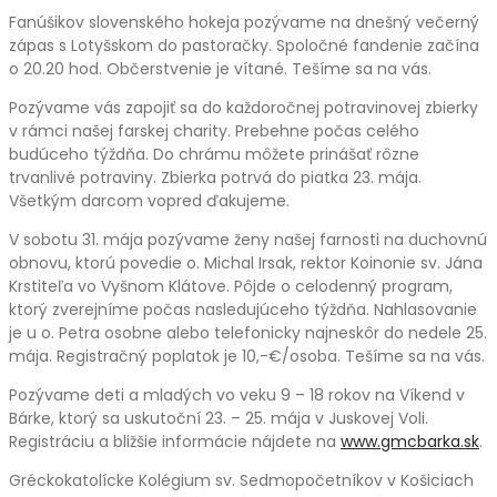
Fanúšikov slovenského hokeja pozývame na dnešný večerný
zápas s Lotyšskom do pastoračky. Spoločné fandenie začína
o 20.20 hod. Občerstvenie je vítané. Tešíme sa na vás.
Pozývame vás zapojiť sa do každoročnej potravinovej zbierky
v rámci našej farskej charity. Prebehne počas celého
budúceho týždňa. Do chrámu môžete prinášať rôzne
trvanlivé potraviny. Zbierka potrvá do piatka 23. mája.
Všetkým darcom vopred ďakujeme.
V sobotu 31. mája pozývame ženy našej farnosti na duchovnú
obnovu, ktorú povedie o. Michal Irsak, rektor Koinonie sv. Jána
Krstiteľa vo Vyšnom Klátove. Pôjde o celodenný program,
ktorý zverejníme počas nasledujúceho týždňa. Nahlasovanie
je u o. Petra osobne alebo telefonicky najneskôr do nedele 25.
mája. Registračný poplatok je 10,-€/osoba. Tešíme sa na vás.
Pozývame deti a mladých vo veku 9 – 18 rokov na Víkend v
Bárke, ktorý sa uskutoční 23. – 25. mája v Juskovej Voli.
Registráciu a bližšie informácie nájdete na
www.gmcbarka.sk
.
Gréckokatolícke Kolégium sv. Sedmopočetníkov v Košiciach