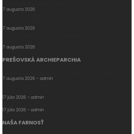
blahoslaveného Janka Havlíka
7 augusta 2026
Príbeh 16-ročnej Gladys: V Centre Gift of Love našla bezpečný
domov i novú nádej
7 augusta 2026
Štyri roky od úmrtia rodáka z Udavského, kardinála Jozefa
Tomka
7 augusta 2026
PREŠOVSKÁ ARCHIEPARCHIA
V Máriapócsi sa uskutočnila medzinárodná rusínska púť
7 augusta 2026
-
admin
V Prešove oslávili sviatok biskupa mučeníka Pavla Petra
Gojdiča
17 júla 2026
-
admin
Levoča si uctila pamiatku otca Jána Kellnera
17 júla 2026
-
admin
NAŠA FARNOSŤ