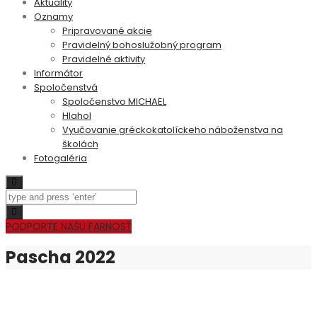
Aktuality
Oznamy
Pripravované akcie
Pravidelný bohoslužobný program
Pravidelné aktivity
Informátor
Spoločenstvá
Spoločenstvo MICHAEL
Hlahol
Vyučovanie gréckokatolíckeho náboženstva na
školách
Fotogaléria
Search
Toggle
navigation
PODPORTE NAŠU FARNOSŤ
Pascha 2022