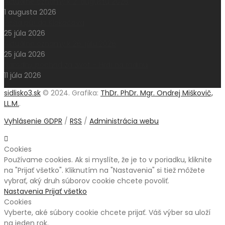
Aktuálne oznamy k 2. augustu 2026
1 augusta 2026
Pešia púť do Klokočova
25 júla 2026
Aktuálne oznamy k 26. júlu 2026
25 júla 2026
Národný pochod za život – Hrdí na rodinu
11 júla 2026
sidlisko3.sk
© 2024. Grafika:
ThDr. PhDr. Mgr. Ondrej Miškovič,
LL.M.
.
Vyhlásenie GDPR
/
RSS
/
Administrácia webu
Cookies
Používame cookies. Ak si myslíte, že je to v poriadku, kliknite
na "Prijať všetko". Kliknutím na "Nastavenia" si tiež môžete
vybrať, aký druh súborov cookie chcete povoliť.
Nastavenia
Prijať všetko
Cookies
Vyberte, aké súbory cookie chcete prijať. Váš výber sa uloží
na jeden rok.