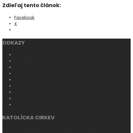
Zdieľaj tento článok:
Facebook
X
ODKAZY
KATOLÍCKA CIRKEV
KATECHIZMUS KATOLÍCKEJ CIRKVI
HOMILETICKÉ DIREKTÓRIUM
LITURGICKÉ ČÍTANIA
SVÄTÉ PÍSMO
ARCIBISKUPSKÝ ŠKOLSKÝ ÚRAD
DIECÉZNY KATECHETICKÝ ÚRAD
GTF UNIPO
KŇAZSKÝ SEMINÁR
KATOLÍCKA CIRKEV
Vo farnosti Hlohovec privítali prvostupňovú relikviu