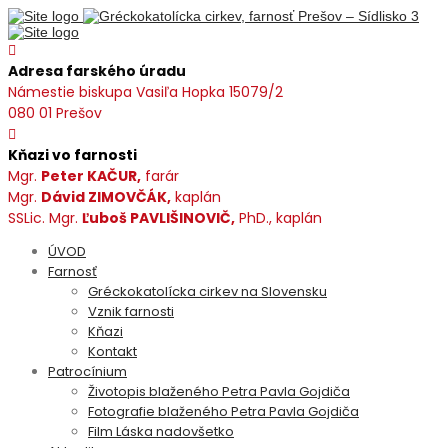
Adresa farského úradu
Námestie biskupa Vasiľa Hopka 15079/2
080 01 Prešov
Kňazi vo farnosti
Mgr.
Peter KAČUR,
farár
Mgr.
Dávid ZIMOVČÁK,
kaplán
SSLic. Mgr.
Ľuboš PAVLIŠINOVIČ,
PhD., kaplán
ÚVOD
Farnosť
Gréckokatolícka cirkev na Slovensku
Vznik farnosti
Kňazi
Kontakt
Patrocínium
Životopis blaženého Petra Pavla Gojdiča
Fotografie blaženého Petra Pavla Gojdiča
Film Láska nadovšetko