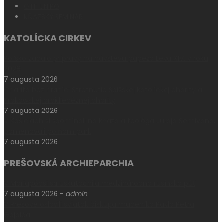
GTF UNIPO
KŇAZSKÝ SEMINÁR
KATOLÍCKA CIRKEV
Poľsko začalo prípravy na návštevu pápeža Leva XIV. v roku
2028
7 augusta 2026
Charita bez hraníc: Stretnutie Spišskej katolíckej charity a
Krakowskej arcidiecéznej charity
7 augusta 2026
V Košiciach si spomínali na kňaza a teológa Juraja Semivana,
pomenovali po ňom park
7 augusta 2026
PREŠOVSKÁ ARCHIEPARCHIA
V Máriapócsi sa uskutočnila medzinárodná rusínska púť
7 augusta 2026
-
admin
V Prešove oslávili sviatok biskupa mučeníka Pavla Petra
Gojdiča