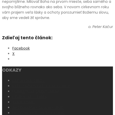
nepomýlime. Milovať Boha na prvom mieste, seba samého a
svojho blížneho rovnako ako seba. V novom cirkevnom roku
vám prajem veľa lásky a ochoty porozumieť Božiemu slovu,
aby sme vedeli žiť správne.
o. Peter Kačur
Zdieľaj tento článok:
Facebook
X
ODKAZY
KATOLÍCKA CIRKEV
KATECHIZMUS KATOLÍCKEJ CIRKVI
HOMILETICKÉ DIREKTÓRIUM
LITURGICKÉ ČÍTANIA
SVÄTÉ PÍSMO
ARCIBISKUPSKÝ ŠKOLSKÝ ÚRAD
DIECÉZNY KATECHETICKÝ ÚRAD