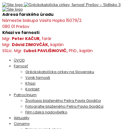
Adresa farského úradu
Námestie biskupa Vasiľa Hopka 15079/2
080 01 Prešov
Kňazi vo farnosti
Mgr.
Peter KAČUR,
farár
Mgr.
Dávid ZIMOVČÁK,
kaplán
SSLic. Mgr.
Ľuboš PAVLIŠINOVIČ,
PhD., kaplán
ÚVOD
Farnosť
Gréckokatolícka cirkev na Slovensku
Vznik farnosti
Kňazi
Kontakt
Patrocínium
Životopis blaženého Petra Pavla Gojdiča
Fotografie blaženého Petra Pavla Gojdiča
Film Láska nadovšetko
Aktuality
Oznamy