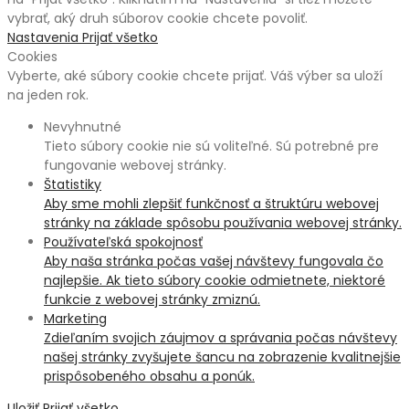
vybrať, aký druh súborov cookie chcete povoliť.
Nastavenia
Prijať všetko
Cookies
Vyberte, aké súbory cookie chcete prijať. Váš výber sa uloží
na jeden rok.
Nevyhnutné
Tieto súbory cookie nie sú voliteľné. Sú potrebné pre
fungovanie webovej stránky.
Štatistiky
Aby sme mohli zlepšiť funkčnosť a štruktúru webovej
stránky na základe spôsobu používania webovej stránky.
Používateľská spokojnosť
Aby naša stránka počas vašej návštevy fungovala čo
najlepšie. Ak tieto súbory cookie odmietnete, niektoré
funkcie z webovej stránky zmiznú.
Marketing
Zdieľaním svojich záujmov a správania počas návštevy
našej stránky zvyšujete šancu na zobrazenie kvalitnejšie
prispôsobeného obsahu a ponúk.
Uložiť
Prijať všetko