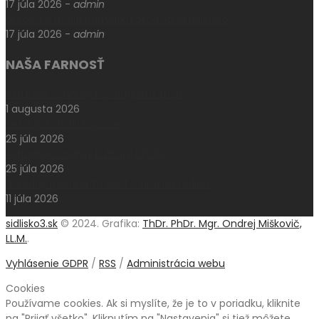
17 júla 2026
-
admin
Levoča si uctila pamiatku otca Jána Kellnera
17 júla 2026
-
admin
NAŠA FARNOSŤ
Aktuálne oznamy k 2. augustu 2026
1 augusta 2026
Pešia púť do Klokočova
25 júla 2026
Aktuálne oznamy k 26. júlu 2026
25 júla 2026
Národný pochod za život – Hrdí na rodinu
11 júla 2026
sidlisko3.sk
© 2024. Grafika:
ThDr. PhDr. Mgr. Ondrej Miškovič,
LL.M.
.
Vyhlásenie GDPR
/
RSS
/
Administrácia webu
Cookies
Používame cookies. Ak si myslíte, že je to v poriadku, kliknite
na "Prijať všetko". Kliknutím na "Nastavenia" si tiež môžete