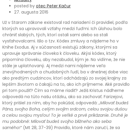
posted by
otec Peter Kačur
27. augusta 2016
Už v Starom zákone existoval rad nariadení či pravidiel, podľa
ktorých sa upravovali vzťahy medzi ľuďmi. Ich úlohou bolo
chrániť slabých, tých, ktorí ostali sami alebo sa stali
vysťahovalcami. Išlo o tzv. Kódex zmluvy a nájdeme ho v
Knihe Exodus. Aj v súčasnosti existujú zákony, ktorými sa
upravuje správanie človeka k človeku. Akýsi kódex, ktorý
pripomína človeku, aby nezabudol, kým je. No vidíme, že nie
stále je uplatňovaný. Aj medzi nami nájdeme veľa
znevýhodnených a chudobných ľudí, ba v dnešnej dobe viac
ako predtým cudzincov, ktorí odchádzajú zo svojej krajiny za
lepším životom a čakajú na to, ako ich príjmeme. Aké pravidlo
pri tom použiť? Čím sa máme riadiť? Ježiš Kristus nádherne
odpovedá na túto našu otázku, ako sa zachovať. Farizejovi,
ktorý prišiel za ním, aby ho pokúšal, odpovedá:
„Milovať budeš
Pána, svojho Boha, celým svojím srdcom, celou svojou dušou
a celou svojou mysľou! To je veľké a prvé prikázanie. Druhé je
mu podobné: Milovať budeš svojho blížneho ako seba
samého!“
(Mt 28, 37-39) Pravidlo, ktoré nám zaručí, že sa