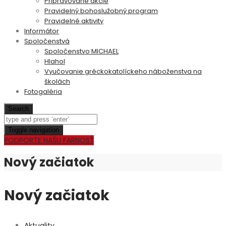
Pripravované akcie
Pravidelný bohoslužobný program
Pravidelné aktivity
Informátor
Spoločenstvá
Spoločenstvo MICHAEL
Hlahol
Vyučovanie gréckokatolíckeho náboženstva na
školách
Fotogaléria
Search
Toggle navigation
PODPORTE NAŠU FARNOSŤ
Nový začiatok
Nový začiatok
Aktuality