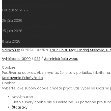
Aktuálne oznamy k 2. augustu 2026
1 augusta 2026
Pešia púť do Klokočova
25 júla 2026
Aktuálne oznamy k 26. júlu 2026
25 júla 2026
Národný pochod za život – Hrdí na rodinu
11 júla 2026
sidlisko3.sk
© 2024. Grafika:
ThDr. PhDr. Mgr. Ondrej Miškovič, LL.
Vyhlásenie GDPR
/
RSS
/
Administrácia webu
Cookies
Používame cookies. Ak si myslíte, že je to v poriadku, kliknite n
Nastavenia
Prijať všetko
Cookies
Vyberte, aké súbory cookie chcete prijať. Váš výber sa uloží na 
Nevyhnutné
Tieto súbory cookie nie sú voliteľné. Sú potrebné pre fu
Štatistiky