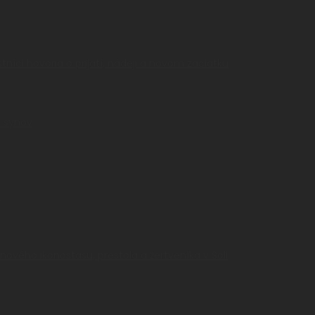
níci hovoria o prijatí, nádeji a novom začiatku
a synov
a
nového ikonostasu, prestola a žertveníka v Soli