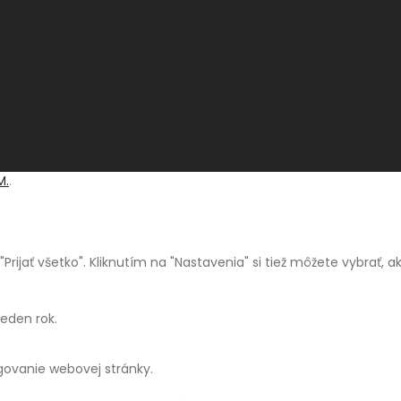
M.
.
a "Prijať všetko". Kliknutím na "Nastavenia" si tiež môžete vybrať,
jeden rok.
ngovanie webovej stránky.