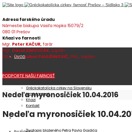
Adresa farského úradu
Námestie biskupa Vasiľa Hopka 15079/2
080 01 Prešov
Kňazi vo farnosti
Mgr.
Peter KAČUR,
farár
Mgr.
Dávid ZIMOVČÁK,
kaplán
SSLic. Mgr.
Ľuboš PAVLIŠINOVIČ,
PhD., kaplán
ÚVOD
PODPORTE NAŠU FARNOSŤ
Farnosť
Gréckokatolícka cirkev na Slovensku
Nedeľa myronosičiek 10.04.2016
Vznik farnosti
Kňazi
Kontakt
Nedeľa myronosičiek 10.04.20
Patrocínium
Životopis blaženého Petra Pavla Gojdiča
Pozvánky