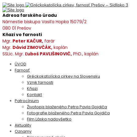
Adresa farského úradu
Námestie biskupa Vasiľa Hopka 15079/2
080 01 Prešov
Kňazi vo farnosti
Mgr.
Peter KAČUR,
farár
Mgr.
Dávid ZIMOVČÁK,
kaplán
SSLic. Mgr.
Ľuboš PAVLIŠINOVIČ,
PhD., kaplán
ÚVOD
Farnosť
Gréckokatolícka cirkev na Slovensku
Vznik farnosti
Kňazi
Kontakt
Patrocínium
Životopis blaženého Petra Pavla Gojdiča
Fotografie blaženého Petra Pavla Gojdiča
Film Láska nadovšetko
Aktuality
Oznamy