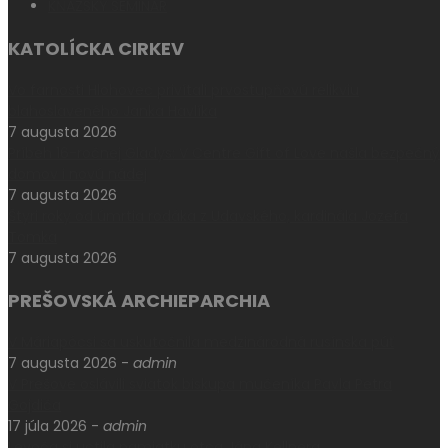
KŇAZSKÝ SEMINÁR
KATOLÍCKA CIRKEV
Vo farnosti Hlohovec privítali prvostupňovú relikviu
blahoslaveného Janka Havlíka
7 augusta 2026
Príbeh 16-ročnej Gladys: V Centre Gift of Love našla bezpečný
domov i novú nádej
7 augusta 2026
Štyri roky od úmrtia rodáka z Udavského, kardinála Jozefa
Tomka
7 augusta 2026
PREŠOVSKÁ ARCHIEPARCHIA
V Máriapócsi sa uskutočnila medzinárodná rusínska púť
7 augusta 2026
-
admin
V Prešove oslávili sviatok biskupa mučeníka Pavla Petra
Gojdiča
17 júla 2026
-
admin
Levoča si uctila pamiatku otca Jána Kellnera