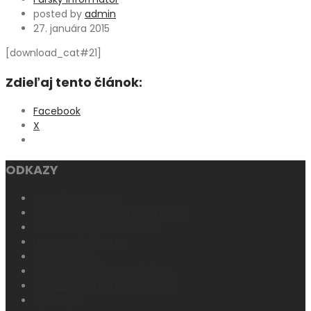
posted by
admin
27. januára 2015
[download_cat#21]
Zdieľaj tento článok:
Facebook
X
ODKAZY
KATOLÍCKA CIRKEV
KATECHIZMUS KATOLÍCKEJ CIRKVI
HOMILETICKÉ DIREKTÓRIUM
LITURGICKÉ ČÍTANIA
SVÄTÉ PÍSMO
ARCIBISKUPSKÝ ŠKOLSKÝ ÚRAD
DIECÉZNY KATECHETICKÝ ÚRAD
GTF UNIPO