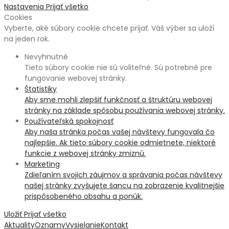
Nastavenia
Prijať všetko
Cookies
Vyberte, aké súbory cookie chcete prijať. Váš výber sa uloží
na jeden rok.
Nevyhnutné
Tieto súbory cookie nie sú voliteľné. Sú potrebné pre
fungovanie webovej stránky.
Štatistiky
Aby sme mohli zlepšiť funkčnosť a štruktúru webovej
stránky na základe spôsobu používania webovej stránky.
Používateľská spokojnosť
Aby naša stránka počas vašej návštevy fungovala čo
najlepšie. Ak tieto súbory cookie odmietnete, niektoré
funkcie z webovej stránky zmiznú.
Marketing
Zdieľaním svojich záujmov a správania počas návštevy
našej stránky zvyšujete šancu na zobrazenie kvalitnejšie
prispôsobeného obsahu a ponúk.
Uložiť
Prijať všetko
Aktuality
Oznamy
Vysielanie
Kontakt