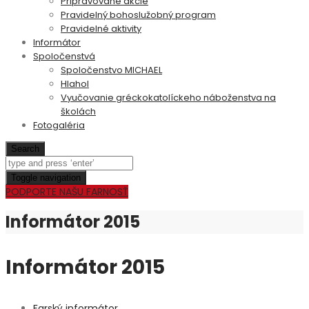
Pripravované akcie
Pravidelný bohoslužobný program
Pravidelné aktivity
Informátor
Spoločenstvá
Spoločenstvo MICHAEL
Hlahol
Vyučovanie gréckokatolíckeho náboženstva na
školách
Fotogaléria
Search
Toggle navigation
PODPORTE NAŠU FARNOSŤ
Informátor 2015
Informátor 2015
Farský informátor