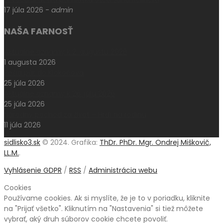
17 júla 2026
-
admin
NAŠA FARNOSŤ
Aktuálne oznamy k 2. augustu 2026
1 augusta 2026
Pešia púť do Klokočova
25 júla 2026
Aktuálne oznamy k 26. júlu 2026
25 júla 2026
Národný pochod za život – Hrdí na rodinu
11 júla 2026
sidlisko3.sk
© 2024. Grafika:
ThDr. PhDr. Mgr. Ondrej Miškovič,
LL.M.
.
Vyhlásenie GDPR
/
RSS
/
Administrácia webu
Cookies
Používame cookies. Ak si myslíte, že je to v poriadku, kliknite
na "Prijať všetko". Kliknutím na "Nastavenia" si tiež môžete
vybrať, aký druh súborov cookie chcete povoliť.