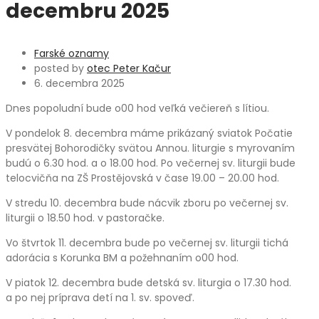
decembru 2025
Farské oznamy
posted by
otec Peter Kačur
6. decembra 2025
Dnes popoludní bude o00 hod veľká večiereň s lítiou.
V pondelok 8. decembra máme prikázaný sviatok Počatie
presvätej Bohorodičky svätou Annou. liturgie s myrovaním
budú o 6.30 hod. a o 18.00 hod. Po večernej sv. liturgii bude
telocvičňa na ZŠ Prostějovská v čase 19.00 – 20.00 hod.
V stredu 10. decembra bude nácvik zboru po večernej sv.
liturgii o 18.50 hod. v pastoračke.
Vo štvrtok 11. decembra bude po večernej sv. liturgii tichá
adorácia s Korunka BM a požehnaním o00 hod.
V piatok 12. decembra bude detská sv. liturgia o 17.30 hod.
a po nej príprava detí na 1. sv. spoveď.