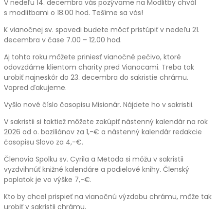
V nedeľu 14. decembra vás pozývame na Modlitby chvál
s modlitbami o 18.00 hod. Tešíme sa vás!
K vianočnej sv. spovedi budete môcť pristúpiť v nedeľu 21.
decembra v čase 7.00 – 12.00 hod.
Aj tohto roku môžete priniesť vianočné pečivo, ktoré
odovzdáme klientom charity pred Vianocami. Treba tak
urobiť najneskôr do 23. decembra do sakristie chrámu.
Vopred ďakujeme.
Vyšlo nové číslo časopisu Misionár. Nájdete ho v sakristii.
V sakristii si taktiež môžete zakúpiť nástenný kalendár na rok
2026 od o. baziliánov za 1,-€ a nástenný kalendár redakcie
časopisu Slovo za 4,-€.
Členovia Spolku sv. Cyrila a Metoda si môžu v sakristii
vyzdvihnúť knižné kalendáre a podielové knihy. Členský
poplatok je vo výške 7,-€.
Kto by chcel prispieť na vianočnú výzdobu chrámu, môže tak
urobiť v sakristii chrámu.