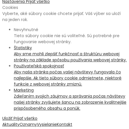
Nastavenia
Prijať všetko
Cookies
Vyberte, aké súbory cookie chcete prijať. Váš výber sa uloží
na jeden rok.
Nevyhnutné
Tieto súbory cookie nie sú voliteľné. Sú potrebné pre
fungovanie webovej stránky.
Štatistiky
Aby sme mohli zlepšiť funkčnosť a štruktúru webovej
stránky na základe spôsobu používania webovej stránky.
Používateľská spokojnosť
Aby naša stránka počas vašej návštevy fungovala čo
najlepšie. Ak tieto súbory cookie odmietnete, niektoré
funkcie z webovej stránky zmiznú.
Marketing
Zdieľaním svojich záujmov a správania počas návštevy
našej stránky zvyšujete šancu na zobrazenie kvalitnejšie
prispôsobeného obsahu a ponúk.
Uložiť
Prijať všetko
Aktuality
Oznamy
Vysielanie
Kontakt