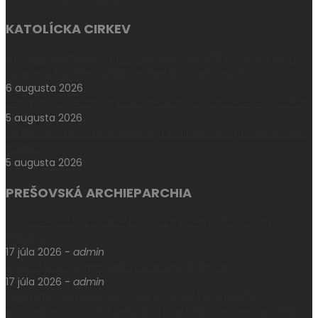
KATOLÍCKA CIRKEV
Jubilejný Godzone Camp spojil viac ako 200 mladých ľudí.
Účastníci hovoria o prijatí, nádeji a novom začiatku
6 augusta 2026
Centrum pre rodinu na Sigorde pozýva manželov na kurz Rút
5 augusta 2026
Na Skalke nad Váhom pripravujú zážitkový program pre otcov
a synov
5 augusta 2026
PREŠOVSKÁ ARCHIEPARCHIA
V Prešove oslávili sviatok biskupa mučeníka Pavla Petra
Gojdiča
17 júla 2026
-
admin
Levoča si uctila pamiatku otca Jána Kellnera
17 júla 2026
-
admin
Odpustová slávnosť sv. Cyrila a Metoda vyvrcholila
posviackou nového ikonostasu, prestola a žertveníka v Soli