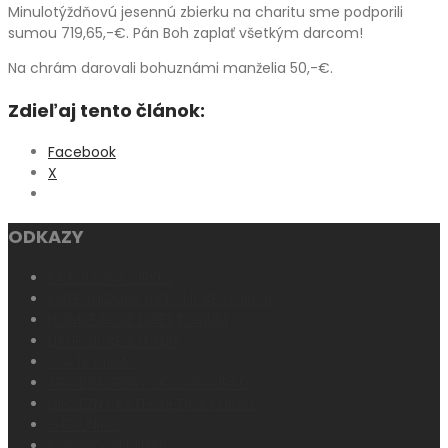
Minulotýždňovú jesennú zbierku na charitu sme podporili
sumou 719,65,-€. Pán Boh zaplať všetkým darcom!
Na chrám darovali bohuznámi manželia 50,-€.
Zdieľaj tento článok:
Facebook
X
ODKAZY
KATOLÍCKA CIRKEV
KATECHIZMUS KATOLÍCKEJ CIRKVI
HOMILETICKÉ DIREKTÓRIUM
LITURGICKÉ ČÍTANIA
SVÄTÉ PÍSMO
ARCIBISKUPSKÝ ŠKOLSKÝ ÚRAD
DIECÉZNY KATECHETICKÝ ÚRAD
GTF UNIPO
KŇAZSKÝ SEMINÁR