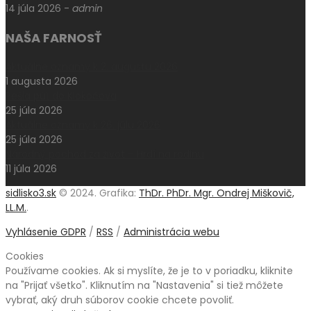
14 júla 2026
-
admin
NAŠA FARNOSŤ
Aktuálne oznamy k 2. augustu 2026
1 augusta 2026
Pešia púť do Klokočova
25 júla 2026
Aktuálne oznamy k 26. júlu 2026
25 júla 2026
Národný pochod za život – Hrdí na rodinu
11 júla 2026
sidlisko3.sk
© 2024. Grafika:
ThDr. PhDr. Mgr. Ondrej Miškovič,
LL.M.
.
Vyhlásenie GDPR
/
RSS
/
Administrácia webu
Cookies
Používame cookies. Ak si myslíte, že je to v poriadku, kliknite
na "Prijať všetko". Kliknutím na "Nastavenia" si tiež môžete
vybrať, aký druh súborov cookie chcete povoliť.