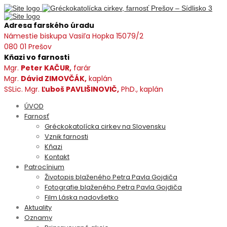
Adresa farského úradu
Námestie biskupa Vasiľa Hopka 15079/2
080 01 Prešov
Kňazi vo farnosti
Mgr.
Peter KAČUR,
farár
Mgr.
Dávid ZIMOVČÁK,
kaplán
SSLic. Mgr.
Ľuboš PAVLIŠINOVIČ,
PhD., kaplán
ÚVOD
Farnosť
Gréckokatolícka cirkev na Slovensku
Vznik farnosti
Kňazi
Kontakt
Patrocínium
Životopis blaženého Petra Pavla Gojdiča
Fotografie blaženého Petra Pavla Gojdiča
Film Láska nadovšetko
Aktuality
Oznamy