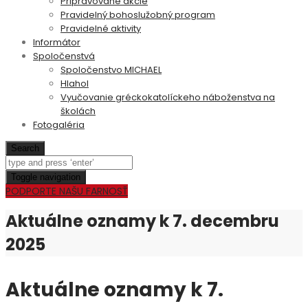
Pripravované akcie
Pravidelný bohoslužobný program
Pravidelné aktivity
Informátor
Spoločenstvá
Spoločenstvo MICHAEL
Hlahol
Vyučovanie gréckokatolíckeho náboženstva na
školách
Fotogaléria
Search
Toggle navigation
PODPORTE NAŠU FARNOSŤ
Aktuálne oznamy k 7. decembru
2025
Aktuálne oznamy k 7.