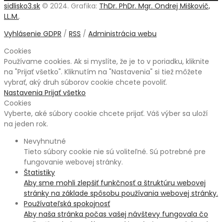
sidlisko3.sk
© 2024. Grafika:
ThDr. PhDr. Mgr. Ondrej Miškovič,
LL.M.
.
Vyhlásenie GDPR
/
RSS
/
Administrácia webu
Cookies
Používame cookies. Ak si myslíte, že je to v poriadku, kliknite
na "Prijať všetko". Kliknutím na "Nastavenia" si tiež môžete
vybrať, aký druh súborov cookie chcete povoliť.
Nastavenia
Prijať všetko
Cookies
Vyberte, aké súbory cookie chcete prijať. Váš výber sa uloží
na jeden rok.
Nevyhnutné
Tieto súbory cookie nie sú voliteľné. Sú potrebné pre
fungovanie webovej stránky.
Štatistiky
Aby sme mohli zlepšiť funkčnosť a štruktúru webovej
stránky na základe spôsobu používania webovej stránky.
Používateľská spokojnosť
Aby naša stránka počas vašej návštevy fungovala čo