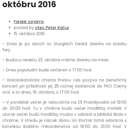
októbru 2016
Farské oznamy
posted by
otec Peter Kačur
15. októbra 2016
– Dnes je po oboch sv. liturgiách farská zbierka na stavbu
fary.
– Budúcu nedeľu 23. októbra máme zbierku na misie.
– Dnes popoludní bude večiereň o 17:00 hod.
– Gréckokatolícka charita Prešov nás pozýva na benefičný
koncert pri príležitosti jej 25 ročnej existencie do PKO Čierny
orol, a to dnes, 16. októbra, o 17:00 hod.
– V pondelok večer je telocvičňa na ZŠ Prostějovská od 19:00
do 20:00 hod. Tu v chráme budú večer modlitby matiek. V
utorok večer budú modlitby mužov v sakristii a biblická škola v
chráme. V stredu je nácvik zboru. Vo štvrtok tichá adorácia s
korunkou Božieho milosrdenstva od 19:00 do 21:00 hod. V