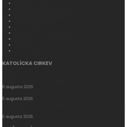
KATOLÍCKA CIRKEV
KATECHIZMUS KATOLÍCKEJ CIRKVI
HOMILETICKÉ DIREKTÓRIUM
LITURGICKÉ ČÍTANIA
SVÄTÉ PÍSMO
ARCIBISKUPSKÝ ŠKOLSKÝ ÚRAD
DIECÉZNY KATECHETICKÝ ÚRAD
GTF UNIPO
KŇAZSKÝ SEMINÁR
KATOLÍCKA CIRKEV
Jubilejný Godzone Camp spojil viac ako 200 mladých ľudí.
Účastníci hovoria o prijatí, nádeji a novom začiatku
6 augusta 2026
Centrum pre rodinu na Sigorde pozýva manželov na kurz Rút
5 augusta 2026
Na Skalke nad Váhom pripravujú zážitkový program pre otcov
a synov
5 augusta 2026