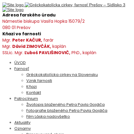
Adresa farského úradu
Námestie biskupa Vasiľa Hopka 15079/2
080 01 Prešov
Kňazi vo farnosti
Mgr.
Peter KAČUR,
farár
Mgr.
Dávid ZIMOVČÁK,
kaplán
SSLic. Mgr.
Ľuboš PAVLIŠINOVIČ,
PhD., kaplán
ÚVOD
Farnosť
Gréckokatolícka cirkev na Slovensku
Vznik farnosti
Kňazi
Kontakt
Patrocínium
Životopis blaženého Petra Pavla Gojdiča
Fotografie blaženého Petra Pavla Gojdiča
Film Láska nadovšetko
Aktuality
Oznamy