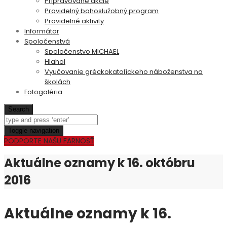
Pripravované akcie
Pravidelný bohoslužobný program
Pravidelné aktivity
Informátor
Spoločenstvá
Spoločenstvo MICHAEL
Hlahol
Vyučovanie gréckokatolíckeho náboženstva na
školách
Fotogaléria
Search
Toggle navigation
PODPORTE NAŠU FARNOSŤ
Aktuálne oznamy k 16. októbru
2016
Aktuálne oznamy k 16.