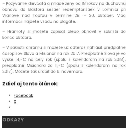
– Pozývame dievčatá a mladé ženy od 18 rokov na duchovnú
obnovu do kláštora sestier redemptoristiek v Lomnici pri
Vranove nad Topľou v termíne 28. – 30. október. Viac
informácii nájdete vzadu na plagáte.
– Hramoty si môžete zapísať alebo obnoviť v sakristii do
konca októbra.
– V sakristii chrámu si môžete už odteraz nahlásiť predplatné
časopisov Slovo a Misionár na rok 2017. Predplatné Slova je vo
výške 14,-€ na celý rok (spolu s kalendárom na rok 2018),
predplatné Misionára za 11,-€ (spolu s kalendárom na rok
2017). Môžete tak urobiť do 6. novembra.
Zdieľaj tento článok:
Facebook
X
ODKAZY