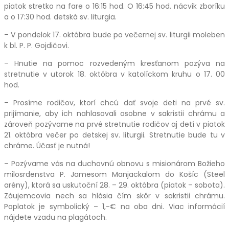
piatok stretko na fare o 16:15 hod. O 16:45 hod. nácvik zboríku
a o 17:30 hod. detská sv. liturgia.
– V pondelok 17. októbra bude po večernej sv. liturgii moleben
k bl. P. P. Gojdičovi.
– Hnutie na pomoc rozvedeným kresťanom pozýva na
stretnutie v utorok 18. októbra v katolíckom kruhu o 17. 00
hod.
– Prosíme rodičov, ktorí chcú dať svoje deti na prvé sv.
prijímanie, aby ich nahlasovali osobne v sakristii chrámu a
zároveň pozývame na prvé stretnutie rodičov aj detí v piatok
21. októbra večer po detskej sv. liturgii. Stretnutie bude tu v
chráme. Účasť je nutná!
– Pozývame vás na duchovnú obnovu s misionárom Božieho
milosrdenstva P. Jamesom Manjackalom do Košíc (Steel
arény), ktorá sa uskutoční 28. – 29. októbra (piatok – sobota).
Záujemcovia nech sa hlásia čím skôr v sakristii chrámu.
Poplatok je symbolický – 1,-€ na oba dni. Viac informácií
nájdete vzadu na plagátoch.