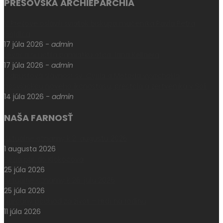
PREŠOVSKÁ ARCHIEPARCHIA
V Prešove oslávili sviatok biskupa mučeníka Pavla Petra
Gojdiča
17 júla 2026
-
admin
Levoča si uctila pamiatku otca Jána Kellnera
17 júla 2026
-
admin
Odpustová slávnosť sv. Cyrila a Metoda vyvrcholila
posviackou nového ikonostasu, prestola a žertveníka v Soli
14 júla 2026
-
admin
NAŠA FARNOSŤ
Aktuálne oznamy k 2. augustu 2026
1 augusta 2026
Pešia púť do Klokočova
25 júla 2026
Aktuálne oznamy k 26. júlu 2026
25 júla 2026
Národný pochod za život – Hrdí na rodinu
11 júla 2026