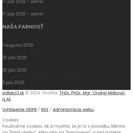
17 júla 2026
-
admin
Levoča si uctila pamiatku otca Jána Kellnera
17 júla 2026
-
admin
NAŠA FARNOSŤ
Aktuálne oznamy k 2. augustu 2026
1 augusta 2026
Pešia púť do Klokočova
25 júla 2026
Aktuálne oznamy k 26. júlu 2026
25 júla 2026
Národný pochod za život – Hrdí na rodinu
11 júla 2026
sidlisko3.sk
© 2024. Grafika:
ThDr. PhDr. Mgr. Ondrej Miškovič,
LL.M.
.
Vyhlásenie GDPR
/
RSS
/
Administrácia webu
Cookies
Používame cookies. Ak si myslíte, že je to v poriadku, kliknite
na "Prijať všetko". Kliknutím na "Nastavenia" si tiež môžete