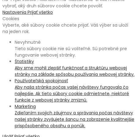
vybrať, aký druh súborov cookie chcete povoliť.
Nastavenia
Prijať všetko
Cookies
Vyberte, aké súbory cookie chcete prijať. Váš výber sa uloží
na jeden rok.
Nevyhnutné
Tieto súbory cookie nie sú voliteľné. Sú potrebné pre
fungovanie webovej stránky.
Štatistiky
Aby sme mohli zlepšiť funkčnosť a štruktúru webovej
stránky na základe spôsobu používania webovej stránky.
Používateľská spokojnosť
Aby naša stránka počas vašej návštevy fungovala čo
najlepšie. Ak tieto súbory cookie odmietnete, niektoré
funkcie z webovej stránky zmiznú.
Marketing
Zdieľaním svojich záujmov a správania počas návštevy
našej stránky zvyšujete šancu na zobrazenie kvalitnejšie
prispôsobeného obsahu a ponúk.
Uložiť
Prijať všetko