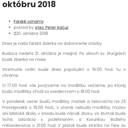
októbru 2018
Farské oznamy
posted by
otec Peter Kačur
20. októbra 2018
Dnes je naša farská zbierka na dokončenie stavby.
Budúca nedeľa 21. októbra je misijná. Po oboch sv. liturgiách
bude zbierka na misie.
Stretnutie rodín bude dnes popoludní o 16:00 hod. tu v
chráme.
O 17:00 hod. vás pozývame na modlitbu večierne, po ktorej
budú modlitby chvál so svedectvom o 18:00 hod.
V pondelok večer budú modlitby matiek a telocvičňa na ZŠ
Prostějovská o 19:00 hod., v utorok nebudú modlitby mužov
ani biblická škola, v stredu bude nácvik zboru, vo štvrtok bude
tichá adorácia s požehnaním a Korunkou Božieho
milosrdenstva o 21:00 hod. V piatok bude stretko na fare so