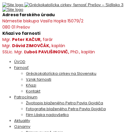
Adresa farského úradu
Námestie biskupa Vasiľa Hopka 15079/2
080 01 Prešov
Kňazi vo farnosti
Mgr.
Peter KAČUR,
farár
Mgr.
Dávid ZIMOVČÁK,
kaplán
SSLic. Mgr.
Ľuboš PAVLIŠINOVIČ,
PhD., kaplán
ÚVOD
Farnosť
Gréckokatolícka cirkev na Slovensku
Vznik farnosti
Kňazi
Kontakt
Patrocínium
Životopis blaženého Petra Pavla Gojdiča
Fotografie blaženého Petra Pavla Gojdiča
Film Láska nadovšetko
Aktuality
Oznamy