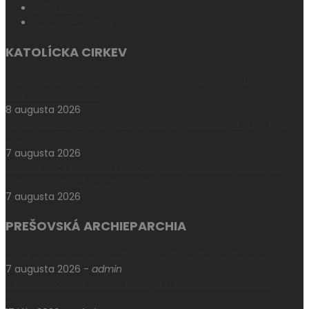
GTF UNIPO
KŇAZSKÝ SEMINÁR
KATOLÍCKA CIRKEV
Svätec dňa: Svätý Dominik – „Ak sa nestanem svätým,
nedokázal som nič“
8 augusta 2026
Poľsko začalo prípravy na návštevu pápeža Leva XIV. v roku
2028
7 augusta 2026
Charita bez hraníc: Stretnutie Spišskej katolíckej charity a
Krakowskej arcidiecéznej charity
7 augusta 2026
PREŠOVSKÁ ARCHIEPARCHIA
V Máriapócsi sa uskutočnila medzinárodná rusínska púť
7 augusta 2026
-
admin
V Prešove oslávili sviatok biskupa mučeníka Pavla Petra
Gojdiča