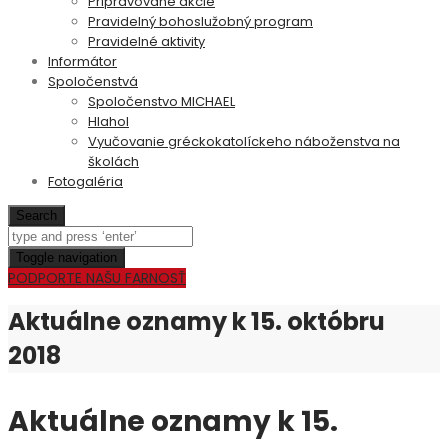
Pripravované akcie
Pravidelný bohoslužobný program
Pravidelné aktivity
Informátor
Spoločenstvá
Spoločenstvo MICHAEL
Hlahol
Vyučovanie gréckokatolíckeho náboženstva na
školách
Fotogaléria
Search
Toggle navigation
PODPORTE NAŠU FARNOSŤ
Aktuálne oznamy k 15. októbru
2018
Aktuálne oznamy k 15.