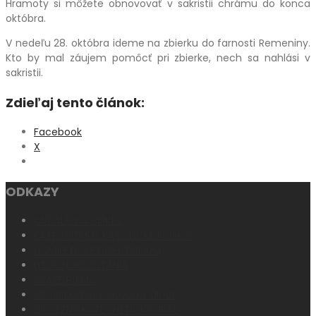
Hramoty si môžete obnovovať v sakristii chrámu do konca
októbra.
V nedeľu 28. októbra ideme na zbierku do farnosti Remeniny.
Kto by mal záujem pomôcť pri zbierke, nech sa nahlási v
sakristii.
Zdieľaj tento článok:
Facebook
X
ODKAZY
KATOLÍCKA CIRKEV
KATECHIZMUS KATOLÍCKEJ CIRKVI
HOMILETICKÉ DIREKTÓRIUM
LITURGICKÉ ČÍTANIA
SVÄTÉ PÍSMO
ARCIBISKUPSKÝ ŠKOLSKÝ ÚRAD
DIECÉZNY KATECHETICKÝ ÚRAD