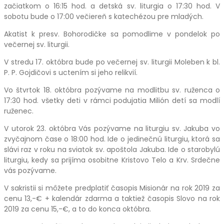
začiatkom o 16:15 hod. a detská sv. liturgia o 17:30 hod. V
sobotu bude o 17:00 večiereň s katechézou pre mladých.
Akatist k presv. Bohorodičke sa pomodlime v pondelok po
večernej sv. liturgii.
V stredu 17. októbra bude po večernej sv. liturgii Moleben k bl.
P. P. Gojdičovi s uctením si jeho relikvií.
Vo štvrtok 18. októbra pozývame na modlitbu sv. ruženca o
17:30 hod. všetky deti v rámci podujatia Milión detí sa modlí
ruženec.
V utorok 23. októbra Vás pozývame na liturgiu sv. Jakuba vo
zvyčajnom čase o 18:00 hod. Ide o jedinečnú liturgiu, ktorá sa
slávi raz v roku na sviatok sv. apoštola Jakuba. Ide o starobylú
liturgiu, kedy sa prijíma osobitne Kristovo Telo a Krv. Srdečne
vás pozývame.
V sakristii si môžete predplatiť časopis Misionár na rok 2019 za
cenu 13,-€ + kalendár zdarma a taktiež časopis Slovo na rok
2019 za cenu 15,-€, a to do konca októbra.