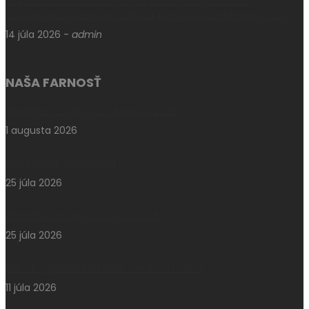
Odpustová slávnosť sv. Cyrila a Metoda vyvrcholila
posviackou nového ikonostasu, prestola a žertveníka v Soli
14 júla 2026
-
admin
NAŠA FARNOSŤ
Aktuálne oznamy k 2. augustu 2026
1 augusta 2026
Pešia púť do Klokočova
25 júla 2026
Aktuálne oznamy k 26. júlu 2026
25 júla 2026
Národný pochod za život – Hrdí na rodinu
11 júla 2026