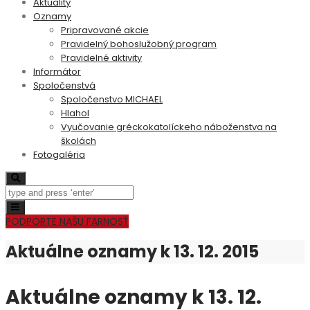
Aktuality
Oznamy
Pripravované akcie
Pravidelný bohoslužobný program
Pravidelné aktivity
Informátor
Spoločenstvá
Spoločenstvo MICHAEL
Hlahol
Vyučovanie gréckokatolíckeho náboženstva na
školách
Fotogaléria
Search
Toggle
navigation
PODPORTE NAŠU FARNOSŤ
Aktuálne oznamy k 13. 12. 2015
Aktuálne oznamy k 13. 12.