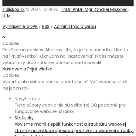
sidlisko3.sk
© 2024. Grafika:
ThDr. PhDr. Mgr. Ondrej Miškovič,
LL.M.
.
Vyhlásenie GDPR
/
RSS
/
Administrácia webu
Cookies
Používame cookies. Ak si myslíte, že je to v poriadku, kliknite
na "Prijať všetko". Kliknutím na "Nastavenia" si tiež môžete
vybrať, aký druh súborov cookie chcete povoliť.
Nastavenia
Prijať všetko
Cookies
Vyberte, aké súbory cookie chcete prijať. Váš výber sa uloží
na jeden rok.
Nevyhnutné
Tieto súbory cookie nie sú voliteľné. Sú potrebné pre
fungovanie webovej stránky.
Štatistiky
Aby sme mohli zlepšiť funkčnosť a štruktúru webovej
stránky na základe spôsobu používania webovej stránky.