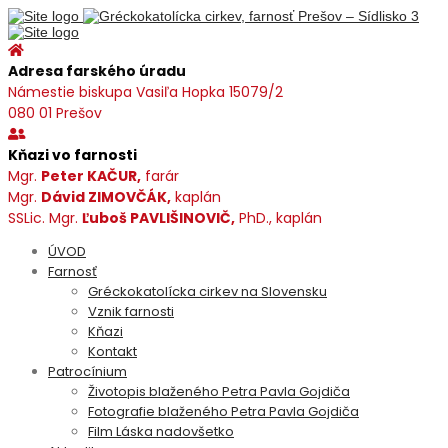
Adresa farského úradu
Námestie biskupa Vasiľa Hopka 15079/2
080 01 Prešov
Kňazi vo farnosti
Mgr.
Peter KAČUR,
farár
Mgr.
Dávid ZIMOVČÁK,
kaplán
SSLic. Mgr.
Ľuboš PAVLIŠINOVIČ,
PhD., kaplán
ÚVOD
Farnosť
Gréckokatolícka cirkev na Slovensku
Vznik farnosti
Kňazi
Kontakt
Patrocínium
Životopis blaženého Petra Pavla Gojdiča
Fotografie blaženého Petra Pavla Gojdiča
Film Láska nadovšetko