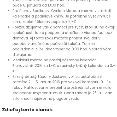
bude 6. januára od 13:30 hod.
Pre členov Spolku sv. Cyrila a Metoda máme v sakristii
kalendáre a podielové knihy. Je potrebné vyzdvihnúť si
ich a zaplatiť členský poplatok 5,-€.
Povzbudzujeme vás k pomoci pre tých, ktorí sú na okraji
spoločnosti. Ide o podporu a skrášlenie Vianoc ľudí bez
domova. Aj tohto roku môžete priniesť svoj dar v
podobe vianočného pečiva či koláča. Termín
odovzdania je 24. december do 8:30 hod. Vopred vám
ďakujeme.
V sakristii máme na predaj nástenný kalendár
Blahovistnik 2016 za 1,-€ a rusínsky knižný kalendár za 3,-
€.
Zimný detský tábor v Juskovej voli sa uskutoční v
termíne 2. – 5. január 2016 pre vekovú kategóriu 9 – 14
rokov. Nahlasovanie prebieha prostredníctvom emailu
skolacentrum@centrum.sk. Cena tábora je 25,-€. Viac
informácií nájdete na plagáte vzadu.
Zdieľaj tento článok: