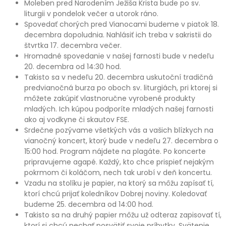
Moleben pred Narodením Ježiša Krista bude po sv.
liturgii v pondelok večer a utorok ráno.
Spovedať chorých pred Vianocami budeme v piatok 18.
decembra dopoludnia. Nahlásiť ich treba v sakristii do
štvrtka 17. decembra večer.
Hromadné spovedanie v našej farnosti bude v nedeľu
20. decembra od 14:30 hod.
Takisto sa v nedeľu 20. decembra uskutoční tradičná
predvianočná burza po oboch sv. liturgiách, pri ktorej si
môžete zakúpiť vlastnoručne vyrobené produkty
mladých. Ich kúpou podporíte mladých našej farnosti
ako aj vodkyne či skautov FSE.
Srdečne pozývame všetkých vás a vašich blízkych na
vianočný koncert, ktorý bude v nedeľu 27. decembra o
15:00 hod. Program nájdete na plagáte. Po koncerte
pripravujeme agapé. Každý, kto chce prispieť nejakým
pokrmom či koláčom, nech tak urobí v deň koncertu.
Vzadu na stolíku je papier, na ktorý sa môžu zapísať tí,
ktorí chcú prijať koledníkov Dobrej noviny. Koledovať
budeme 25. decembra od 14:00 hod.
Takisto sa na druhý papier môžu už odteraz zapisovať tí,
ktorí si chcú nechať posvätiť svoje príbytky. Svätenie