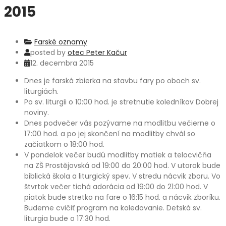
2015
Farské oznamy
posted by
otec Peter Kačur
12. decembra 2015
Dnes je farská zbierka na stavbu fary po oboch sv.
liturgiách.
Po sv. liturgii o 10:00 hod. je stretnutie koledníkov Dobrej
noviny.
Dnes podvečer vás pozývame na modlitbu večierne o
17:00 hod. a po jej skončení na modlitby chvál so
začiatkom o 18:00 hod.
V pondelok večer budú modlitby matiek a telocvičňa
na ZŠ Prostějovská od 19:00 do 20:00 hod. V utorok bude
biblická škola a liturgický spev. V stredu nácvik zboru. Vo
štvrtok večer tichá adorácia od 19:00 do 21:00 hod. V
piatok bude stretko na fare o 16:15 hod. a nácvik zboríku.
Budeme cvičiť program na koledovanie. Detská sv.
liturgia bude o 17:30 hod.