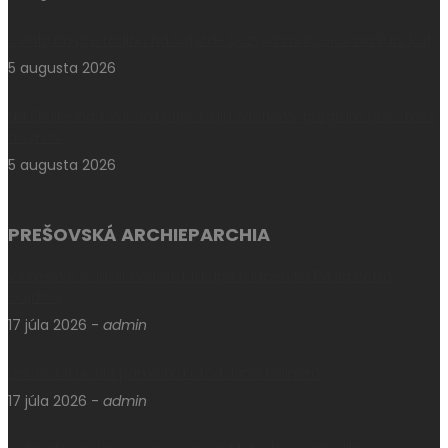
Centrum pre rodinu na Sigorde pozýva manželov na kurz Rút
5 augusta 2026
Na Skalke nad Váhom pripravujú zážitkový program pre otcov
a synov
5 augusta 2026
PREŠOVSKÁ ARCHIEPARCHIA
V Prešove oslávili sviatok biskupa mučeníka Pavla Petra
Gojdiča
17 júla 2026
-
admin
Levoča si uctila pamiatku otca Jána Kellnera
17 júla 2026
-
admin