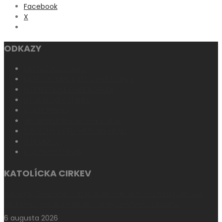
Facebook
X
ODKAZY
KATOLÍCKA CIRKEV
KATECHIZMUS KATOLÍCKEJ CIRKVI
HOMILETICKÉ DIREKTÓRIUM
LITURGICKÉ ČÍTANIA
SVÄTÉ PÍSMO
ARCIBISKUPSKÝ ŠKOLSKÝ ÚRAD
DIECÉZNY KATECHETICKÝ ÚRAD
GTF UNIPO
KŇAZSKÝ SEMINÁR
KATOLÍCKA CIRKEV
Jubilejný Godzone Camp spojil viac ako 200 mladých ľudí.
Účastníci hovoria o prijatí, nádeji a novom začiatku
6 augusta 2026