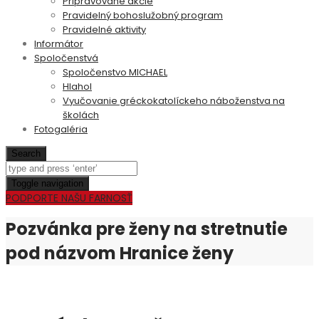
Pripravované akcie
Pravidelný bohoslužobný program
Pravidelné aktivity
Informátor
Spoločenstvá
Spoločenstvo MICHAEL
Hlahol
Vyučovanie gréckokatolíckeho náboženstva na
školách
Fotogaléria
Search
Toggle navigation
PODPORTE NAŠU FARNOSŤ
Pozvánka pre ženy na stretnutie
pod názvom Hranice ženy