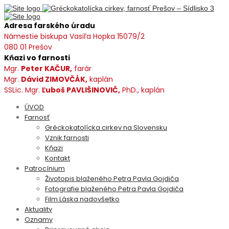
Adresa farského úradu
Námestie biskupa Vasiľa Hopka 15079/2
080 01 Prešov
Kňazi vo farnosti
Mgr.
Peter KAČUR,
farár
Mgr.
Dávid ZIMOVČÁK,
kaplán
SSLic. Mgr.
Ľuboš PAVLIŠINOVIČ,
PhD., kaplán
ÚVOD
Farnosť
Gréckokatolícka cirkev na Slovensku
Vznik farnosti
Kňazi
Kontakt
Patrocínium
Životopis blaženého Petra Pavla Gojdiča
Fotografie blaženého Petra Pavla Gojdiča
Film Láska nadovšetko
Aktuality
Oznamy