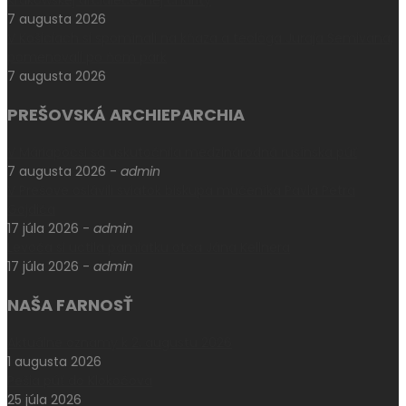
Krakowskej arcidiecéznej charity
7 augusta 2026
V Košiciach si spomínali na kňaza a teológa Juraja Semivana,
pomenovali po ňom park
7 augusta 2026
PREŠOVSKÁ ARCHIEPARCHIA
V Máriapócsi sa uskutočnila medzinárodná rusínska púť
7 augusta 2026
-
admin
V Prešove oslávili sviatok biskupa mučeníka Pavla Petra
Gojdiča
17 júla 2026
-
admin
Levoča si uctila pamiatku otca Jána Kellnera
17 júla 2026
-
admin
NAŠA FARNOSŤ
Aktuálne oznamy k 2. augustu 2026
1 augusta 2026
Pešia púť do Klokočova
25 júla 2026