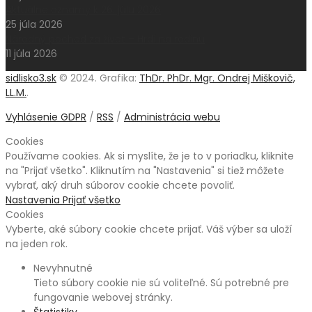
Aktuálne oznamy k 26. júlu 2026
25 júla 2026
Národný pochod za život – Hrdí na rodinu
11 júla 2026
sidlisko3.sk
© 2024. Grafika:
ThDr. PhDr. Mgr. Ondrej Miškovič,
LL.M.
.
Vyhlásenie GDPR
/
RSS
/
Administrácia webu
Cookies
Používame cookies. Ak si myslíte, že je to v poriadku, kliknite
na "Prijať všetko". Kliknutím na "Nastavenia" si tiež môžete
vybrať, aký druh súborov cookie chcete povoliť.
Nastavenia
Prijať všetko
Cookies
Vyberte, aké súbory cookie chcete prijať. Váš výber sa uloží
na jeden rok.
Nevyhnutné
Tieto súbory cookie nie sú voliteľné. Sú potrebné pre
fungovanie webovej stránky.