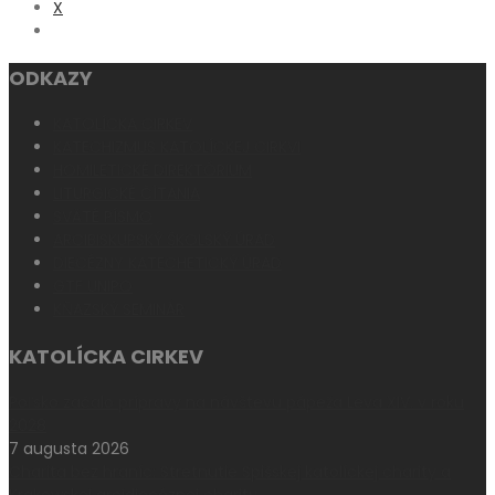
X
ODKAZY
KATOLÍCKA CIRKEV
KATECHIZMUS KATOLÍCKEJ CIRKVI
HOMILETICKÉ DIREKTÓRIUM
LITURGICKÉ ČÍTANIA
SVÄTÉ PÍSMO
ARCIBISKUPSKÝ ŠKOLSKÝ ÚRAD
DIECÉZNY KATECHETICKÝ ÚRAD
GTF UNIPO
KŇAZSKÝ SEMINÁR
KATOLÍCKA CIRKEV
Poľsko začalo prípravy na návštevu pápeža Leva XIV. v roku
2028
7 augusta 2026
Charita bez hraníc: Stretnutie Spišskej katolíckej charity a