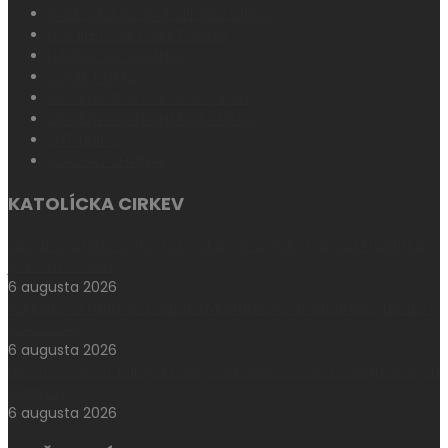
KATECHIZMUS KATOLÍCKEJ CIRKVI
HOMILETICKÉ DIREKTÓRIUM
LITURGICKÉ ČÍTANIA
SVÄTÉ PÍSMO
ARCIBISKUPSKÝ ŠKOLSKÝ ÚRAD
DIECÉZNY KATECHETICKÝ ÚRAD
GTF UNIPO
KŇAZSKÝ SEMINÁR
KATOLÍCKA CIRKEV
Spolok svätého Vojtecha vydáva encykliky pápeža Františka v
jednom zväzku
6 augusta 2026
Augustová fatimská sobota Maďarského protopresbyterátu v
Klokočove
6 augusta 2026
Lev XIV. v Assisi: Európa i celý svet dnes vo vás hľadajú nových
svätých
6 augusta 2026