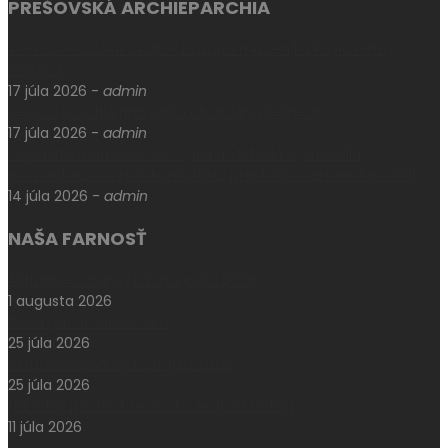
PREŠOVSKÁ ARCHIEPARCHIA
V Prešove oslávili sviatok biskupa mučeníka Pavla Petra
Gojdiča
17 júla 2026
-
admin
Levoča si uctila pamiatku otca Jána Kellnera
17 júla 2026
-
admin
Odpustová slávnosť sv. Cyrila a Metoda vyvrcholila
posviackou nového ikonostasu, prestola a žertveníka v Soli
14 júla 2026
-
admin
NAŠA FARNOSŤ
Aktuálne oznamy k 2. augustu 2026
1 augusta 2026
Pešia púť do Klokočova
25 júla 2026
Aktuálne oznamy k 26. júlu 2026
25 júla 2026
Národný pochod za život – Hrdí na rodinu
11 júla 2026