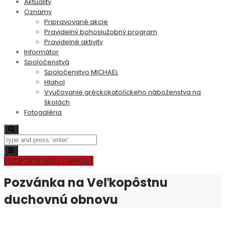
Aktuality
Oznamy
Pripravované akcie
Pravidelný bohoslužobný program
Pravidelné aktivity
Informátor
Spoločenstvá
Spoločenstvo MICHAEL
Hlahol
Vyučovanie gréckokatolíckeho náboženstva na
školách
Fotogaléria
Search
Toggle
navigation
PODPORTE NAŠU FARNOSŤ
Pozvánka na Veľkopôstnu
duchovnú obnovu