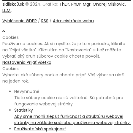
sidlisko3.sk
© 2024. Grafika:
ThDr. PhDr. Mgr. Ondrej Miškovič,
LL.M.
.
Vyhlásenie GDPR
/
RSS
/
Administrácia webu
Cookies
Používame cookies. Ak si myslíte, že je to v poriadku, kliknite
na "Prijať všetko". Kliknutím na "Nastavenia" si tiež môžete
vybrať, aký druh súborov cookie chcete povoliť.
Nastavenia
Prijať všetko
Cookies
Vyberte, aké súbory cookie chcete prijať. Váš výber sa uloží
na jeden rok.
Nevyhnutné
Tieto súbory cookie nie sú voliteľné. Sú potrebné pre
fungovanie webovej stránky.
Štatistiky
Aby sme mohli zlepšiť funkčnosť a štruktúru webovej
stránky na základe spôsobu používania webovej stránky.
Používateľská spokojnosť