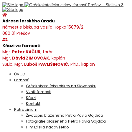
Adresa farského úradu
Námestie biskupa Vasiľa Hopka 15079/2
080 01 Prešov
Kňazi vo farnosti
Mgr.
Peter KAČUR,
farár
Mgr.
Dávid ZIMOVČÁK,
kaplán
SSLic. Mgr.
Ľuboš PAVLIŠINOVIČ,
PhD., kaplán
ÚVOD
Farnosť
Gréckokatolícka cirkev na Slovensku
Vznik farnosti
Kňazi
Kontakt
Patrocínium
Životopis blaženého Petra Pavla Gojdiča
Fotografie blaženého Petra Pavla Gojdiča
Film Láska nadovšetko