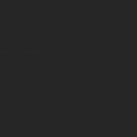
ného Janka Havlíka
 domov i novú nádej
ka
a