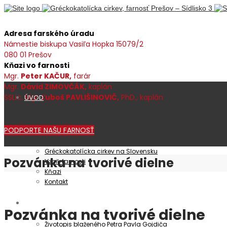
Adresa farského úradu
Námestie biskupa Vasiľa Hopka 15079/2
080 01 Prešov
Kňazi vo farnosti
Mgr.
Peter KAČUR,
farár
Mgr.
Dávid ZIMOVČÁK,
kaplán
SSLic. Mgr.
Ľuboš PAVLIŠINOVIČ,
PhD., kaplán
ÚVOD
PODPORTE NAŠU FARNOSŤ
Farnosť
Gréckokatolícka cirkev na Slovensku
Pozvánka na tvorivé dielne
Vznik farnosti
Kňazi
Kontakt
Patrocínium
Pozvánka na tvorivé dielne
Životopis blaženého Petra Pavla Gojdiča