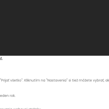
M.
.
a "Prijať všetko". Kliknutím na "Nastavenia" si tiež môžete vybrať,
jeden rok.