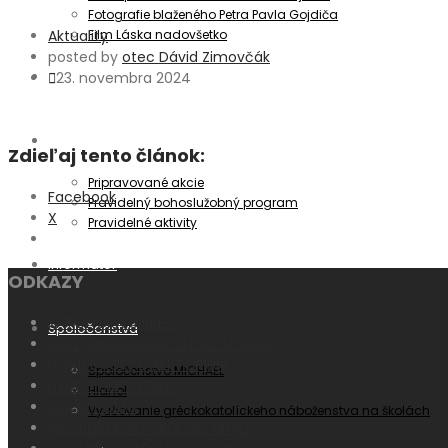
Fotografie blaženého Petra Pavla Gojdiča
Film Láska nadovšetko
Aktuality
posted by
otec Dávid Zimovčák
Aktuality
23. novembra 2024
Oznamy
Zdieľaj tento článok:
Pripravované akcie
Facebook
Pravidelný bohoslužobný program
X
Pravidelné aktivity
Informátor
ODKAZY
KATOLÍCKA CIRKEV
Spoločenstvá
KATECHIZMUS KATOLÍCKEJ CIRKVI
HOMILETICKÉ DIREKTÓRIUM
Spoločenstvo MICHAEL
LITURGICKÉ ČÍTANIA
Hlahol
SVÄTÉ PÍSMO
Vyučovanie gréckokatolíckeho náboženstva na školách
ARCIBISKUPSKÝ ŠKOLSKÝ ÚRAD