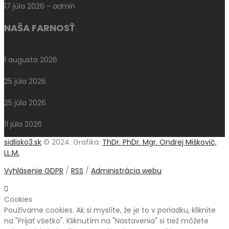
17 júla 2026
-
admin
NAŠA FARNOSŤ
Aktuálne oznamy k 2. augustu 2026
1 augusta 2026
Pešia púť do Klokočova
25 júla 2026
Aktuálne oznamy k 26. júlu 2026
25 júla 2026
Národný pochod za život – Hrdí na rodinu
11 júla 2026
sidlisko3.sk
© 2024. Grafika:
ThDr. PhDr. Mgr. Ondrej Miškovič,
LL.M.
.
Vyhlásenie GDPR
/
RSS
/
Administrácia webu
Cookies
Používame cookies. Ak si myslíte, že je to v poriadku, kliknite
na "Prijať všetko". Kliknutím na "Nastavenia" si tiež môžete