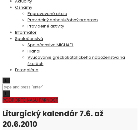
Aktuality
Oznamy
Pripravované akcie
Pravidelný bohoslužobný program
Pravidelné aktivity
Informátor
Spoločenstvá
Spoločenstvo MICHAEL
Hlahol
Vyučovanie gréckokatolíckeho náboženstva na
školách
Fotogaléria
Search
Toggle
navigation
PODPORTE NAŠU FARNOSŤ
Liturgický kalendár 7.6. až
20.6.2010