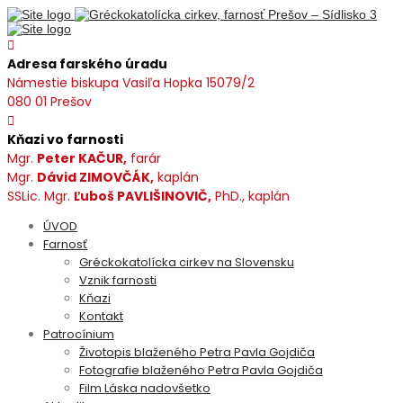
Adresa farského úradu
Námestie biskupa Vasiľa Hopka 15079/2
080 01 Prešov
Kňazi vo farnosti
Mgr.
Peter KAČUR,
farár
Mgr.
Dávid ZIMOVČÁK,
kaplán
SSLic. Mgr.
Ľuboš PAVLIŠINOVIČ,
PhD., kaplán
ÚVOD
Farnosť
Gréckokatolícka cirkev na Slovensku
Vznik farnosti
Kňazi
Kontakt
Patrocínium
Životopis blaženého Petra Pavla Gojdiča
Fotografie blaženého Petra Pavla Gojdiča
Film Láska nadovšetko