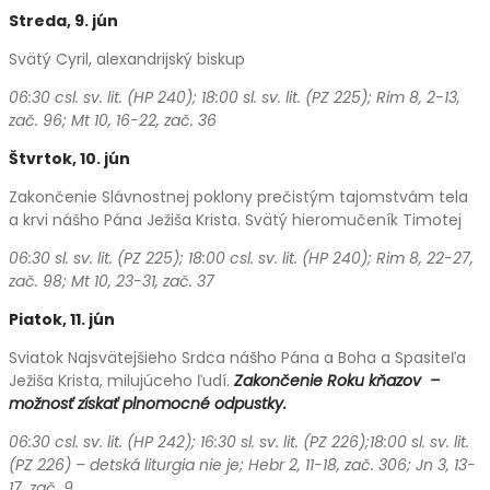
Streda, 9. jún
Svätý Cyril, alexandrijský biskup
06:30 csl. sv. lit. (HP 240); 18:00 sl. sv. lit. (PZ 225); Rim 8, 2-13,
zač. 96; Mt 10, 16-22, zač. 36
Štvrtok, 10. jún
Zakončenie Slávnostnej poklony prečistým tajomstvám tela
a krvi nášho Pána Ježiša Krista. Svätý hieromučeník Timotej
06:30 sl. sv. lit. (PZ 225); 18:00 csl. sv. lit. (HP 240); Rim 8, 22-27,
zač. 98; Mt 10, 23-31, zač. 37
Piatok, 11. jún
Sviatok Najsvätejšieho Srdca nášho Pána a Boha a Spasiteľa
Ježiša Krista, milujúceho ľudí.
Z
akončenie Roku kňazov –
možnosť získať plnomocné odpustky.
06:30 csl. sv. lit. (HP 242); 16:30 sl. sv. lit. (PZ 226);18:00 sl. sv. lit.
(PZ 226) – detská liturgia nie je; Hebr 2, 11-18, zač. 306; Jn 3, 13-
17, zač. 9.