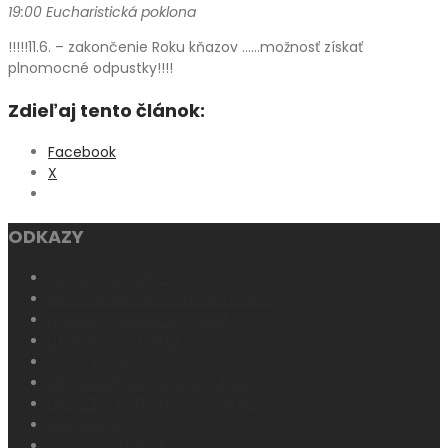
19:00 Eucharistická poklona
!!!!!11.6. – zakončenie Roku kňazov ……možnosť získať
plnomocné odpustky!!!!
Zdieľaj tento článok:
Facebook
X
ODKAZY
KATOLÍCKA CIRKEV
KATECHIZMUS KATOLÍCKEJ CIRKVI
HOMILETICKÉ DIREKTÓRIUM
LITURGICKÉ ČÍTANIA
SVÄTÉ PÍSMO
ARCIBISKUPSKÝ ŠKOLSKÝ ÚRAD
DIECÉZNY KATECHETICKÝ ÚRAD
GTF UNIPO
KŇAZSKÝ SEMINÁR