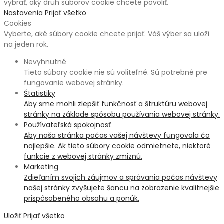
vybrať, aký druh súborov cookie chcete povoliť.
Nastavenia
Prijať všetko
Cookies
Vyberte, aké súbory cookie chcete prijať. Váš výber sa uloží
na jeden rok.
Nevyhnutné
Tieto súbory cookie nie sú voliteľné. Sú potrebné pre
fungovanie webovej stránky.
Štatistiky
Aby sme mohli zlepšiť funkčnosť a štruktúru webovej
stránky na základe spôsobu používania webovej stránky.
Používateľská spokojnosť
Aby naša stránka počas vašej návštevy fungovala čo
najlepšie. Ak tieto súbory cookie odmietnete, niektoré
funkcie z webovej stránky zmiznú.
Marketing
Zdieľaním svojich záujmov a správania počas návštevy
našej stránky zvyšujete šancu na zobrazenie kvalitnejšie
prispôsobeného obsahu a ponúk.
Uložiť
Prijať všetko