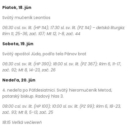
Piatok, 18. jún
Svätý mučeník Leontios
06:30 csl. sv. lit. (HP 114); 17:30 sl. sv. lit. (PZ 114) – detská liturgia;
Rim 11, 25-36, zač. 107; Mt 12, 1-8, zač. 44
Sobota, 19. jún
Svätý apoštol Júda, podľa tela Pánov brat
06:30 csl. sv. lit. (HP 390); 18:00 sl. sv. lit. (PZ 367); Rim 6, 11-17,
zač. 92; Mt 8, 14-23, zač. 26
Nedeľa, 20. jún
4. nedeľa po Päťdesiatnici. Svätý hieromučeník Metod,
patarský biskup. Radový hlas 3.
08:00 csl. sv. lit. (HP 100); 10:00 sl. sv. lit. (PZ 99); Rim 6, 18-23,
zač. 93; Mt 8, 5-13, zač. 25
18:15 Veľká večiereň