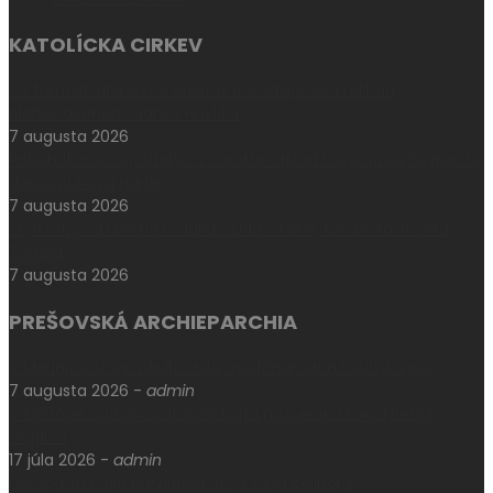
KATOLÍCKA CIRKEV
Vo farnosti Hlohovec privítali prvostupňovú relikviu
blahoslaveného Janka Havlíka
7 augusta 2026
Príbeh 16-ročnej Gladys: V Centre Gift of Love našla bezpečný
domov i novú nádej
7 augusta 2026
Štyri roky od úmrtia rodáka z Udavského, kardinála Jozefa
Tomka
7 augusta 2026
PREŠOVSKÁ ARCHIEPARCHIA
V Máriapócsi sa uskutočnila medzinárodná rusínska púť
7 augusta 2026
-
admin
V Prešove oslávili sviatok biskupa mučeníka Pavla Petra
Gojdiča
17 júla 2026
-
admin
Levoča si uctila pamiatku otca Jána Kellnera