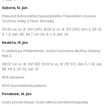
Sobota, 12. jún
Presvätá Bohorodička Spolutrpiteľka. Prepodobní otcovia
Onufrios Veľký a Peter Athosský
06:30 csl. sv. lit. (HP 245); 18:00 sl. sv. lit. (PZ 229);
Rim 3, 28-31;
4, 1-3; zač. 85; Mt 7, 24-29; 8, 1-4; zač. 24.
Nedeľa, 13. jún
3. nedeľa po Päťdesiatnici. Svätá mučenica Akvilína. Radový
hlas 2.
08:00 csl. sv. lit. (HP 98); 10:00 sl. sv. lit. (PZ 97); Rim 5, 1-10, zač.
88; Mt 6, 22-33, zač. 18
18:15 Večiereň
19:00 Eucharistická poklona
Pondelok, 14. jún
Svätý prorok Elizeus. Svätý Metod, konštantínopolský