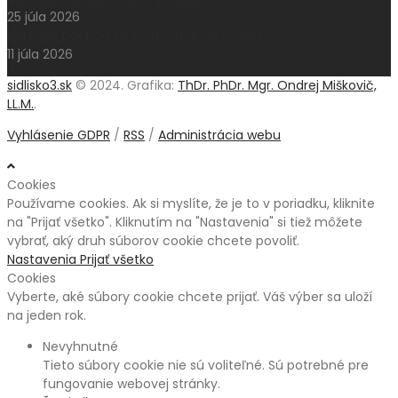
25 júla 2026
Národný pochod za život – Hrdí na rodinu
11 júla 2026
sidlisko3.sk
© 2024. Grafika:
ThDr. PhDr. Mgr. Ondrej Miškovič,
LL.M.
.
Vyhlásenie GDPR
/
RSS
/
Administrácia webu
Cookies
Používame cookies. Ak si myslíte, že je to v poriadku, kliknite
na "Prijať všetko". Kliknutím na "Nastavenia" si tiež môžete
vybrať, aký druh súborov cookie chcete povoliť.
Nastavenia
Prijať všetko
Cookies
Vyberte, aké súbory cookie chcete prijať. Váš výber sa uloží
na jeden rok.
Nevyhnutné
Tieto súbory cookie nie sú voliteľné. Sú potrebné pre
fungovanie webovej stránky.