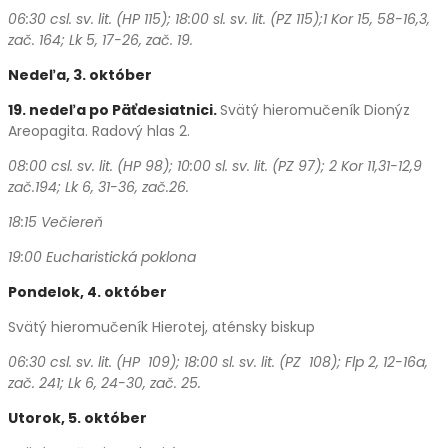
06:30 csl. sv. lit. (HP 115); 18:00 sl. sv. lit. (PZ 115);1 Kor
15, 58-16,3,
zač. 164; Lk 5, 17-26, zač. 19.
Nedeľa, 3. október
19. nedeľa po Päťdesiatnici.
Svätý hieromučeník Dionýz
Areopagita. Radový hlas 2.
08:00 csl. sv. lit. (HP 98); 10:00 sl. sv. lit. (PZ 97); 2 Kor 11,31-12,9
zač.194; Lk 6, 31-36, zač.26.
18:15 Večiereň
19:00 Eucharistická poklona
Pondelok, 4.
október
Svätý hieromučeník Hierotej, aténsky biskup
06:30 csl. sv. lit. (HP 109); 18:00 sl. sv. lit. (PZ 108); Flp 2, 12-16a,
zač. 241; Lk 6, 24-30, zač. 25.
Utorok, 5.
október