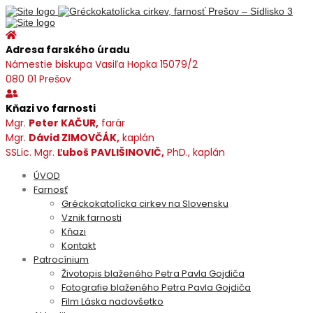
Adresa farského úradu
Námestie biskupa Vasiľa Hopka 15079/2
080 01 Prešov
Kňazi vo farnosti
Mgr.
Peter KAČUR,
farár
Mgr.
Dávid ZIMOVČÁK,
kaplán
SSLic. Mgr.
Ľuboš PAVLIŠINOVIČ,
PhD., kaplán
ÚVOD
Farnosť
Gréckokatolícka cirkev na Slovensku
Vznik farnosti
Kňazi
Kontakt
Patrocínium
Životopis blaženého Petra Pavla Gojdiča
Fotografie blaženého Petra Pavla Gojdiča
Film Láska nadovšetko