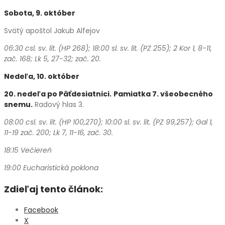
Sobota, 9.
október
Svätý apoštol Jakub Alfejov
06:30 csl. sv. lit. (HP 268); 18:00 sl. sv. lit. (PZ 255); 2 Kor 1, 8-11,
zač. 168; Lk 5, 27-32; zač. 20.
Nedeľa, 10.
október
20. nedeľa po Päťdesiatnici.
Pamiatka 7. všeobecného
snemu.
Radový hlas 3.
08:00 csl. sv. lit. (HP 100,270); 10:00 sl. sv. lit. (PZ 99,257); Gal
1,
11-19 zač. 200; Lk 7, 11-16, zač. 30.
18:15 Večiereň
19:00 Eucharistická poklona
Zdieľaj tento článok:
Facebook
X