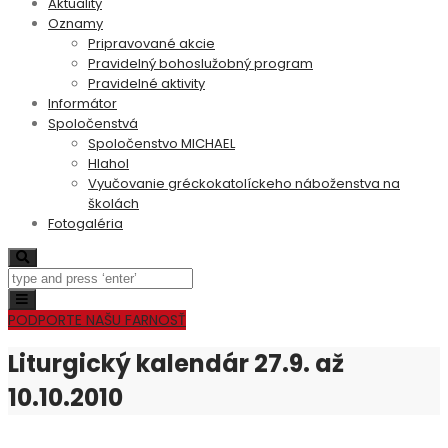
Aktuality
Oznamy
Pripravované akcie
Pravidelný bohoslužobný program
Pravidelné aktivity
Informátor
Spoločenstvá
Spoločenstvo MICHAEL
Hlahol
Vyučovanie gréckokatolíckeho náboženstva na
školách
Fotogaléria
Search
Toggle
navigation
PODPORTE NAŠU FARNOSŤ
Liturgický kalendár 27.9. až
10.10.2010