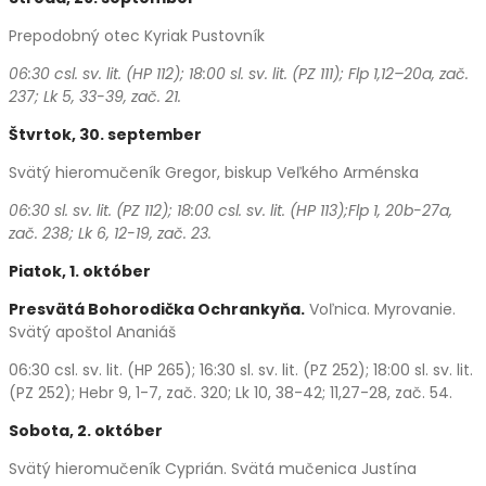
Prepodobný otec Kyriak Pustovník
06:30 csl. sv. lit. (HP 112); 18:00 sl. sv. lit. (PZ 111); Flp 1,12–20a, zač.
237; Lk 5, 33-39, zač. 21.
Štvrtok, 30. september
Svätý hieromučeník Gregor, biskup Veľkého Arménska
06:30 sl. sv. lit. (PZ 112); 18:00 csl. sv. lit. (HP 113);Flp 1, 20b-27a,
zač. 238; Lk 6, 12-19, zač. 23.
Piatok, 1. október
Presvätá Bohorodička Ochrankyňa.
Voľnica. Myrovanie.
Svätý apoštol Ananiáš
06:30 csl. sv. lit. (HP 265); 16:30 sl. sv. lit. (PZ 252); 18:00 sl. sv. lit.
(PZ 252); Hebr 9, 1-7, zač. 320; Lk 10, 38-42; 11,27-28, zač. 54.
Sobota, 2. október
Svätý hieromučeník Cyprián. Svätá mučenica Justína