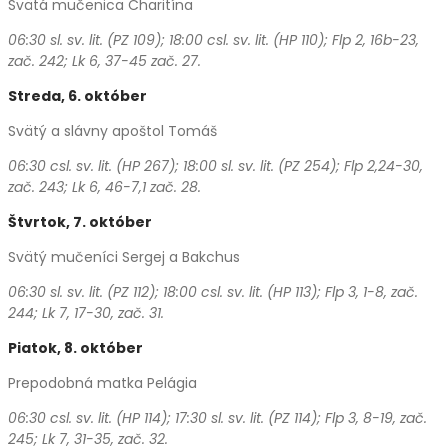
Svätá mučenica Charitína
06:30 sl. sv. lit. (PZ 109); 18:00 csl. sv. lit. (HP 110); Flp 2, 16b-23,
zač. 242; Lk 6, 37-45 zač. 27.
Streda, 6.
október
Svätý a slávny apoštol Tomáš
06:30 csl. sv. lit. (HP 267); 18:00 sl. sv. lit. (PZ 254); Flp 2,24-30,
zač. 243;
Lk 6, 46-7,1 zač. 28.
Štvrtok, 7.
október
Svätý mučeníci Sergej a Bakchus
06:30 sl. sv. lit. (PZ 112); 18:00 csl. sv. lit. (HP 113); Flp
3, 1-8, zač.
244; Lk 7, 17-30, zač. 31.
Piatok, 8.
október
Prepodobná matka Pelágia
06:30 csl. sv. lit. (HP 114); 17:30 sl. sv. lit. (PZ 114); Flp 3, 8-19, zač.
245; Lk 7, 31-35, zač. 32.