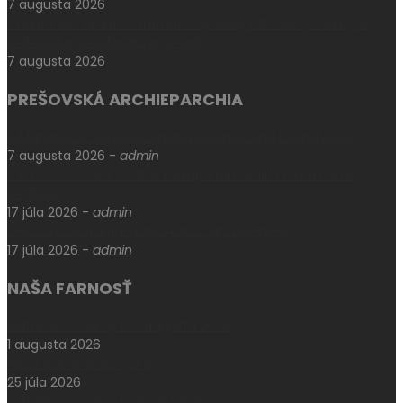
7 augusta 2026
Charita bez hraníc: Stretnutie Spišskej katolíckej charity a
Krakowskej arcidiecéznej charity
7 augusta 2026
PREŠOVSKÁ ARCHIEPARCHIA
V Máriapócsi sa uskutočnila medzinárodná rusínska púť
7 augusta 2026
-
admin
V Prešove oslávili sviatok biskupa mučeníka Pavla Petra
Gojdiča
17 júla 2026
-
admin
Levoča si uctila pamiatku otca Jána Kellnera
17 júla 2026
-
admin
NAŠA FARNOSŤ
Aktuálne oznamy k 2. augustu 2026
1 augusta 2026
Pešia púť do Klokočova
25 júla 2026
Aktuálne oznamy k 26. júlu 2026