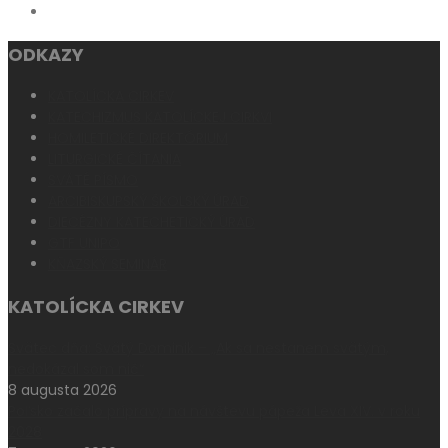
ODKAZY
KATOLÍCKA CIRKEV
KATECHIZMUS KATOLÍCKEJ CIRKVI
HOMILETICKÉ DIREKTÓRIUM
LITURGICKÉ ČÍTANIA
SVÄTÉ PÍSMO
ARCIBISKUPSKÝ ŠKOLSKÝ ÚRAD
DIECÉZNY KATECHETICKÝ ÚRAD
GTF UNIPO
KŇAZSKÝ SEMINÁR
KATOLÍCKA CIRKEV
Svätec dňa: Svätý Dominik – „Ak sa nestanem svätým,
nedokázal som nič“
8 augusta 2026
Poľsko začalo prípravy na návštevu pápeža Leva XIV. v roku
2028