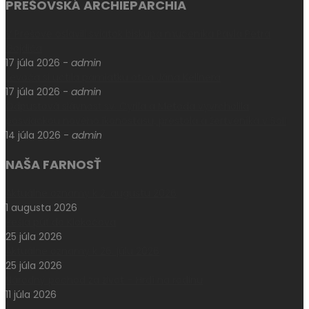
PREŠOVSKÁ ARCHIEPARCHIA
V Prešove oslávili sviatok biskupa mučeníka Pavla Petra
Gojdiča
17 júla 2026
-
admin
Levoča si uctila pamiatku otca Jána Kellnera
17 júla 2026
-
admin
Odpustová slávnosť sv. Cyrila a Metoda vyvrcholila
posviackou nového ikonostasu, prestola a žertveníka v Soli
14 júla 2026
-
admin
NAŠA FARNOSŤ
Aktuálne oznamy k 2. augustu 2026
1 augusta 2026
Pešia púť do Klokočova
25 júla 2026
Aktuálne oznamy k 26. júlu 2026
25 júla 2026
Národný pochod za život – Hrdí na rodinu
11 júla 2026