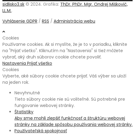
sidlisko3.sk
© 2024. Grafika:
ThDr. PhDr. Mgr. Ondrej Miškovič,
LL.M.
.
Vyhlásenie GDPR
/
RSS
/
Administrácia webu
Cookies
Používame cookies. Ak si myslíte, že je to v poriadku, kliknite
na "Prijať všetko". Kliknutím na "Nastavenia" si tiež môžete
vybrať, aký druh súborov cookie chcete povoliť.
Nastavenia
Prijať všetko
Cookies
Vyberte, aké súbory cookie chcete prijať. Váš výber sa uloží
na jeden rok.
Nevyhnutné
Tieto súbory cookie nie sú voliteľné. Sú potrebné pre
fungovanie webovej stránky.
Štatistiky
Aby sme mohli zlepšiť funkčnosť a štruktúru webovej
stránky na základe spôsobu používania webovej stránky.
Používateľská spokojnosť