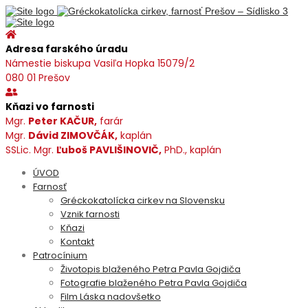
Adresa farského úradu
Námestie biskupa Vasiľa Hopka 15079/2
080 01 Prešov
Kňazi vo farnosti
Mgr.
Peter KAČUR,
farár
Mgr.
Dávid ZIMOVČÁK,
kaplán
SSLic. Mgr.
Ľuboš PAVLIŠINOVIČ,
PhD., kaplán
ÚVOD
Farnosť
Gréckokatolícka cirkev na Slovensku
Vznik farnosti
Kňazi
Kontakt
Patrocínium
Životopis blaženého Petra Pavla Gojdiča
Fotografie blaženého Petra Pavla Gojdiča
Film Láska nadovšetko