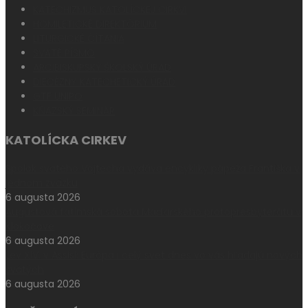
KATECHIZMUS KATOLÍCKEJ CIRKVI
HOMILETICKÉ DIREKTÓRIUM
LITURGICKÉ ČÍTANIA
SVÄTÉ PÍSMO
ARCIBISKUPSKÝ ŠKOLSKÝ ÚRAD
DIECÉZNY KATECHETICKÝ ÚRAD
GTF UNIPO
KŇAZSKÝ SEMINÁR
KATOLÍCKA CIRKEV
Spolok svätého Vojtecha vydáva encykliky pápeža Františka v
jednom zväzku
6 augusta 2026
Augustová fatimská sobota Maďarského protopresbyterátu v
Klokočove
6 augusta 2026
Lev XIV. v Assisi: Európa i celý svet dnes vo vás hľadajú nových
svätých
6 augusta 2026