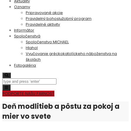
Aktuality
Oznamy
Pripravované akcie
Pravidelný bohoslužobný program
Pravidelné aktivity
Informátor
Spoločenstvá
Spoločenstvo MICHAEL
Hlahol
Vyučovanie gréckokatolíckeho náboženstva na
školách
Fotogaléria
Search
Toggle
navigation
PODPORTE NAŠU FARNOSŤ
Deň modlitieb a pôstu za pokoj a
mier vo svete