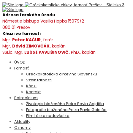
Adresa farského úradu
Námestie biskupa Vasiľa Hopka 15079/2
080 01 Prešov
Kňazi vo farnosti
Mgr.
Peter KAČUR,
farár
Mgr.
Dávid ZIMOVČÁK,
kaplán
SSLic. Mgr.
Ľuboš PAVLIŠINOVIČ,
PhD., kaplán
ÚVOD
Farnosť
Gréckokatolícka cirkev na Slovensku
Vznik farnosti
Kňazi
Kontakt
Patrocínium
Životopis blaženého Petra Pavla Gojdiča
Fotografie blaženého Petra Pavla Gojdiča
Film Láska nadovšetko
Aktuality
Oznamy