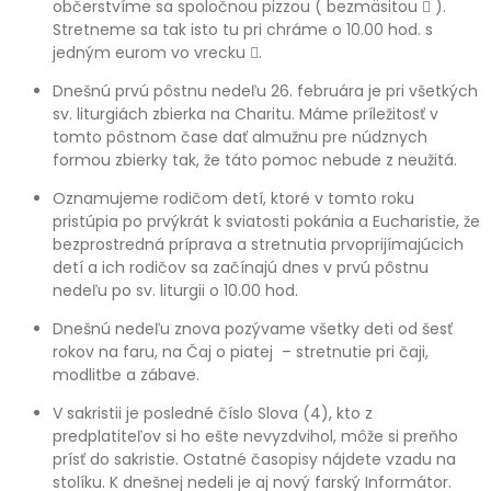
občerstvíme sa spoločnou pizzou ( bezmäsitou  ).
Stretneme sa tak isto tu pri chráme o 10.00 hod. s
jedným eurom vo vrecku .
Dnešnú prvú pôstnu nedeľu 26. februára je pri všetkých
sv. liturgiách zbierka na Charitu. Máme príležitosť v
tomto pôstnom čase dať almužnu pre núdznych
formou zbierky tak, že táto pomoc nebude z neužitá.
Oznamujeme rodičom detí, ktoré v tomto roku
pristúpia po prvýkrát k sviatosti pokánia a Eucharistie, že
bezprostredná príprava a stretnutia prvoprijímajúcich
detí a ich rodičov sa začínajú dnes v prvú pôstnu
nedeľu po sv. liturgii o 10.00 hod.
Dnešnú nedeľu znova pozývame všetky deti od šesť
rokov na faru, na Čaj o piatej – stretnutie pri čaji,
modlitbe a zábave.
V sakristii je posledné číslo Slova (4), kto z
predplatiteľov si ho ešte nevyzdvihol, môže si preňho
prísť do sakristie. Ostatné časopisy nájdete vzadu na
stolíku. K dnešnej nedeli je aj nový farský Informátor.