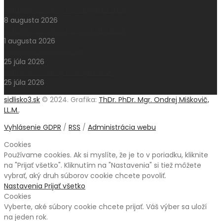
Aktuálne oznamy k 9. augustu 2026
8 augusta 2026
Aktuálne oznamy k 2. augustu 2026
1 augusta 2026
Pešia púť do Klokočova
25 júla 2026
Aktuálne oznamy k 26. júlu 2026
25 júla 2026
sidlisko3.sk
© 2024. Grafika:
ThDr. PhDr. Mgr. Ondrej Miškovič,
LL.M.
.
Vyhlásenie GDPR
/
RSS
/
Administrácia webu
Cookies
Používame cookies. Ak si myslíte, že je to v poriadku, kliknite
na "Prijať všetko". Kliknutím na "Nastavenia" si tiež môžete
vybrať, aký druh súborov cookie chcete povoliť.
Nastavenia
Prijať všetko
Cookies
Vyberte, aké súbory cookie chcete prijať. Váš výber sa uloží
na jeden rok.