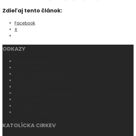
Zdieľaj tento článok:
Facebook
X
ODKAZY
KATOLÍCKA CIRKEV
KATECHIZMUS KATOLÍCKEJ CIRKVI
HOMILETICKÉ DIREKTÓRIUM
LITURGICKÉ ČÍTANIA
SVÄTÉ PÍSMO
ARCIBISKUPSKÝ ŠKOLSKÝ ÚRAD
DIECÉZNY KATECHETICKÝ ÚRAD
GTF UNIPO
KŇAZSKÝ SEMINÁR
KATOLÍCKA CIRKEV