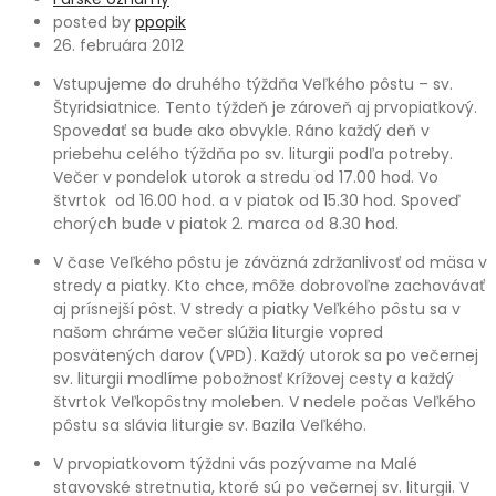
posted by
ppopik
26. februára 2012
Vstupujeme do druhého týždňa Veľkého pôstu – sv.
Štyridsiatnice. Tento týždeň je zároveň aj prvopiatkový.
Spovedať sa bude ako obvykle. Ráno každý deň v
priebehu celého týždňa po sv. liturgii podľa potreby.
Večer v pondelok utorok a stredu od 17.00 hod. Vo
štvrtok od 16.00 hod. a v piatok od 15.30 hod. Spoveď
chorých bude v piatok 2. marca od 8.30 hod.
V čase Veľkého pôstu je záväzná zdržanlivosť od mäsa v
stredy a piatky. Kto chce, môže dobrovoľne zachovávať
aj prísnejší pôst. V stredy a piatky Veľkého pôstu sa v
našom chráme večer slúžia liturgie vopred
posvätených darov (VPD). Každý utorok sa po večernej
sv. liturgii modlíme pobožnosť Krížovej cesty a každý
štvrtok Veľkopôstny moleben. V nedele počas Veľkého
pôstu sa slávia liturgie sv. Bazila Veľkého.
V prvopiatkovom týždni vás pozývame na Malé
stavovské stretnutia, ktoré sú po večernej sv. liturgii. V