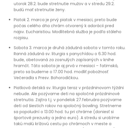
utorok 28.2. bude stretnutie mužov a v stredu 29.2.
budú mať stretnutie ženy.
Piatok 2. marca je prvý piatok v mesiaci, preto bude
počas celého dňa chrám otvorený k adorácii pred
najsv. Eucharistiou. Modlitebná služba je podľa stáleho
rozpisu.
Sobota 3. marca je druhá zádušná sobota v tomto roku.
Ranná zádušná sv. liturgia s panychídou o 6.30 hod.
bude, obetovaná za zosnulých zapísaných v knihe
hramôt. Táto sobota je aj prvá v mesiaci – fatimská,
preto sa budeme o 17.00 hod. modliť pobožnosť
Večeradla s Presv. Bohorodičkou.
Piatková detská sv. liturgia teraz v prázdninovom týždni
nebude. Ale pozývame deti na spoločné prázdninové
stretnutia. Zajtra t.j. v pondelok 27.februára pozývame
deti od šiestich rokov na spoločný bowling. Stretneme
sa popoludní o 13.00 hod. tu pri chráme (doniesť si
športové prezuvky a jedno euro). A stredu si urobíme
takú malú krížovú cestu po chrámoch v meste a