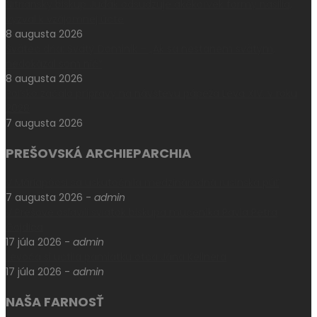
Nitriansky biskup Judák odsudzuje akékoľvek formy násilia,
vyzval k vzájomnej úcte
8 augusta 2026
Svätec dňa: Svätý Dominik – „Ak sa nestanem svätým,
nedokázal som nič“
8 augusta 2026
Poľsko začalo prípravy na návštevu pápeža Leva XIV. v roku
2028
7 augusta 2026
PREŠOVSKÁ ARCHIEPARCHIA
V Máriapócsi sa uskutočnila medzinárodná rusínska púť
7 augusta 2026
-
admin
V Prešove oslávili sviatok biskupa mučeníka Pavla Petra
Gojdiča
17 júla 2026
-
admin
Levoča si uctila pamiatku otca Jána Kellnera
17 júla 2026
-
admin
NAŠA FARNOSŤ