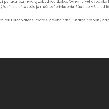
už ponuka rozšírená aj základnou školou. Okrem prvého ročníka 
ýždeň, ale ešte stále je možnosť prihlásenia. Zápis do MŠ je od 15.2
vom roku predplatené, môže si preňho prísť. Ostatné časopisy náj