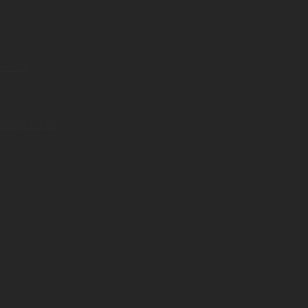
čenicu
a Vojtaššáka
a