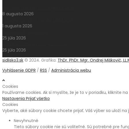
Aktuálne oznamy k 9. augustu 2026
8 augusta 2026
Aktuálne oznamy k 2. augustu 2026
1 augusta 2026
Pešia púť do Klokočova
25 júla 2026
Aktuálne oznamy k 26. júlu 2026
25 júla 2026
sidlisko3.sk
© 2024. Grafika:
ThDr. PhDr. Mgr. Ondrej Miškovič, LL.
Vyhlásenie GDPR
/
RSS
/
Administrácia webu
Cookies
Používame cookies. Ak si myslíte, že je to v poriadku, kliknite n
Nastavenia
Prijať všetko
Cookies
Vyberte, aké súbory cookie chcete prijať. Váš výber sa uloží na 
Nevyhnutné
Tieto súbory cookie nie sú voliteľné. Sú potrebné pre fu