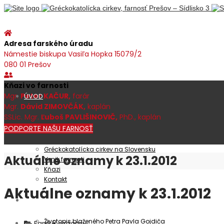
Adresa farského úradu
Námestie biskupa Vasiľa Hopka 15079/2
080 01 Prešov
Kňazi vo farnosti
Mgr.
Peter KAČUR,
farár
ÚVOD
Mgr.
Dávid ZIMOVČÁK,
kaplán
SSLic. Mgr.
Ľuboš PAVLIŠINOVIČ,
PhD., kaplán
PODPORTE NAŠU FARNOSŤ
Farnosť
Gréckokatolícka cirkev na Slovensku
Aktuálne oznamy k 23.1.2012
Vznik farnosti
Kňazi
Kontakt
Aktuálne oznamy k 23.1.2012
Patrocínium
Životopis blaženého Petra Pavla Gojdiča
Farské oznamy