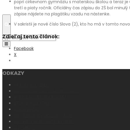
Fotogaléria
popri cirkevnom gymnáziu s materskou školou a teraz je 
tretí a piaty ročník. Oficiálny čas zápisu do ZŠ bol minulý t
zápise nájdete na plagátiku vzadu na nástenke.
V sakristii je nové číslo Slova (2), kto ho má v tomto no
Search
Zdieľaj tento článok:
Toggle
Facebook
navigation
X
ODKAZY
KATOLÍCKA CIRKEV
KATECHIZMUS KATOLÍCKEJ CIRKVI
HOMILETICKÉ DIREKTÓRIUM
LITURGICKÉ ČÍTANIA
SVÄTÉ PÍSMO
ARCIBISKUPSKÝ ŠKOLSKÝ ÚRAD
DIECÉZNY KATECHETICKÝ ÚRAD
GTF UNIPO