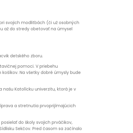
pri svojich modlitbách (či už osobných
ou až do stredy obetovať na úmysel
ácvik detského zboru.
stavičnej pomoci. V priebehu
 košíkov. Na všetky dobré úmysly bude
 našu Katolícku univerzitu, ktorá je v
íprava a stretnutia prvoprijímajúcich
sielať do školy svojich prváčikov,
 Sídlisku Sekčov. Pred časom sa začínalo