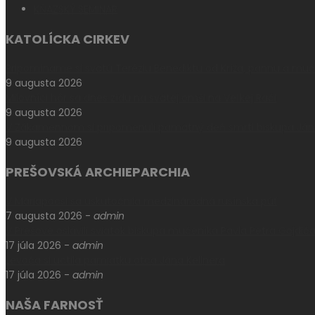
KŇAZSKÝ SEMINÁR
KATOLÍCKA CIRKEV
Pripomíname si svätú Teréziu Benediktu od Kríža, pannu a mu
9 augusta 2026
Milovníci hôr sa dnes zídu na svätej omši na Veľkej Rači
9 augusta 2026
V Zákamennom si pripomenuli pamätný deň smrti biskupa Ján
9 augusta 2026
PREŠOVSKÁ ARCHIEPARCHIA
V Máriapócsi sa uskutočnila medzinárodná rusínska púť
7 augusta 2026
-
admin
V Prešove oslávili sviatok biskupa mučeníka Pavla Petra Gojdič
17 júla 2026
-
admin
Levoča si uctila pamiatku otca Jána Kellnera
17 júla 2026
-
admin
NAŠA FARNOSŤ