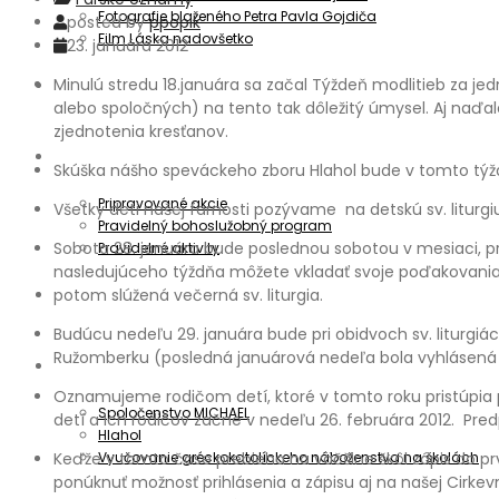
Fotografie blaženého Petra Pavla Gojdiča
posted by
ppopik
Film Láska nadovšetko
23. januára 2012
Minulú stredu 18.januára sa začal Týždeň modlitieb za je
Aktuality
alebo spoločných) na tento tak dôležitý úmysel. Aj naďa
zjednotenia kresťanov.
Oznamy
Skúška nášho speváckeho zboru Hlahol bude v tomto týždni 
Pripravované akcie
Všetky deti našej farnosti pozývame na detskú sv. liturgi
Pravidelný bohoslužobný program
Sobota 28. januára bude poslednou sobotou v mesiaci, pr
Pravidelné aktivity
nasledujúceho týždňa môžete vkladať svoje poďakovania
Informátor
potom slúžená večerná sv. liturgia.
Budúcu nedeľu 29. januára bude pri obidvoch sv. liturgiác
Ružomberku (posledná januárová nedeľa bola vyhlásená za
Spoločenstvá
Oznamujeme rodičom detí, ktoré v tomto roku pristúpia po
Spoločenstvo MICHAEL
detí a ich rodičov začne v nedeľu 26. februára 2012. Predp
Hlahol
Vyučovanie gréckokatolíckeho náboženstva na školách
Keďže v tomto čase prebieha na väčšine škôl zápis do pr
ponúknuť možnosť prihlásenia a zápisu aj na našej Cirkevn