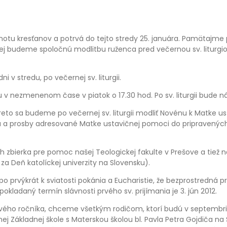
dnotu kresťanov a potrvá do tejto stredy 25. januára. Pamätajme 
lej budeme spoločnú modlitbu ruženca pred večernou sv. liturgi
v stredu, po večernej sv. liturgii.
u v nezmenenom čase v piatok o 17.30 hod. Po sv. liturgii bude n
eto sa budeme po večernej sv. liturgii modliť Novénu k Matke u
 a prosby adresované Matke ustavičnej pomoci do pripravených
h zbierka pre pomoc našej Teologickej fakulte v Prešove a tiež na
 Deň katolíckej univerzity na Slovensku).
 prvýkrát k sviatosti pokánia a Eucharistie, že bezprostredná pr
okladaný termín slávnosti prvého sv. prijímania je 3. jún 2012.
vého ročníka, chceme všetkým rodičom, ktorí budú v septembri po
ej Základnej škole s Materskou školou bl. Pavla Petra Gojdiča na