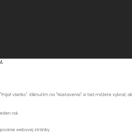
M.
.
a "Prijať všetko". Kliknutím na "Nastavenia" si tiež môžete vybrať,
jeden rok.
ngovanie webovej stránky.