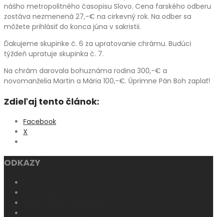
nášho metropolitného časopisu Slovo. Cena farského odberu
zostáva nezmenená 27,-€ na cirkevný rok. Na odber sa
môžete prihlásiť do konca júna v sakristii.
Ďakujeme skupinke č. 6 za upratovanie chrámu. Budúci
týždeň upratuje skupinka č. 7.
Na chrám darovala bohuznáma rodina 300,-€ a
novomanželia Martin a Mária 100,-€. Úprimne Pán Boh zaplať!
Zdieľaj tento článok:
Facebook
X
ODKAZY
KATOLÍCKA CIRKEV
KATECHIZMUS KATOLÍCKEJ CIRKVI
HOMILETICKÉ DIREKTÓRIUM
LITURGICKÉ ČÍTANIA