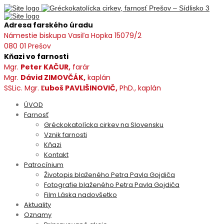
Adresa farského úradu
Námestie biskupa Vasiľa Hopka 15079/2
080 01 Prešov
Kňazi vo farnosti
Mgr.
Peter KAČUR,
farár
Mgr.
Dávid ZIMOVČÁK,
kaplán
SSLic. Mgr.
Ľuboš PAVLIŠINOVIČ,
PhD., kaplán
ÚVOD
Farnosť
Gréckokatolícka cirkev na Slovensku
Vznik farnosti
Kňazi
Kontakt
Patrocínium
Životopis blaženého Petra Pavla Gojdiča
Fotografie blaženého Petra Pavla Gojdiča
Film Láska nadovšetko
Aktuality
Oznamy