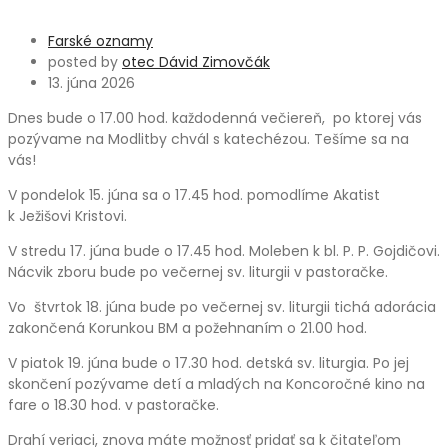
Farské oznamy
posted by
otec Dávid Zimovčák
13. júna 2026
Dnes bude o 17.00 hod. každodenná večiereň, po ktorej vás
pozývame na Modlitby chvál s katechézou. Tešíme sa na
vás!
V pondelok 15. júna sa o 17.45 hod. pomodlíme Akatist
k Ježišovi Kristovi.
V stredu 17. júna bude o 17.45 hod. Moleben k bl. P. P. Gojdičovi.
Nácvik zboru bude po večernej sv. liturgii v pastoračke.
Vo štvrtok 18. júna bude po večernej sv. liturgii tichá adorácia
zakončená Korunkou BM a požehnaním o 21.00 hod.
V piatok 19. júna bude o 17.30 hod. detská sv. liturgia. Po jej
skončení pozývame detí a mladých na Koncoročné kino na
fare o 18.30 hod. v pastoračke.
Drahí veriaci, znova máte možnosť pridať sa k čitateľom