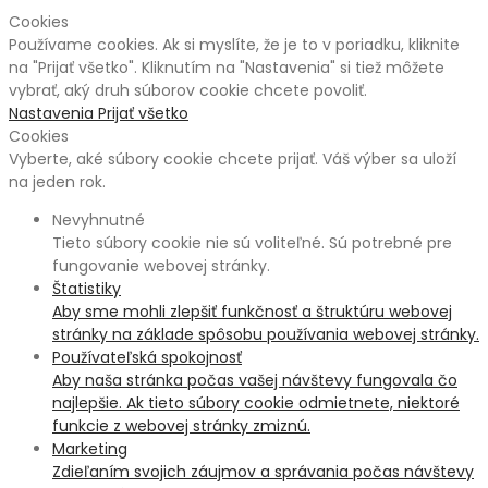
Cookies
Používame cookies. Ak si myslíte, že je to v poriadku, kliknite
na "Prijať všetko". Kliknutím na "Nastavenia" si tiež môžete
vybrať, aký druh súborov cookie chcete povoliť.
Nastavenia
Prijať všetko
Cookies
Vyberte, aké súbory cookie chcete prijať. Váš výber sa uloží
na jeden rok.
Nevyhnutné
Tieto súbory cookie nie sú voliteľné. Sú potrebné pre
fungovanie webovej stránky.
Štatistiky
Aby sme mohli zlepšiť funkčnosť a štruktúru webovej
stránky na základe spôsobu používania webovej stránky.
Používateľská spokojnosť
Aby naša stránka počas vašej návštevy fungovala čo
najlepšie. Ak tieto súbory cookie odmietnete, niektoré
funkcie z webovej stránky zmiznú.
Marketing
Zdieľaním svojich záujmov a správania počas návštevy