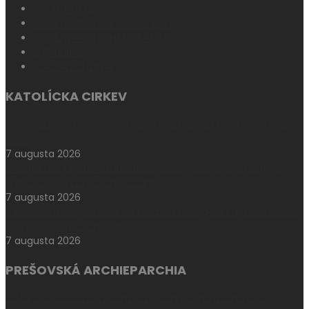
SVÄTÉ PÍSMO
ARCIBISKUPSKÝ ŠKOLSKÝ ÚRAD
DIECÉZNY KATECHETICKÝ ÚRAD
GTF UNIPO
KŇAZSKÝ SEMINÁR
KATOLÍCKA CIRKEV
Poľsko začalo prípravy na návštevu pápeža Leva XIV. v roku
2028
7 augusta 2026
Charita bez hraníc: Stretnutie Spišskej katolíckej charity a
Krakowskej arcidiecéznej charity
7 augusta 2026
V Košiciach si spomínali na kňaza a teológa Juraja Semivana,
pomenovali po ňom park
7 augusta 2026
PREŠOVSKÁ ARCHIEPARCHIA
V Máriapócsi sa uskutočnila medzinárodná rusínska púť