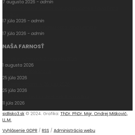
7 augusta 2026
-
admin
V Prešove oslávili sviatok biskupa mučeníka Pavla Petra
Gojdiča
17 júla 2026
-
admin
Levoča si uctila pamiatku otca Jána Kellnera
17 júla 2026
-
admin
NAŠA FARNOSŤ
Aktuálne oznamy k 2. augustu 2026
1 augusta 2026
Pešia púť do Klokočova
25 júla 2026
Aktuálne oznamy k 26. júlu 2026
25 júla 2026
Národný pochod za život – Hrdí na rodinu
11 júla 2026
sidlisko3.sk
© 2024. Grafika:
ThDr. PhDr. Mgr. Ondrej Miškovič,
LL.M.
.
Vyhlásenie GDPR
/
RSS
/
Administrácia webu