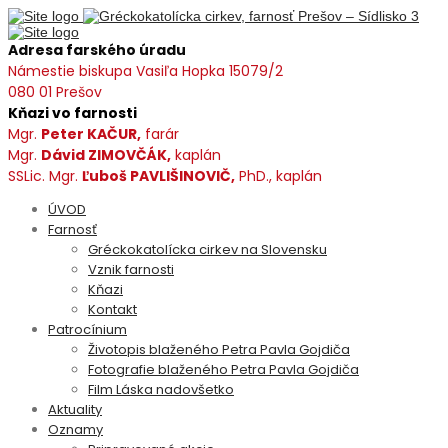
Adresa farského úradu
Námestie biskupa Vasiľa Hopka 15079/2
080 01 Prešov
Kňazi vo farnosti
Mgr.
Peter KAČUR,
farár
Mgr.
Dávid ZIMOVČÁK,
kaplán
SSLic. Mgr.
Ľuboš PAVLIŠINOVIČ,
PhD., kaplán
ÚVOD
Farnosť
Gréckokatolícka cirkev na Slovensku
Vznik farnosti
Kňazi
Kontakt
Patrocínium
Životopis blaženého Petra Pavla Gojdiča
Fotografie blaženého Petra Pavla Gojdiča
Film Láska nadovšetko
Aktuality
Oznamy