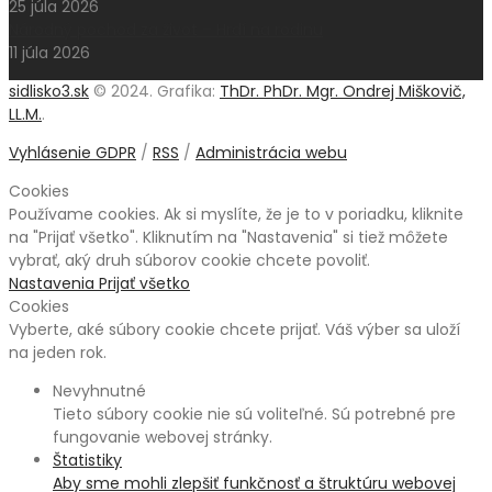
25 júla 2026
Národný pochod za život – Hrdí na rodinu
11 júla 2026
sidlisko3.sk
© 2024. Grafika:
ThDr. PhDr. Mgr. Ondrej Miškovič,
LL.M.
.
Vyhlásenie GDPR
/
RSS
/
Administrácia webu
Cookies
Používame cookies. Ak si myslíte, že je to v poriadku, kliknite
na "Prijať všetko". Kliknutím na "Nastavenia" si tiež môžete
vybrať, aký druh súborov cookie chcete povoliť.
Nastavenia
Prijať všetko
Cookies
Vyberte, aké súbory cookie chcete prijať. Váš výber sa uloží
na jeden rok.
Nevyhnutné
Tieto súbory cookie nie sú voliteľné. Sú potrebné pre
fungovanie webovej stránky.
Štatistiky
Aby sme mohli zlepšiť funkčnosť a štruktúru webovej