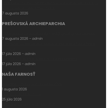
Charita bez hraníc: Stretnutie Spišskej katolíckej charity a
Krakowskej arcidiecéznej charity
7 augusta 2026
PREŠOVSKÁ ARCHIEPARCHIA
V Máriapócsi sa uskutočnila medzinárodná rusínska púť
7 augusta 2026
-
admin
V Prešove oslávili sviatok biskupa mučeníka Pavla Petra
Gojdiča
17 júla 2026
-
admin
Levoča si uctila pamiatku otca Jána Kellnera
17 júla 2026
-
admin
NAŠA FARNOSŤ
Aktuálne oznamy k 2. augustu 2026
1 augusta 2026
Pešia púť do Klokočova
25 júla 2026
Aktuálne oznamy k 26. júlu 2026