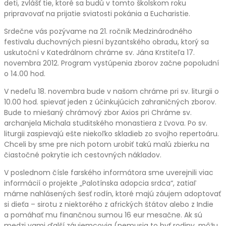
deti, zvlášť tie, ktoré sa budú v tomto školskom roku
pripravovať na prijatie sviatosti pokánia a Eucharistie.
Srdečne vás pozývame na 21. ročník Medzinárodného
festivalu duchovných piesní byzantského obradu, ktorý sa
uskutoční v Katedrálnom chráme sv. Jána Krstiteľa 17.
novembra 2012. Program vystúpenia zborov začne popoludní
o 14.00 hod.
V nedeľu 18. novembra bude v našom chráme pri sv. liturgii o
10.00 hod. spievať jeden z účinkujúcich zahraničných zborov.
Bude to miešaný chrámový zbor Axios pri Chráme sv.
archanjela Michala studitského monastiera z Ľvova. Po sv.
liturgii zaspievajú ešte niekoľko skladieb zo svojho repertoáru.
Chceli by sme pre nich potom urobiť takú malú zbierku na
čiastočné pokrytie ich cestovných nákladov.
V poslednom čísle farského informátora sme uverejnili viac
informácií o projekte „Palotínska adopcia srdca“, zatiaľ
máme nahlásených šesť rodín, ktoré majú záujem adoptovať
si dieťa – sirotu z niektorého z afrických štátov alebo z Indie
a pomáhať mu finančnou sumou 16 eur mesačne. Ak sú
medzi vami ďalší záujemcovia (nemusia to byť rodiny, môžu