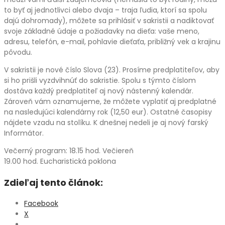
to byť aj jednotlivci alebo dvaja – traja ľudia, ktorí sa spolu
dajú dohromady), môžete sa prihlásiť v sakristii a nadiktovať
svoje základné údaje a požiadavky na dieťa: vaše meno,
adresu, telefón, e-mail, pohlavie dieťaťa, približný vek a krajinu
pôvodu.
V sakristii je nové číslo Slova (23). Prosíme predplatiteľov, aby
si ho prišli vyzdvihnúť do sakristie. Spolu s týmto číslom
dostáva každý predplatiteľ aj nový nástenný kalendár.
Zároveň vám oznamujeme, že môžete vyplatiť aj predplatné
na nasledujúci kalendárny rok (12,50 eur). Ostatné časopisy
nájdete vzadu na stolíku. K dnešnej nedeli je aj nový farský
Informátor.
Večerný program: 18.15 hod. Večiereň
19.00 hod. Eucharistická poklona
Zdieľaj tento článok:
Facebook
X