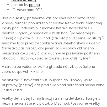
posted by
ppopik
11. novembra 2012
Bratia a sestry, pozývame vás počúvať katechézy, ktoré
v našej farnosti ponúka spoločenstvo Neokatechumenátnej
cesty pod vedením o. Ľubomíra Petríka. Katechézy sú
dvakrát v týždni, v pondelok o 19.00 hod. (po večernej sv.
liturgii) a v piatok o 18.30 hod. (tak isto po večernej sv. liturgii).
Využime túto príležitosť ohlasovania Božieho slova a učenia
Cirkvi ako čas milosti, ako jeden zo spôsobov aktívneho
prežívania Roku viery či ako duchovné prežívanie pôstneho
obdobia – Filipovky, ktorá sa začne už na ďalší týždeň.
V stredu po večernej sv. liturgii bude nácvik speváckeho
zboru dospelých – Hlahol.
Vo štvrtok 15. novembra vstupujeme do Filipovky. Je to
prípravný (pôstny) čas pred sviatkami Narodenia nášho Pána
Ježiša Krista.
Všetky deti našej farnosti pozývame na detské sv. liturgie v
nezmenenom čase, v piatok o 17.30 hod. Pozývame všetky