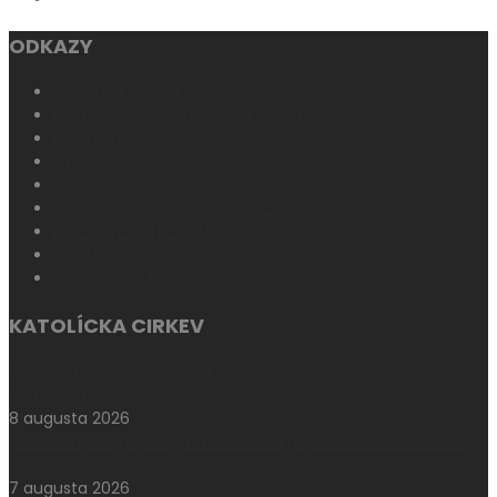
ODKAZY
KATOLÍCKA CIRKEV
KATECHIZMUS KATOLÍCKEJ CIRKVI
HOMILETICKÉ DIREKTÓRIUM
LITURGICKÉ ČÍTANIA
SVÄTÉ PÍSMO
ARCIBISKUPSKÝ ŠKOLSKÝ ÚRAD
DIECÉZNY KATECHETICKÝ ÚRAD
GTF UNIPO
KŇAZSKÝ SEMINÁR
KATOLÍCKA CIRKEV
Svätec dňa: Svätý Dominik – „Ak sa nestanem svätým,
nedokázal som nič“
8 augusta 2026
Poľsko začalo prípravy na návštevu pápeža Leva XIV. v roku
2028
7 augusta 2026