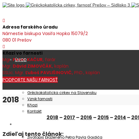
Adresa farského úradu
Námestie biskupa Vasiľa Hopka 15079/2
080 01 Prešov
Kňazi vo farnosti
Mgr.
Peter KAČUR,
farár
ÚVOD
Mgr.
Dávid ZIMOVČÁK,
kaplán
SSLic. Mgr.
Ľuboš PAVLIŠINOVIČ,
PhD., kaplán
PODPORTE NAŠU FARNOSŤ
Farnosť
Gréckokatolícka cirkev na Slovensku
2018
Vznik farnosti
Kňazi
Kontakt
2018
–
2017
–
2016
–
2015
–
2014
–
20
Patrocínium
Zdieľaj tento článok:
Životopis blaženého Petra Pavla Gojdiča