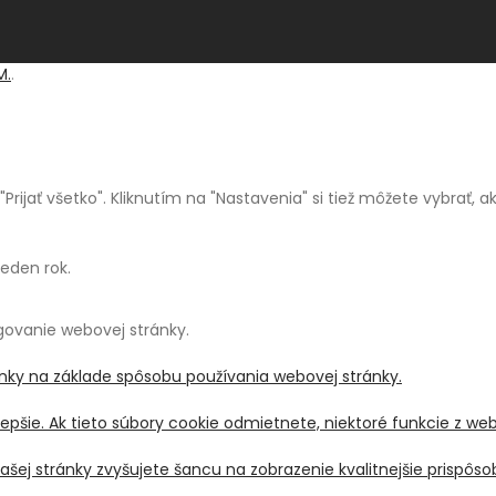
M.
.
a "Prijať všetko". Kliknutím na "Nastavenia" si tiež môžete vybrať,
jeden rok.
ngovanie webovej stránky.
ánky na základe spôsobu používania webovej stránky.
pšie. Ak tieto súbory cookie odmietnete, niektoré funkcie z we
šej stránky zvyšujete šancu na zobrazenie kvalitnejšie prispô