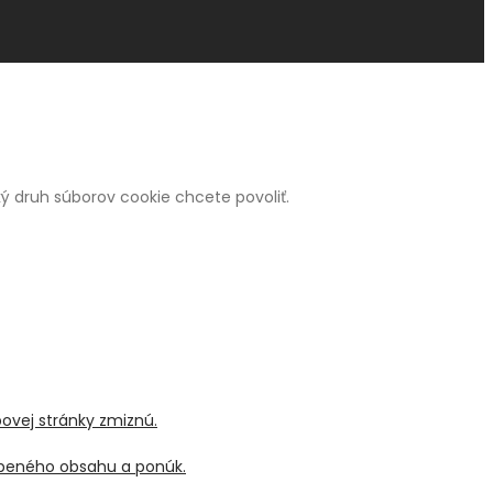
 aký druh súborov cookie chcete povoliť.
bovej stránky zmiznú.
sobeného obsahu a ponúk.