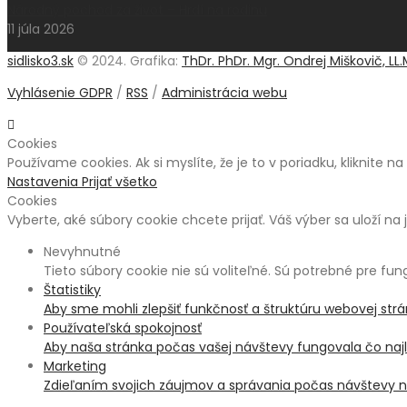
Národný pochod za život – Hrdí na rodinu
11 júla 2026
sidlisko3.sk
© 2024. Grafika:
ThDr. PhDr. Mgr. Ondrej Miškovič, LL.
Vyhlásenie GDPR
/
RSS
/
Administrácia webu
Cookies
Používame cookies. Ak si myslíte, že je to v poriadku, kliknite n
Nastavenia
Prijať všetko
Cookies
Vyberte, aké súbory cookie chcete prijať. Váš výber sa uloží na 
Nevyhnutné
Tieto súbory cookie nie sú voliteľné. Sú potrebné pre fu
Štatistiky
Aby sme mohli zlepšiť funkčnosť a štruktúru webovej str
Používateľská spokojnosť
Aby naša stránka počas vašej návštevy fungovala čo najle
Marketing
Zdieľaním svojich záujmov a správania počas návštevy na