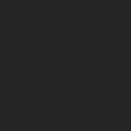
owskej arcidiecéznej charity
a