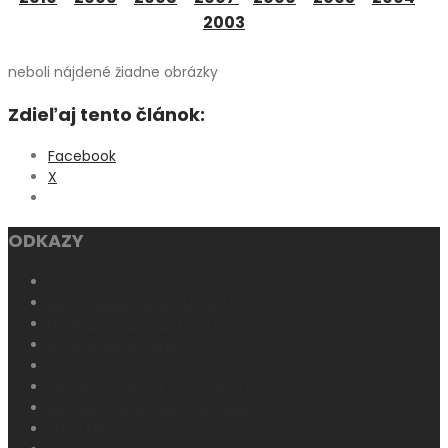
2003
neboli nájdené žiadne obrázky
Zdieľaj tento článok:
Facebook
X
ODKAZY
KATOLÍCKA CIRKEV
KATECHIZMUS KATOLÍCKEJ CIRKVI
HOMILETICKÉ DIREKTÓRIUM
LITURGICKÉ ČÍTANIA
SVÄTÉ PÍSMO
ARCIBISKUPSKÝ ŠKOLSKÝ ÚRAD
DIECÉZNY KATECHETICKÝ ÚRAD
GTF UNIPO