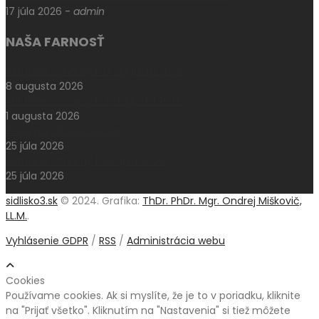
17 júla 2026
-
admin
NAŠA FARNOSŤ
Aktuálne oznamy k 9. augustu 2026
8 augusta 2026
Aktuálne oznamy k 2. augustu 2026
1 augusta 2026
Pešia púť do Klokočova
25 júla 2026
Aktuálne oznamy k 26. júlu 2026
25 júla 2026
sidlisko3.sk
© 2024. Grafika:
ThDr. PhDr. Mgr. Ondrej Miškovič,
LL.M.
.
Vyhlásenie GDPR
/
RSS
/
Administrácia webu
Cookies
Používame cookies. Ak si myslíte, že je to v poriadku, kliknite
na "Prijať všetko". Kliknutím na "Nastavenia" si tiež môžete