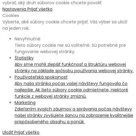
vybrať, aký druh súborov cookie chcete povoliť.
Nastavenia
Prijať všetko
Cookies
Vyberte, aké súbory cookie chcete prijať. Váš výber sa uloží
na jeden rok.
Nevyhnutné
Tieto súbory cookie nie sú voliteľné. Sú potrebné pre
fungovanie webovej stránky.
Štatistiky
Aby sme mohli zlepšiť funkčnosť a štruktúru webovej
stránky na základe spôsobu používania webovej stránky.
Používateľská spokojnosť
Aby naša stránka počas vašej návštevy fungovala čo
najlepšie. Ak tieto súbory cookie odmietnete, niektoré
funkcie z webovej stránky zmiznú.
Marketing
Zdieľaním svojich záujmov a správania počas návštevy
našej stránky zvyšujete šancu na zobrazenie kvalitnejšie
prispôsobeného obsahu a ponúk.
Uložiť
Prijať všetko