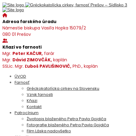
Adresa farského úradu
Námestie biskupa Vasiľa Hopka 15079/2
080 01 Prešov
Kňazi vo farnosti
Mgr.
Peter KAČUR,
farár
Mgr.
Dávid ZIMOVČÁK,
kaplán
SSLic. Mgr.
Ľuboš PAVLIŠINOVIČ,
PhD., kaplán
ÚVOD
Farnosť
Gréckokatolícka cirkev na Slovensku
Vznik farnosti
Kňazi
Kontakt
Patrocínium
Životopis blaženého Petra Pavla Gojdiča
Fotografie blaženého Petra Pavla Gojdiča
Film Láska nadovšetko