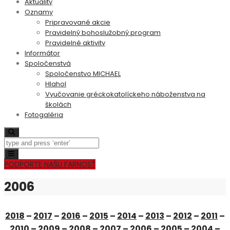
Aktuality
Oznamy
Pripravované akcie
Pravidelný bohoslužobný program
Pravidelné aktivity
Informátor
Spoločenstvá
Spoločenstvo MICHAEL
Hlahol
Vyučovanie gréckokatolíckeho náboženstva na
školách
Fotogaléria
Search
Toggle navigation
PODPORTE NAŠU FARNOSŤ
2006
2018
–
2017
–
2016
–
2015
–
2014
–
2013
–
2012
–
2011
–
2010
–
2009
–
2008
–
2007
–
2006
–
2005
–
2004
–