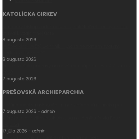
KŇAZSKÝ SEMINÁR
KATOLÍCKA CIRKEV
Nitriansky biskup Judák odsudzuje akékoľvek formy násilia,
vyzval k vzájomnej úcte
8 augusta 2026
Svätec dňa: Svätý Dominik – „Ak sa nestanem svätým,
nedokázal som nič“
8 augusta 2026
Poľsko začalo prípravy na návštevu pápeža Leva XIV. v roku
2028
7 augusta 2026
PREŠOVSKÁ ARCHIEPARCHIA
V Máriapócsi sa uskutočnila medzinárodná rusínska púť
7 augusta 2026
-
admin
V Prešove oslávili sviatok biskupa mučeníka Pavla Petra
Gojdiča
17 júla 2026
-
admin
Levoča si uctila pamiatku otca Jána Kellnera