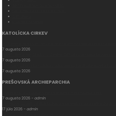
SVÄTÉ PÍSMO
ARCIBISKUPSKÝ ŠKOLSKÝ ÚRAD
DIECÉZNY KATECHETICKÝ ÚRAD
GTF UNIPO
KŇAZSKÝ SEMINÁR
KATOLÍCKA CIRKEV
Vo farnosti Hlohovec privítali prvostupňovú relikviu blahoslave
7 augusta 2026
Príbeh 16-ročnej Gladys: V Centre Gift of Love našla bezpečný
7 augusta 2026
Štyri roky od úmrtia rodáka z Udavského, kardinála Jozefa Tom
7 augusta 2026
PREŠOVSKÁ ARCHIEPARCHIA
V Máriapócsi sa uskutočnila medzinárodná rusínska púť
7 augusta 2026
-
admin
V Prešove oslávili sviatok biskupa mučeníka Pavla Petra Gojdič
17 júla 2026
-
admin
Levoča si uctila pamiatku otca Jána Kellnera