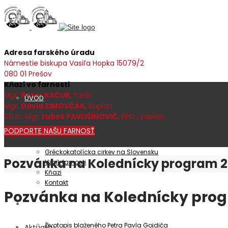
Adresa farského úradu
Námestie biskupa Vasiľa Hopka 15079/2
080 01 Prešov
Kňazi vo farnosti
Mgr.
Peter KAČUR,
farár
ÚVOD
Mgr.
Dávid ZIMOVČÁK,
kaplán
SSLic. Mgr.
Ľuboš PAVLIŠINOVIČ,
PhD., kaplán
PODPORTE NAŠU FARNOSŤ
Farnosť
Gréckokatolícka cirkev na Slovensku
Pozvánka na Kolednícky program 2
Vznik farnosti
Kňazi
Kontakt
Pozvánka na Kolednícky prog
Patrocínium
Životopis blaženého Petra Pavla Gojdiča
Aktuality