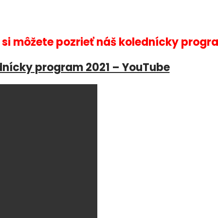
k si môžete pozrieť náš kolednícky progr
dnícky program 2021 – YouTube