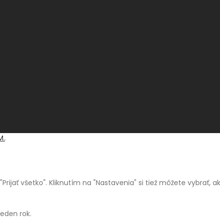
M.
.
a "Prijať všetko". Kliknutím na "Nastavenia" si tiež môžete vybrať,
jeden rok.