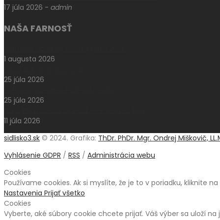
17 júla 2026
-
admin
NAŠA FARNOSŤ
Aktuálne oznamy k 2. augustu 2026
1 augusta 2026
Pešia púť do Klokočova
25 júla 2026
Aktuálne oznamy k 26. júlu 2026
25 júla 2026
Národný pochod za život – Hrdí na rodinu
11 júla 2026
sidlisko3.sk
© 2024. Grafika:
ThDr. PhDr. Mgr. Ondrej Miškovič, LL.
Vyhlásenie GDPR
/
RSS
/
Administrácia webu
Cookies
Používame cookies. Ak si myslíte, že je to v poriadku, kliknite n
Nastavenia
Prijať všetko
Cookies
Vyberte, aké súbory cookie chcete prijať. Váš výber sa uloží na 