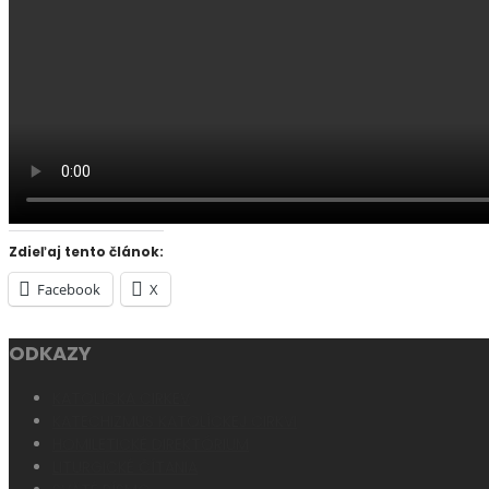
Fotogaléria
Search
Toggle navigation
Zdieľaj tento článok:
Facebook
X
ODKAZY
KATOLÍCKA CIRKEV
KATECHIZMUS KATOLÍCKEJ CIRKVI
HOMILETICKÉ DIREKTÓRIUM
LITURGICKÉ ČÍTANIA