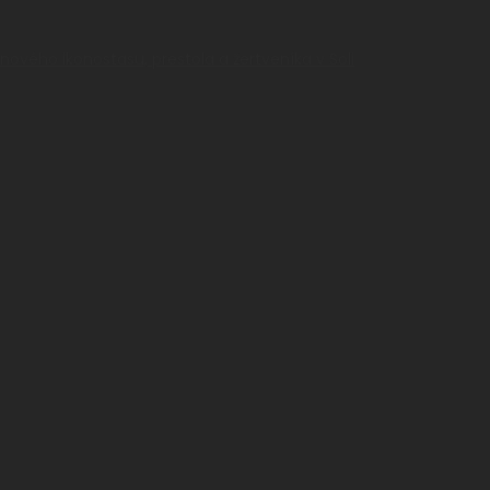
nového ikonostasu, prestola a žertveníka v Soli