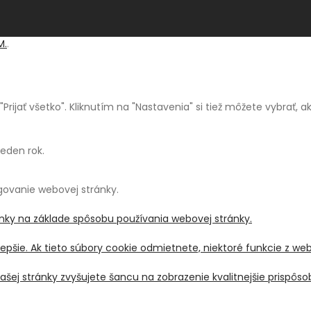
M.
.
a "Prijať všetko". Kliknutím na "Nastavenia" si tiež môžete vybrať,
jeden rok.
ngovanie webovej stránky.
ánky na základe spôsobu používania webovej stránky.
pšie. Ak tieto súbory cookie odmietnete, niektoré funkcie z we
šej stránky zvyšujete šancu na zobrazenie kvalitnejšie prispô