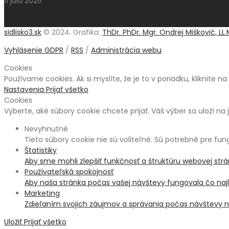
11 júla 2026
sidlisko3.sk
© 2024. Grafika:
ThDr. PhDr. Mgr. Ondrej Miškovič, LL.
Vyhlásenie GDPR
/
RSS
/
Administrácia webu
Cookies
Používame cookies. Ak si myslíte, že je to v poriadku, kliknite n
Nastavenia
Prijať všetko
Cookies
Vyberte, aké súbory cookie chcete prijať. Váš výber sa uloží na 
Nevyhnutné
Tieto súbory cookie nie sú voliteľné. Sú potrebné pre fu
Štatistiky
Aby sme mohli zlepšiť funkčnosť a štruktúru webovej str
Používateľská spokojnosť
Aby naša stránka počas vašej návštevy fungovala čo najle
Marketing
Zdieľaním svojich záujmov a správania počas návštevy na
Uložiť
Prijať všetko