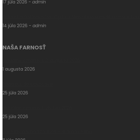
17 júla 2026
-
admin
Odpustová slávnosť sv. Cyrila a Metoda vyvrcholila posviackou 
14 júla 2026
-
admin
NAŠA FARNOSŤ
Aktuálne oznamy k 2. augustu 2026
1 augusta 2026
Pešia púť do Klokočova
25 júla 2026
Aktuálne oznamy k 26. júlu 2026
25 júla 2026
Národný pochod za život – Hrdí na rodinu