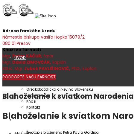
Adresa farského úradu
Námestie biskupa Vasiľa Hopka 15079/2
080 01 Prešov
Kňazi vo farnosti
Mgr.
Peter KAČUR,
farár
ÚVOD
Mgr.
Dávid ZIMOVČÁK,
kaplán
SSLic. Mgr.
Ľuboš PAVLIŠINOVIČ,
PhD., kaplán
PODPORTE NAŠU FARNOSŤ
Farnosť
Gréckokatolícka cirkev na Slovensku
Blahoželanie k sviatkom Narodenia
Vznik farnosti
Kňazi
Kontakt
Blahoželanie k sviatkom Naro
Patrocínium
Životopis blaženého Petra Pavla Gojdiča
Aktuality