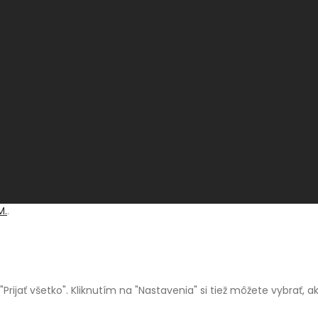
M.
.
a "Prijať všetko". Kliknutím na "Nastavenia" si tiež môžete vybrať,