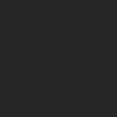
ného Janka Havlíka
 domov i novú nádej
ka
a