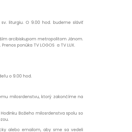
v. liturgiu. O 9.00 hod. budeme sláviť
naším arcibiskupom metropolitom Jánom.
giu. Prenos ponúka TV LOGOS a TV LUX.
edeľu o 9.00 hod.
žiemu milosrdenstvu, ktorý zakončíme na
 Hodinku Božieho milosrdenstva spolu so
ézou.
nicky alebo emailom, aby sme sa vedeli