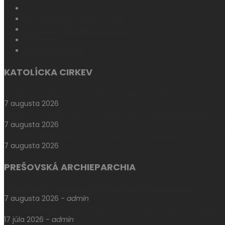
SVÄTÉ PÍSMO
ARCIBISKUPSKÝ ŠKOLSKÝ ÚRAD
DIECÉZNY KATECHETICKÝ ÚRAD
GTF UNIPO
KŇAZSKÝ SEMINÁR
KATOLÍCKA CIRKEV
Vo farnosti Hlohovec privítali prvostupňovú relikviu blahoslave
7 augusta 2026
Príbeh 16-ročnej Gladys: V Centre Gift of Love našla bezpečný
7 augusta 2026
Štyri roky od úmrtia rodáka z Udavského, kardinála Jozefa Tom
7 augusta 2026
PREŠOVSKÁ ARCHIEPARCHIA
V Máriapócsi sa uskutočnila medzinárodná rusínska púť
7 augusta 2026
-
admin
V Prešove oslávili sviatok biskupa mučeníka Pavla Petra Gojdič
17 júla 2026
-
admin