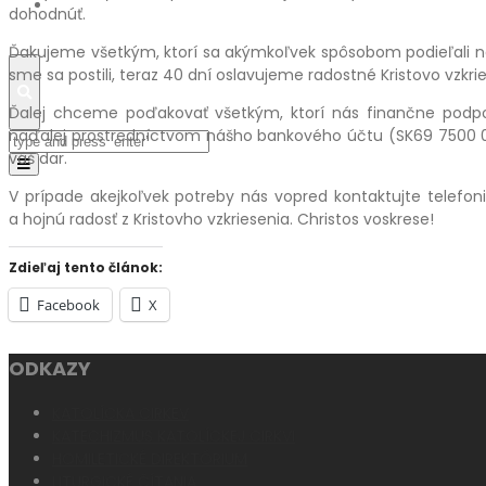
Fotogaléria
dohodnúť.
Ďakujeme všetkým, ktorí sa akýmkoľvek spôsobom podieľali na 
sme sa postili, teraz 40 dní oslavujeme radostné Kristovo vzkrie
Search
Ďalej chceme poďakovať všetkým, ktorí nás finančne podpor
naďalej prostredníctvom nášho bankového účtu (SK69 7500 0
váš dar.
Toggle
navigation
V prípade akejkoľvek potreby nás vopred kontaktujte telefo
a hojnú radosť z Kristovho vzkriesenia. Christos voskrese!
Zdieľaj tento článok:
Facebook
X
ODKAZY
KATOLÍCKA CIRKEV
KATECHIZMUS KATOLÍCKEJ CIRKVI
HOMILETICKÉ DIREKTÓRIUM
LITURGICKÉ ČÍTANIA