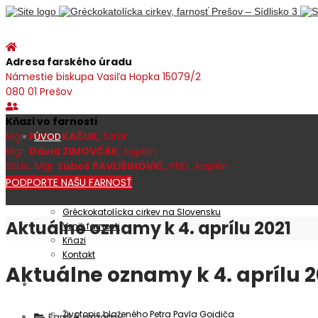
Adresa farského úradu
Námestie biskupa Vasiľa Hopka 15079/2
080 01 Prešov
Kňazi vo farnosti
Mgr.
Peter KAČUR,
farár
ÚVOD
Mgr.
Dávid ZIMOVČÁK,
kaplán
SSLic. Mgr.
Ľuboš PAVLIŠINOVIČ,
PhD., kaplán
PODPORTE NAŠU FARNOSŤ
Farnosť
Gréckokatolícka cirkev na Slovensku
Aktuálne oznamy k 4. aprílu 2021
Vznik farnosti
Kňazi
Kontakt
Aktuálne oznamy k 4. aprílu 2
Patrocínium
Životopis blaženého Petra Pavla Gojdiča
Farské oznamy