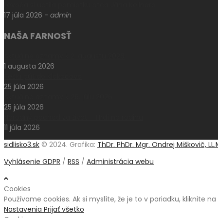
Levoča si uctila pamiatku otca Jána Kellnera
17 júla 2026
-
admin
NAŠA FARNOSŤ
Aktuálne oznamy k 2. augustu 2026
1 augusta 2026
Pešia púť do Klokočova
25 júla 2026
Aktuálne oznamy k 26. júlu 2026
25 júla 2026
Národný pochod za život – Hrdí na rodinu
11 júla 2026
sidlisko3.sk
© 2024. Grafika:
ThDr. PhDr. Mgr. Ondrej Miškovič, LL.
Vyhlásenie GDPR
/
RSS
/
Administrácia webu
Cookies
Používame cookies. Ak si myslíte, že je to v poriadku, kliknite n
Nastavenia
Prijať všetko