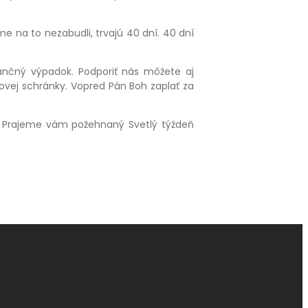
 na to nezabudli, trvajú 40 dní. 40 dní
nančný výpadok. Podporiť nás môžete aj
vej schránky. Vopred Pán Boh zaplať za
í. Prajeme vám požehnaný Svetlý týždeň