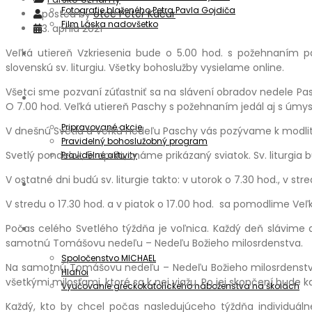
Fotografie blaženého Petra Pavla Gojdiča
posted by
otec Peter Kačur
Film Láska nadovšetko
3. apríla 2021
Veľká utiereň Vzkriesenia bude o 5.00 hod. s požehnaním pa
Aktuality
slovenskú sv. liturgiu. Všetky bohoslužby vysielame online.
Všetci sme pozvaní zúťastniť sa na slávení obradov nedele P
Oznamy
O 7.00 hod. Veľká utiereň Paschy s požehnaním jedál aj s úmysl
Pripravované akcie
V dnešnú Svetlú a Veľkú nedeľu Paschy vás pozývame k modlitbe
Pravidelný bohoslužobný program
Svetlý pondelok, 5. apríla, máme prikázaný sviatok. Sv. liturgia 
Pravidelné aktivity
V ostatné dni budú sv. liturgie takto: v utorok o 7.30 hod., v str
Informátor
V stredu o 17.30 hod. a v piatok o 17.00 hod. sa pomodlime Veľ
Počas celého Svetlého týždňa je voľnica. Každý deň slávime a
Spoločenstvá
samotnú Tomášovu nedeľu – Nedeľu Božieho milosrdenstva.
Spoločenstvo MICHAEL
Na samotnú Tomášovu nedeľu – Nedeľu Božieho milosrdenstva b
Hlahol
všetkými milosťami, ktoré sa k nej viažu. Po jej skončení bude
Vyučovanie gréckokatolíckeho náboženstva na školách
Každý, kto by chcel počas nasledujúceho týždňa individuál