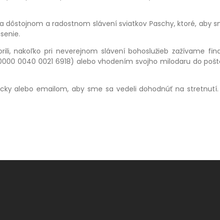
dôstojnom a radostnom slávení sviatkov Paschy, ktoré, aby sme
senie.
ili, nakoľko pri neverejnom slávení bohoslužieb zažívame fi
000 0040 0021 6918) alebo vhodením svojho milodaru do pošto
nicky alebo emailom, aby sme sa vedeli dohodnúť na stretnut