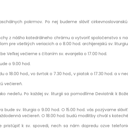
schálnych pokrmov. Po nej budeme sláviť cirkevnoslovanskú s
aschy z nášho katedrálneho chrámu a vytvoriť spoločenstvo s 
om pre všetkých veriacich a o 8.00 hod. archijerejskú sv. litur
 Veľkej večierne s čítaním sv. evanjelia o 17.00 hod.
bude o 9.00 hod.
edu o 18.00 hod., vo švrtok o 7.30 hod., v piatok o 17.30 hod. a v n
kú večiereň.
ko nedeľu. Po každej sv. liturgii sa pomodlíme Deviatnik k Bo
ude sv. liturgia o 9.00 hod. O 15.00 hod. vás pozývame sláviť
 každodenná večiereň. O 18.00 hod. budú modlitby chvál s katech
ne pristúpiť k sv. spovedi, nech sa nám dopredu ozve telefo