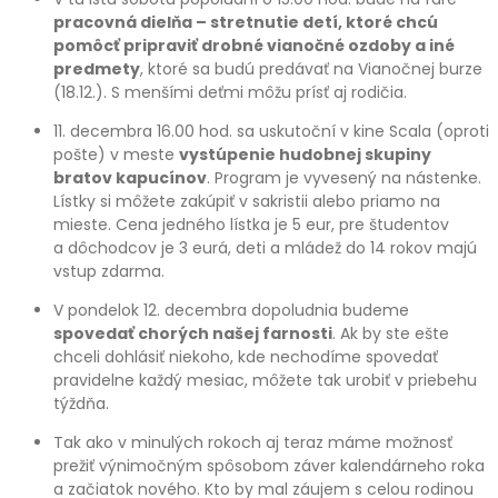
pracovná dielňa – stretnutie detí, ktoré chcú
pomôcť pripraviť drobné vianočné ozdoby a iné
predmety
, ktoré sa budú predávať na Vianočnej burze
(18.12.). S menšími deťmi môžu prísť aj rodičia.
11. decembra 16.00 hod. sa uskutoční v kine Scala (oproti
pošte) v meste
vystúpenie hudobnej skupiny
bratov kapucínov
. Program je vyvesený na nástenke.
Lístky si môžete zakúpiť v sakristii alebo priamo na
mieste. Cena jedného lístka je 5 eur, pre študentov
a dôchodcov je 3 eurá, deti a mládež do 14 rokov majú
vstup zdarma.
V pondelok 12. decembra dopoludnia budeme
spovedať chorých našej farnosti
. Ak by ste ešte
chceli dohlásiť niekoho, kde nechodíme spovedať
pravidelne každý mesiac, môžete tak urobiť v priebehu
týždňa.
Tak ako v minulých rokoch aj teraz máme možnosť
prežiť výnimočným spôsobom záver kalendárneho roka
a začiatok nového. Kto by mal záujem s celou rodinou