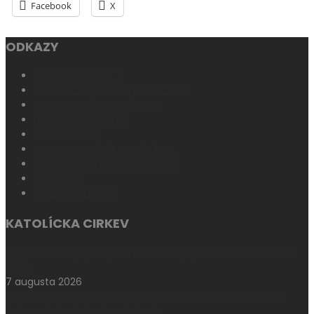
Facebook
X
ODKAZY
KATOLÍCKA CIRKEV
KATECHIZMUS KATOLÍCKEJ CIRKVI
HOMILETICKÉ DIREKTÓRIUM
LITURGICKÉ ČÍTANIA
SVÄTÉ PÍSMO
ARCIBISKUPSKÝ ŠKOLSKÝ ÚRAD
DIECÉZNY KATECHETICKÝ ÚRAD
GTF UNIPO
KŇAZSKÝ SEMINÁR
KATOLÍCKA CIRKEV
Poľsko začalo prípravy na návštevu pápeža Leva XIV. v roku
2028
7 augusta 2026
Charita bez hraníc: Stretnutie Spišskej katolíckej charity a
Krakowskej arcidiecéznej charity