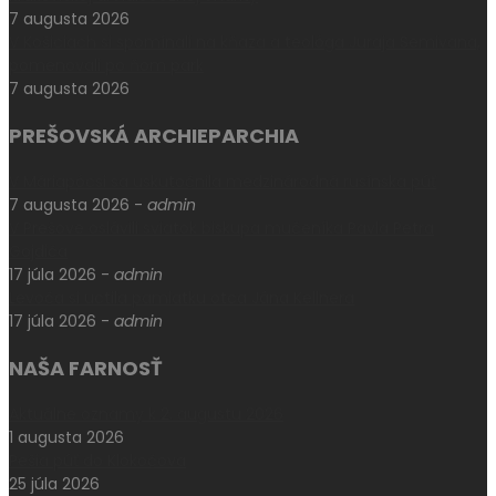
7 augusta 2026
V Košiciach si spomínali na kňaza a teológa Juraja Semivana,
pomenovali po ňom park
7 augusta 2026
PREŠOVSKÁ ARCHIEPARCHIA
V Máriapócsi sa uskutočnila medzinárodná rusínska púť
7 augusta 2026
-
admin
V Prešove oslávili sviatok biskupa mučeníka Pavla Petra
Gojdiča
17 júla 2026
-
admin
Levoča si uctila pamiatku otca Jána Kellnera
17 júla 2026
-
admin
NAŠA FARNOSŤ
Aktuálne oznamy k 2. augustu 2026
1 augusta 2026
Pešia púť do Klokočova
25 júla 2026