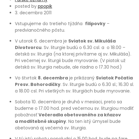
posted by
ppopik
3. decembra 2011
Vstupujeme do tretieho týždňa
filipovky
–
predvianočného pôstu.
V utorok 6. decembra je
Sviatok sv. Mikuláša
Divotvorcu
. Sv. liturgie budú o 6.30 csl. a o 18.00 –
detská sv. liturgia (na ktorej privítame aj sv. Mikuláša).
Pri večernej sv. liturgii bude myrovanie. (V piatok už
detská sv. liturgia nebude, ale riadna o 17.30 hod.)
Vo štvrtok
8. decembra
je prikázaný
Sviatok Počatia
Presv. Bohorodičky
. Sv. liturgie budú o 6.30 sl.; 16.30 sl.
a 18.00 csl. Pri všetkých sv. liturgiách bude myrovanie.
Sobota 10. decembra je druhá v mesiaci, preto sa
budeme o 17.00 hod. pred večernou sv. liturgiou modliť
pobožnosť
Večeradla obetovaného za kňazov
a modlitebné skupiny
. Na ten istý úmysel bude
obetovaná aj večerná sv. liturgia.
V tú istú sobotu popoludní o 15.00 hod. bude na fare