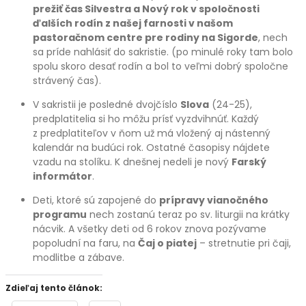
prežiť čas Silvestra a Nový rok v spoločnosti
ďalších rodín z našej farnosti v našom
pastoračnom centre pre rodiny na Sigorde
, nech
sa príde nahlásiť do sakristie. (po minulé roky tam bolo
spolu skoro desať rodín a bol to veľmi dobrý spoločne
strávený čas).
V sakristii je posledné dvojčíslo
Slova
(24-25),
predplatitelia si ho môžu prísť vyzdvihnúť. Každý
z predplatiteľov v ňom už má vložený aj nástenný
kalendár na budúci rok. Ostatné časopisy nájdete
vzadu na stolíku. K dnešnej nedeli je nový
Farský
informátor
.
Deti, ktoré sú zapojené do
prípravy vianočného
programu
nech zostanú teraz po sv. liturgii na krátky
nácvik. A všetky deti od 6 rokov znova pozývame
popoludní na faru, na
Čaj o piatej
– stretnutie pri čaji,
modlitbe a zábave.
Zdieľaj tento článok: