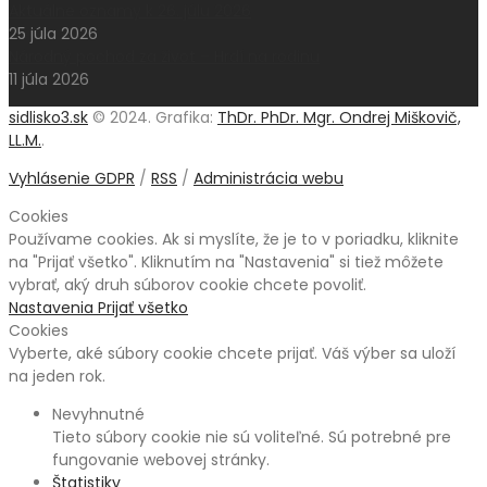
Aktuálne oznamy k 26. júlu 2026
25 júla 2026
Národný pochod za život – Hrdí na rodinu
11 júla 2026
sidlisko3.sk
© 2024. Grafika:
ThDr. PhDr. Mgr. Ondrej Miškovič,
LL.M.
.
Vyhlásenie GDPR
/
RSS
/
Administrácia webu
Cookies
Používame cookies. Ak si myslíte, že je to v poriadku, kliknite
na "Prijať všetko". Kliknutím na "Nastavenia" si tiež môžete
vybrať, aký druh súborov cookie chcete povoliť.
Nastavenia
Prijať všetko
Cookies
Vyberte, aké súbory cookie chcete prijať. Váš výber sa uloží
na jeden rok.
Nevyhnutné
Tieto súbory cookie nie sú voliteľné. Sú potrebné pre
fungovanie webovej stránky.
Štatistiky