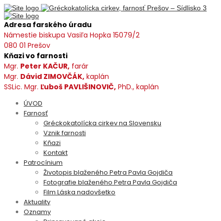
Adresa farského úradu
Námestie biskupa Vasiľa Hopka 15079/2
080 01 Prešov
Kňazi vo farnosti
Mgr.
Peter KAČUR,
farár
Mgr.
Dávid ZIMOVČÁK,
kaplán
SSLic. Mgr.
Ľuboš PAVLIŠINOVIČ,
PhD., kaplán
ÚVOD
Farnosť
Gréckokatolícka cirkev na Slovensku
Vznik farnosti
Kňazi
Kontakt
Patrocínium
Životopis blaženého Petra Pavla Gojdiča
Fotografie blaženého Petra Pavla Gojdiča
Film Láska nadovšetko
Aktuality
Oznamy