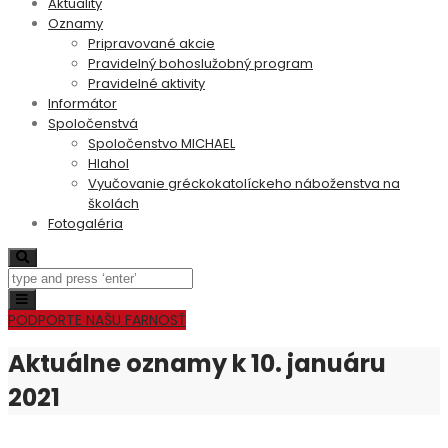
Aktuality
Oznamy
Pripravované akcie
Pravidelný bohoslužobný program
Pravidelné aktivity
Informátor
Spoločenstvá
Spoločenstvo MICHAEL
Hlahol
Vyučovanie gréckokatolíckeho náboženstva na
školách
Fotogaléria
Search
Toggle
navigation
PODPORTE NAŠU FARNOSŤ
Aktuálne oznamy k 10. januáru
2021