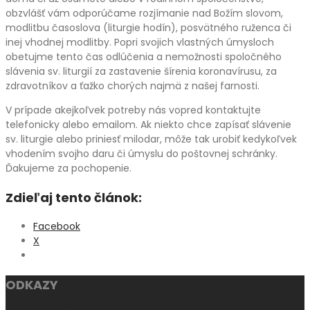
obzvlášť vám odporúčame rozjímanie nad Božím slovom,
modlitbu časoslova (liturgie hodín), posvätného ruženca či
inej vhodnej modlitby. Popri svojich vlastných úmysloch
obetujme tento čas odlúčenia a nemožnosti spoločného
slávenia sv. liturgií za zastavenie šírenia koronavírusu, za
zdravotníkov a ťažko chorých najmä z našej farnosti.
V prípade akejkoľvek potreby nás vopred kontaktujte
telefonicky alebo emailom. Ak niekto chce zapísať slávenie
sv. liturgie alebo priniesť milodar, môže tak urobiť kedykoľvek
vhodením svojho daru či úmyslu do poštovnej schránky.
Ďakujeme za pochopenie.
Zdieľaj tento článok:
Facebook
X
ODKAZY