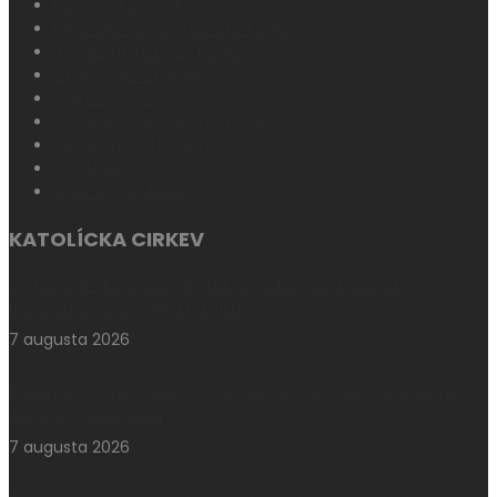
KATOLÍCKA CIRKEV
KATECHIZMUS KATOLÍCKEJ CIRKVI
HOMILETICKÉ DIREKTÓRIUM
LITURGICKÉ ČÍTANIA
SVÄTÉ PÍSMO
ARCIBISKUPSKÝ ŠKOLSKÝ ÚRAD
DIECÉZNY KATECHETICKÝ ÚRAD
GTF UNIPO
KŇAZSKÝ SEMINÁR
KATOLÍCKA CIRKEV
Vo farnosti Hlohovec privítali prvostupňovú relikviu
blahoslaveného Janka Havlíka
7 augusta 2026
Príbeh 16-ročnej Gladys: V Centre Gift of Love našla bezpečný
domov i novú nádej
7 augusta 2026