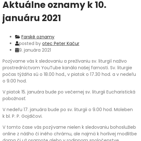
Aktuálne oznamy k 10.
januáru 2021
Farské oznamy
posted by
otec Peter Kačur
9. januára 2021
Pozývame vás k sledovaniu a prežívaniu sv. liturgií naživo
prostredníctvom YouTube kanála našej farnosti. Sv. liturgie
počas týždňa sú o 18.00 hod., v piatok o 17.30 hod. a v nedeľu
o 9.00 hod.
V piatok 15. januára bude po večernej sv. liturgii Eucharistická
pobožnosť.
V nedeľu 17. januára bude po sv. liturgii o 9.00 hod. Moleben
k bl. P. P. Gojdičovi.
V tomto čase vás pozývame nielen k sledovaniu bohoslužieb
online z nášho či iného chrámu, ale najmä k horlivej modlitbe
doma či už osamote alebo v rodinnom spoločenstve,