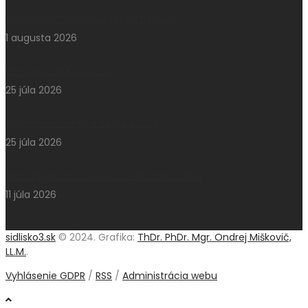
Aktuálne oznamy k 2. augustu 2026
1 augusta 2026
Pešia púť do Klokočova
25 júla 2026
Aktuálne oznamy k 26. júlu 2026
25 júla 2026
Národný pochod za život – Hrdí na rodinu
11 júla 2026
sidlisko3.sk
© 2024. Grafika:
ThDr. PhDr. Mgr. Ondrej Miškovič,
LL.M.
.
Vyhlásenie GDPR
/
RSS
/
Administrácia webu