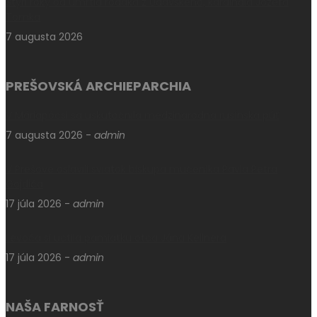
Štyri roky od úmrtia rodáka z Udavského, kardinála Jozefa
Tomka
7 augusta 2026
PREŠOVSKÁ ARCHIEPARCHIA
V Máriapócsi sa uskutočnila medzinárodná rusínska púť
7 augusta 2026
-
admin
V Prešove oslávili sviatok biskupa mučeníka Pavla Petra
Gojdiča
17 júla 2026
-
admin
Levoča si uctila pamiatku otca Jána Kellnera
17 júla 2026
-
admin
NAŠA FARNOSŤ