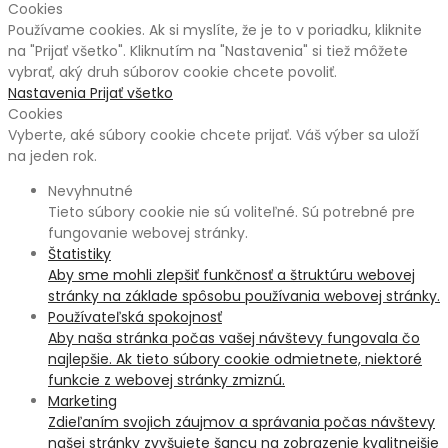
Cookies
Používame cookies. Ak si myslíte, že je to v poriadku, kliknite
na "Prijať všetko". Kliknutím na "Nastavenia" si tiež môžete
vybrať, aký druh súborov cookie chcete povoliť.
Nastavenia
Prijať všetko
Cookies
Vyberte, aké súbory cookie chcete prijať. Váš výber sa uloží
na jeden rok.
Nevyhnutné
Tieto súbory cookie nie sú voliteľné. Sú potrebné pre
fungovanie webovej stránky.
Štatistiky
Aby sme mohli zlepšiť funkčnosť a štruktúru webovej
stránky na základe spôsobu používania webovej stránky.
Používateľská spokojnosť
Aby naša stránka počas vašej návštevy fungovala čo
najlepšie. Ak tieto súbory cookie odmietnete, niektoré
funkcie z webovej stránky zmiznú.
Marketing
Zdieľaním svojich záujmov a správania počas návštevy
našej stránky zvyšujete šancu na zobrazenie kvalitnejšie