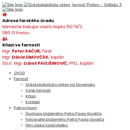
Adresa farského úradu
Námestie biskupa Vasiľa Hopka 15079/2
080 01 Prešov
Kňazi vo farnosti
Mgr.
Peter KAČUR,
farár
Mgr.
Dávid ZIMOVČÁK,
kaplán
SSLic. Mgr.
Ľuboš PAVLIŠINOVIČ,
PhD., kaplán
ÚVOD
Farnosť
Gréckokatolícka cirkev na Slovensku
Vznik farnosti
Kňazi
Kontakt
Patrocínium
Životopis blaženého Petra Pavla Gojdiča
Fotografie blaženého Petra Pavla Gojdiča
Film Láska nadovšetko